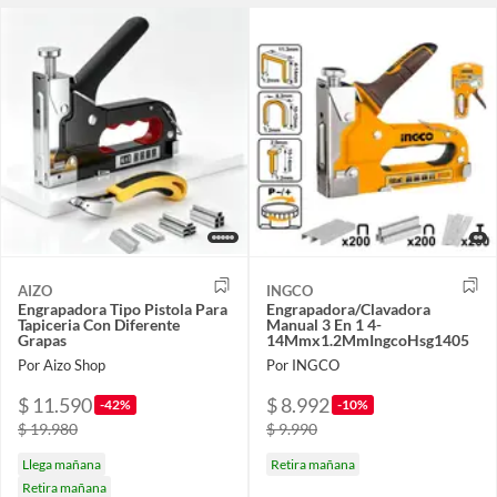
AIZO
INGCO
Engrapadora Tipo Pistola Para
Engrapadora/Clavadora
Tapiceria Con Diferente
Manual 3 En 1 4-
Grapas
14Mmx1.2MmIngcoHsg1405
Por Aizo Shop
Por INGCO
$ 11.590
$ 8.992
-42%
-10%
$ 19.980
$ 9.990
Llega mañana
Retira mañana
Retira mañana