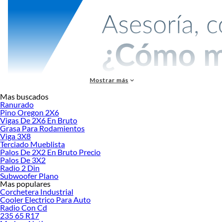
Mostrar más
Engrapadoras y grapas
Mas buscados
Ranurado
Las engrapadoras y grapas son herramientas esenciales para tapicería,
Pino Oregon 2X6
carpintería y construcción. Permiten fijar materiales de forma rápida y segura,
Vigas De 2X6 En Bruto
desde telas y cartón hasta madera dura. Encuentra más de 240 productos en
Grasa Para Rodamientos
Viga 3X8
modelos manuales, eléctricos y neumáticos de marcas como Stanley, Ubermann,
Terciado Mueblista
DeWalt, Arrow y Total Tools, con precios desde $2.880 hasta $219.990.
Palos De 2X2 En Bruto Precio
Tipos de engrapadoras
Palos De 3X2
Radio 2 Din
Engrapadoras manuales
Subwoofer Plano
Mas populares
Ideales para trabajos de tapicería y proyectos del hogar. Ofrecen control preciso
Corchetera Industrial
y portabilidad sin necesidad de electricidad ni compresor.
Cooler Electrico Para Auto
Radio Con Cd
Engrapadoras eléctricas
235 65 R17