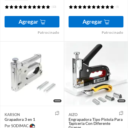
(13)
(5)
Agregar
Agregar
Patrocinado
Patrocinado
KARSON
AIZO
Grapadora 3 en 1
Engrapadora Tipo Pistola Para
Tapiceria Con Diferente
Por SODIMAC
Grapas