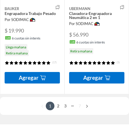
BAUKER
UBERMANN
Engrapadora Trabajo Pesado
Clavadora-Engrapadora
Neumática 2 en 1
Por SODIMAC
Por SODIMAC
$ 19.990
$ 56.990
6
cuotas sin interés
6
cuotas sin interés
Llega mañana
Retira mañana
Retira mañana
(17)
(5)
Agregar
Agregar
...
1
2
3
7