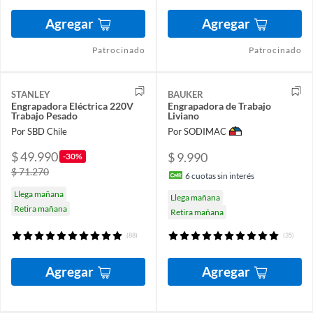
Agregar
Agregar
Patrocinado
Patrocinado
STANLEY
BAUKER
Engrapadora Eléctrica 220V
Engrapadora de Trabajo
Trabajo Pesado
Liviano
Por SBD Chile
Por SODIMAC
$ 49.990
$ 9.990
-30%
$ 71.270
6
cuotas sin interés
Llega mañana
Llega mañana
Retira mañana
Retira mañana
(88)
(35)
Agregar
Agregar