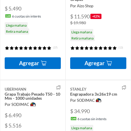
Por Aizo Shop
$ 5.490
$ 11.590
-42%
6
cuotas sin interés
$ 19.980
Llega mañana
Retira mañana
Llega mañana
Retira mañana
(37)
(13)
Agregar
Agregar
UBERMANN
STANLEY
Grapa Trabajo Pesado T50 - 10
Engrapadora 3x26x19 cm
Mm - 1000 unidades
Por SODIMAC
Por SODIMAC
$ 34.990
$ 6.490
6
cuotas sin interés
$ 5.516
Llega mañana