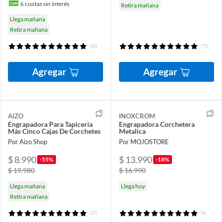
6
cuotas sin interés
Retira mañana
Llega mañana
Retira mañana
(20)
(75)
Agregar
Agregar
AIZO
INOXCROM
Engrapadora Para Tapiceria
Engrapadora Corchetera
Más Cinco Cajas De Corchetes
Metalica
Por Aizo Shop
Por MOJOSTORE
$ 8.990
$ 13.990
-55%
-18%
$ 19.980
$ 16.990
Llega mañana
Llega hoy
Retira mañana
(17)
(4)