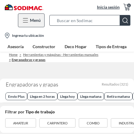
0
Inicia sesión
Menú
Search
Bar
location-
Ingresa tu ubicación
icon
Asesoría
Constructor
Deco Hogar
Tipos de Entrega
Home
Herramientas y máquinas - Herramientas manuales
Engrapadoras y grapas
Engrapadoras y grapas
Resultados
(
321
)
Envio Plus
Llega en 2 horas
Llega hoy
Llega mañana
Retira mañana
Filtrar por
Tipo de trabajo
AMATEUR
CARPINTERO
COMBO
INDUSTRI