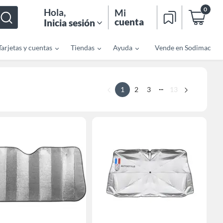
0
Hola
,
Mi
cuenta
Inicia sesión
Tarjetas y cuentas
Tiendas
Ayuda
Vende en Sodimac
...
1
2
3
13