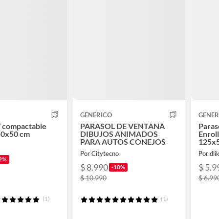
GENERICO
GENER
V compactable
PARASOL DE VENTANA
Paraso
50x50 cm
DIBUJOS ANIMADOS
Enrol
PARA AUTOS CONEJOS
125x
Por Citytecno
Por dli
2%
$ 8.990
$ 5.9
-18%
$ 10.990
$ 6.99
(1)
(1)