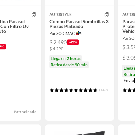
AUTOSTYLE
AUTOS
tina Parasol
Combo Parasol Sombrillas 3
Paras
Con Filtro Uv
Piezas Plateado
Prote
uto
Vehíc
Por SODIMAC
Por S
$ 2.490
-42%
$ 3.5
7%
$ 4.290
$ 3.0
Llega en
2 horas
Retira desde 90 min
Llega
Retir
Envío
(149)
Patrocinado