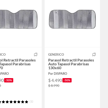
ICO
GENERICO
ol Retractil Parasoles
Parasol Retractil Parasoles
Tapasol Parabrisas
Auto Tapasol Parabrisas
70
130x60
ISPARO
Por DISPARO
90
$ 4.490
-50%
-50%
0
$ 8.990
(1)