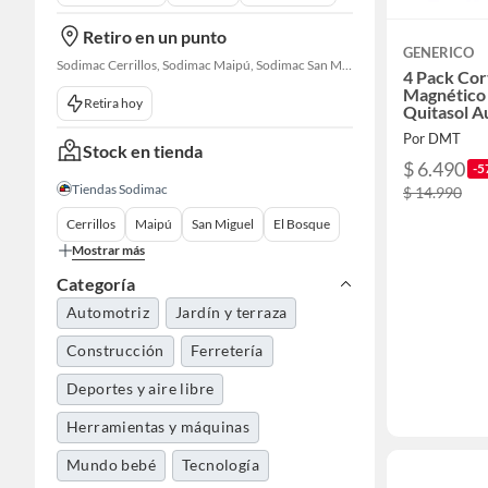
Retiro en un punto
GENERICO
Sodimac Cerrillos, Sodimac Maipú, Sodimac San Miguel, Sodimac El Bosque, Sodimac San Bernardo, Sodimac Talagante, Sodimac San Fernando
4 Pack Cor
Magnético 
Retira hoy
Quitasol A
Por DMT
Stock en tienda
$ 6.490
-5
Tiendas Sodimac
$ 14.990
Cerrillos
Maipú
San Miguel
El Bosque
Mostrar más
Categoría
Automotriz
Jardín y terraza
Construcción
Ferretería
Deportes y aire libre
Herramientas y máquinas
Mundo bebé
Tecnología