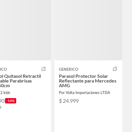
ICO
GENERICO
l Quitasol Retractil
Parasol Protector Solar
lable Parabrisas
Reflectante para Mercedes
50cm
AMG
k2 kids
Por Volta Importaciones LTDA
90
$ 24.999
-14%
0