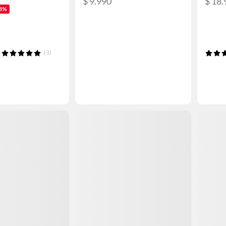
$ 9.990
$ 18.
3%
(3)