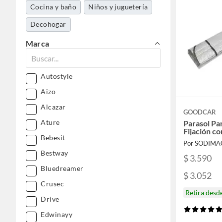
Cocina y baño
Niños y juguetería
Decohogar
Marca
Autostyle
Aizo
Alcazar
GOODCAR
Ature
Parasol Pa
Fijación c
Bebesit
Por SODIMA
Bestway
$ 3.590
Bluedreamer
$ 3.052
Crusec
Retira desd
Drive
Edwinayy