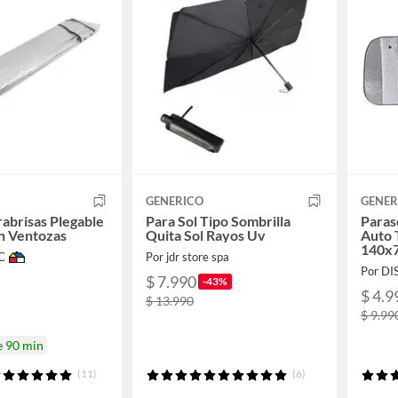
GENERICO
GENER
rabrisas Plegable
Para Sol Tipo Sombrilla
Paras
on Ventozas
Quita Sol Rayos Uv
Auto 
140x
C
Por jdr store spa
Por D
$ 7.990
-43%
$ 4.9
$ 13.990
$ 9.99
e 90 min
(11)
(6)