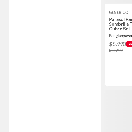
GENERICO
Parasol Pa
Sombrilla 
Cubre Sol
Por gianpava
$ 5.990
-3
$ 8.990