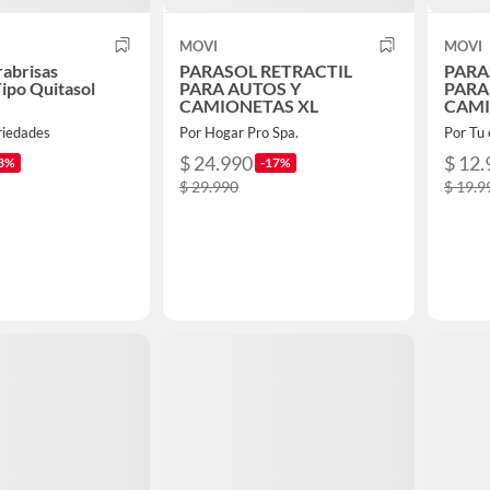
MOVI
MOVI
rabrisas
PARASOL RETRACTIL
PARA
Tipo Quitasol
PARA AUTOS Y
PARA
CAMIONETAS XL
CAMI
riedades
Por Hogar Pro Spa.
Por Tu 
$ 24.990
$ 12.
3%
-17%
$ 29.990
$ 19.9