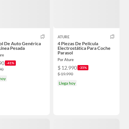
ATURE
ol De Auto Genérica
4 Piezas De Película
Línea Pesada
Electrostática Para Coche
Parasol
ure
Por Ature
90
-41%
$ 12.990
-35%
90
$ 19.990
 hoy
Llega hoy