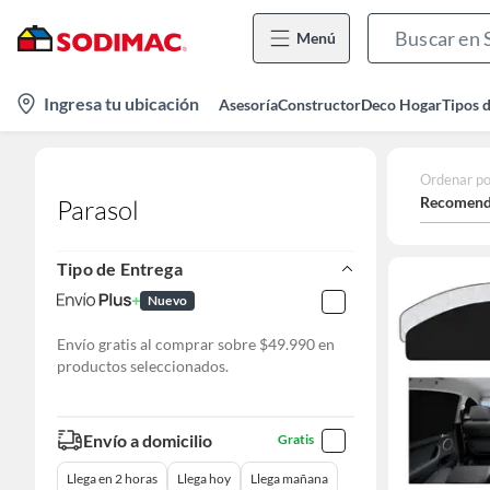
Menú
location-
Ingresa tu ubicación
Asesoría
Constructor
Deco Hogar
Tipos 
icon
Ordenar po
Recomend
Parasol
Tipo de Entrega
Nuevo
Envío gratis al comprar sobre $49.990 en
productos seleccionados.
Envío a domicilio
Gratis
Llega en 2 horas
Llega hoy
Llega mañana