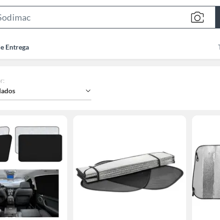
Search
Bar
de Entrega
r
:
ados