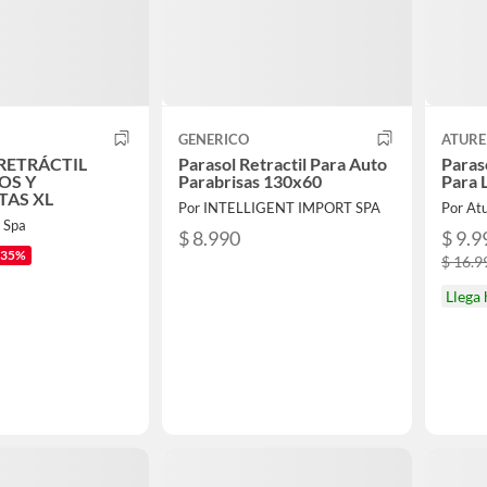
GENERICO
ATURE
RETRÁCTIL
Parasol Retractil Para Auto
Paras
OS Y
Parabrisas 130x60
Para 
TAS XL
Por INTELLIGENT IMPORT SPA
Por At
 Spa
$ 8.990
$ 9.9
-35%
$ 16.9
Llega