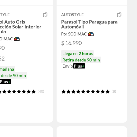
TYLE
AUTOSTYLE
ol Auto Gris
Parasol Tipo Paragua para
cción Solar Interior
Automóvil
ulo
Por SODIMAC
ODIMAC
$ 16.990
90
Llega en
2 horas
52
Retira desde 90 min
Envío
Plus
+
 mañana
a desde 90 min
Plus
+
(40)
(8)