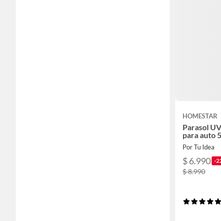
HOMESTAR
Parasol U
para auto 
Por Tu Idea
$ 6.990
-2
$ 8.990