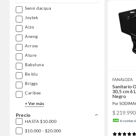
Sensi dacqua
Joytek
Aizo
Aneng
Arrow
Ature
Babyluna
Be blu
FANALOZA
Briggs
Sanitario O
30,5 cm 6 
Caribee
Negro
+ Ver más
Por SODIMA
$ 219.990
Precio
6
cuotas si
HASTA $10.000
$10.000 - $20.000