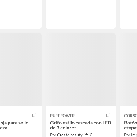
PUREPOWER
CORS
ja para sello
Grifo estilo cascada con LED
Botón
taza
de 3 colores
etap
Por Create beauty life CL
Por Imp