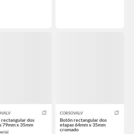
OVALV
CORSOVALV
 rectangular dos
Botón rectangular dos
as 79mm x 35mm
etapas 64mm x 35mm
cromado
erial