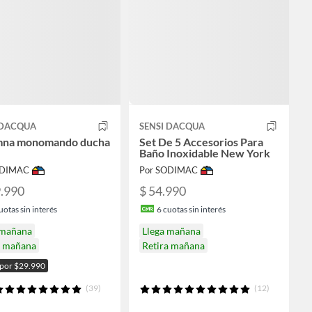
 DACQUA
SENSI DACQUA
mna monomando ducha
Set De 5 Accesorios Para
Baño Inoxidable New York
ODIMAC
Por SODIMAC
9.990
$ 54.990
uotas sin interés
6
cuotas sin interés
 mañana
Llega mañana
a mañana
Retira mañana
 por $29.990
(39)
(12)