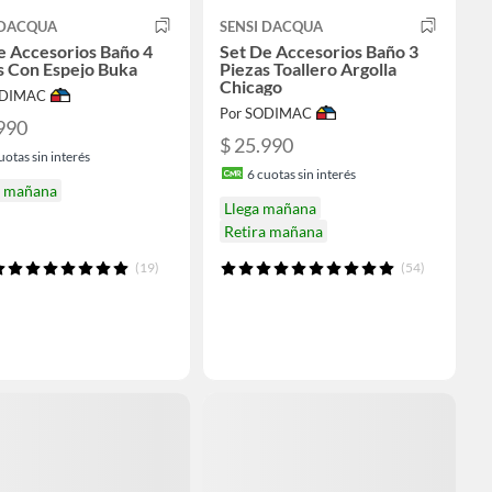
 DACQUA
SENSI DACQUA
e Accesorios Baño 4
Set De Accesorios Baño 3
s Con Espejo Buka
Piezas Toallero Argolla
Chicago
ODIMAC
Por SODIMAC
990
$ 25.990
uotas sin interés
6
cuotas sin interés
a mañana
Llega mañana
Retira mañana
(19)
(54)