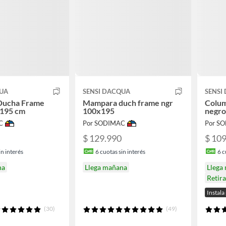
QUA
SENSI DACQUA
SENSI
Ducha Frame
Mampara duch frame ngr
Colu
x195 cm
100x195
negro
C
Por SODIMAC
Por S
$ 129.990
$ 10
n interés
6
cuotas sin interés
6
c
na
Llega mañana
Llega
Retir
Instala
(30)
(49)