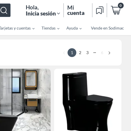
0
Hola
,
Mi
cuenta
Inicia sesión
Tarjetas y cuentas
Tiendas
Ayuda
Vende en Sodimac
...
1
2
3
6