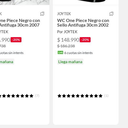
K
JOYTEK
e Piece Negro con
WC One Piece Negro con
 Antifuga 30cm 2007
Sello Antifuga 30cm 2002
OYTEK
Por JOYTEK
6.990
$ 148.990
-20%
-20%
738
$ 186.238
uotas sin interés
6
cuotas sin interés
 mañana
Llega mañana
(7)
(1)