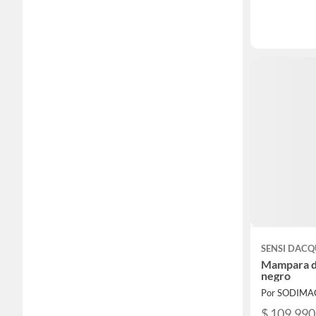
SENSI DAC
Mampara du
negro
Por SODIMA
$ 109.990