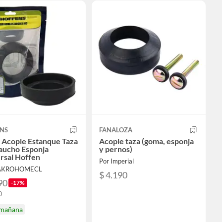
NS
FANALOZA
Acople Estanque Taza
Acople taza (goma, esponja
ucho Esponja
y pernos)
rsal Hoffen
Por Imperial
MAKROHOMECL
$ 4.190
90
-17%
0
 mañana