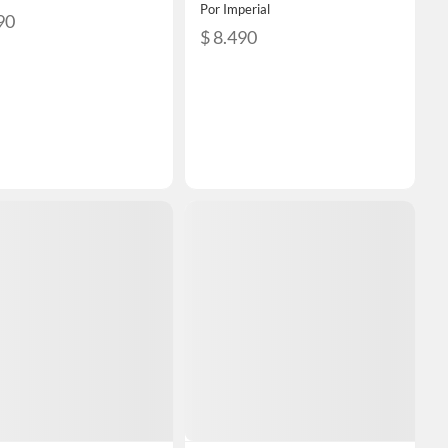
Por Imperial
90
$ 8.490