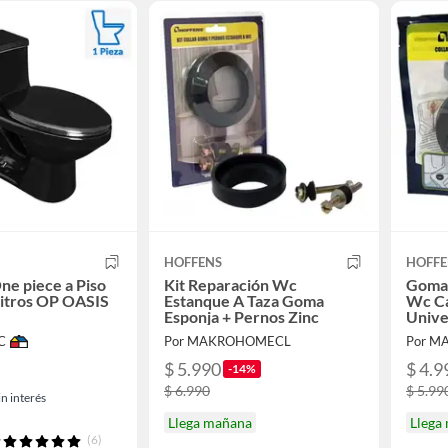
HOFFENS
HOFFE
ne piece a Piso
Kit Reparación Wc
Goma 
Litros OP OASIS
Estanque A Taza Goma
Wc Ca
Esponja + Pernos Zinc
Unive
C
Por MAKROHOMECL
Por 
$ 5.990
$ 4.9
-14%
$ 6.990
$ 5.99
n interés
Llega mañana
Llega
(6)