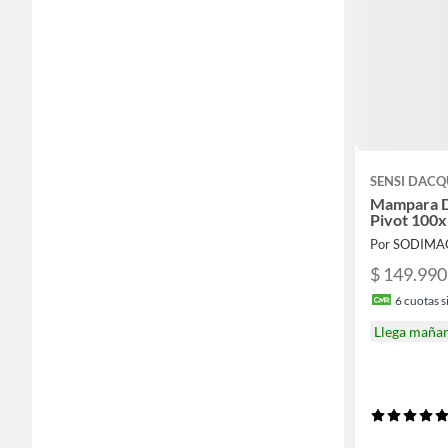
SENSI DAC
Mampara 
Pivot 100
Por SODIMA
$ 149.990
6
cuotas si
Llega maña