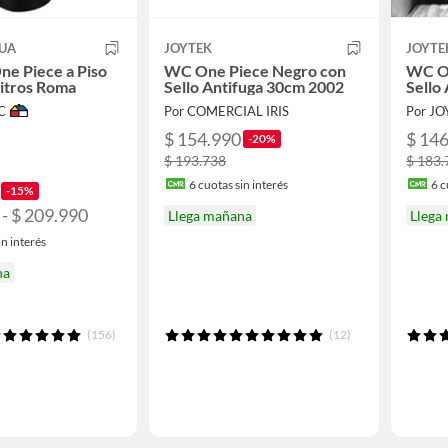
QUA
JOYTEK
JOYTE
One Piece a Piso
WC One Piece Negro con
WC On
Litros Roma
Sello Antifuga 30cm 2002
Sello
C
Por COMERCIAL IRIS
Por J
$ 154.990
$ 14
-20%
$ 193.738
$ 183.
6
cuotas sin interés
6
c
-15%
 - $ 209.990
Llega mañana
Llega
n interés
na
(156)
(12)