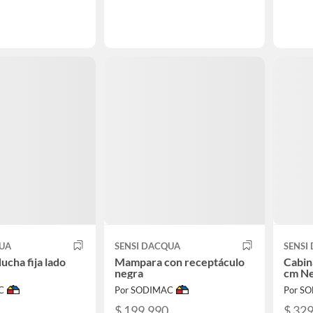
QUA
SENSI DACQUA
SENSI
cha fija lado
Mampara con receptáculo
Cabin
negra
cm Ne
C
Por SODIMAC
Por S
$ 199.990
$ 32