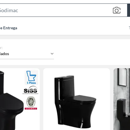
Search
Bar
de Entrega
r
:
ados