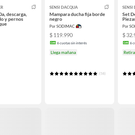
ER
SENSI DACQUA
SENSI
0a, descarga,
Mampara ducha fija borde
Set D
llo y pernos
negro
Pieza
que
Por SODIMAC
Por S
$ 119.990
$ 32.
6
cuotas sin interés
6
c
Llega mañana
Retir
(58)