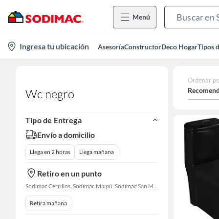
Menú
location-
Ingresa tu ubicación
Asesoría
Constructor
Deco Hogar
Tipos 
icon
Ordenar po
Recomend
Wc negro
Tipo de Entrega
Envío a domicilio
Llega en 2 horas
Llega mañana
Retiro en un punto
Sodimac Cerrillos, Sodimac Maipú, Sodimac San Miguel, Sodimac El Bosque, Sodimac San Bernardo, Constructor Cantagallo, Sodimac Talagante, Sodimac San Fernando
Retira mañana