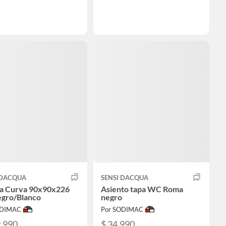
 DACQUA
SENSI DACQUA
a Curva 90x90x226
Asiento tapa WC Roma
gro/Blanco
negro
ODIMAC
Por SODIMAC
9.990
$ 34.990