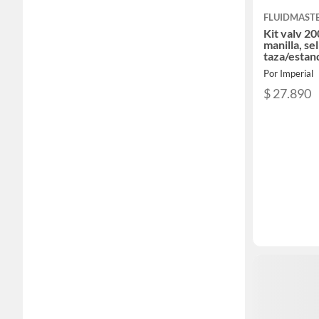
FLUIDMAST
Kit valv 20
manilla, se
taza/estan
Por Imperial
$ 27.890