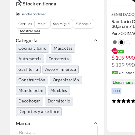
Stock en tienda
Tiendas Sodimac
SENSI DAC
Sanitario 
Cerrillos
Maipú
San Miguel
El Bosque
30,5 cm 7 
Mostrar más
Por SODIMA
Categoría
Cocina y baño
Mascotas
$ 109.990
Automotriz
Ferretería
$ 129.990
Gasfitería
Aseo y limpieza
6
cuotas si
Construcción
Organización
Llega maña
Mundo bebé
Muebles
ECO
Decohogar
Dormitorio
Deportes y aire libre
Marca