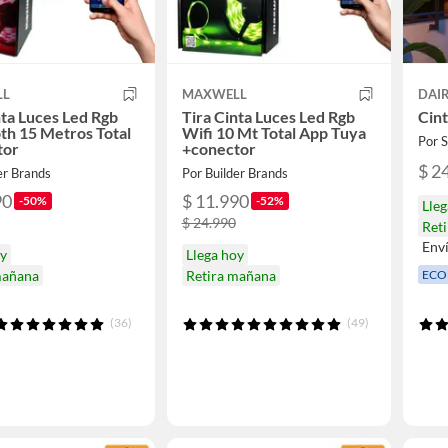
LL
MAXWELL
DAI
nta Luces Led Rgb
Tira Cinta Luces Led Rgb
Cint
th 15 Metros Total
Wifi 10 Mt Total App Tuya
Por
tor
+conector
$ 2
er Brands
Por Builder Brands
90
$ 11.990
-50%
-52%
Lle
$ 24.990
Ret
Env
oy
Llega hoy
ECO
mañana
Retira mañana
(36)
(49)