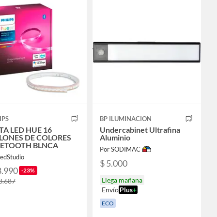
IPS
BP ILUMINACION
TA LED HUE 16
Undercabinet Ultrafina
LONES DE COLORES
Aluminio
ETOOTH BLNCA
Por SODIMAC
LedStudio
$ 5.000
8.990
-23%
Llega mañana
8.687
Envío
Plus
+
ECO