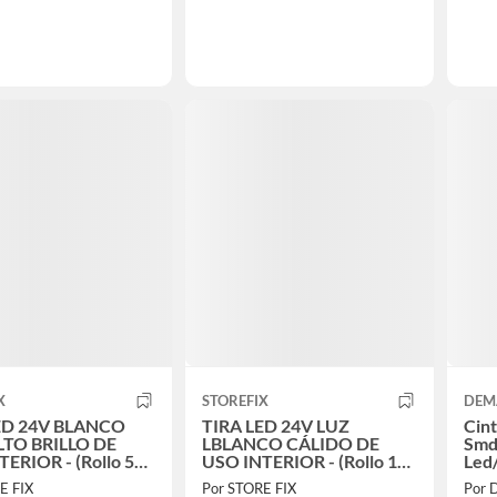
X
STOREFIX
DEM
ED 24V BLANCO
TIRA LED 24V LUZ
Cint
LTO BRILLO DE
LBLANCO CÁLIDO DE
Smd
ERIOR - (Rollo 5
USO INTERIOR - (Rollo 15
Led
mts)
E FIX
Por STORE FIX
Por 