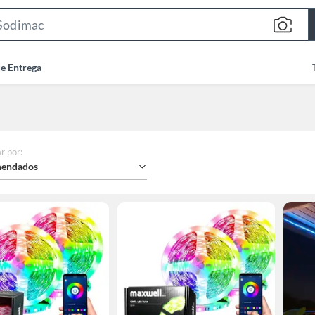
Search
Bar
de Entrega
r por
:
endados