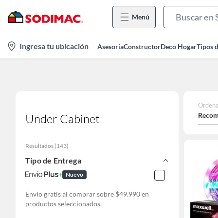
Menú
location-
Ingresa tu ubicación
Asesoría
Constructor
Deco Hogar
Tipos 
icon
Ordena
Recom
Under Cabinet
Resultados
(
143
)
Tipo de Entrega
Nuevo
Envío gratis al comprar sobre $49.990 en
productos seleccionados.