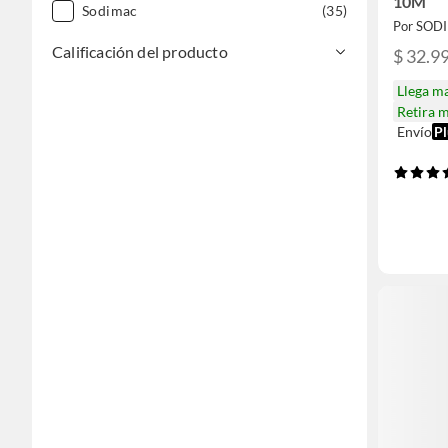
10M
Sodimac
(35)
Por SOD
Calificación del producto
$ 32.9
Llega m
Retira 
Envío
Pl