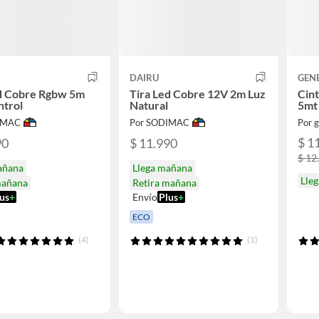
DAIRU
GEN
ed Cobre Rgbw 5m
Tira Led Cobre 12V 2m Luz
Cint
ntrol
Natural
5mt
IMAC
Por SODIMAC
Por 
$ 1
90
$ 11.990
$ 12
añana
Llega mañana
Lleg
mañana
Retira mañana
us
+
Envío
Plus
+
ECO
(4)
(1)