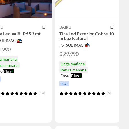
RU
DAIRU
a Led Wifi IP65 3 mt
Tira Led Exterior Cobre 10
m Luz Natural
 SODIMAC
Por SODIMAC
4.990
$ 29.990
ga mañana
Llega mañana
ira mañana
Retira mañana
ío
Plus
+
Envío
Plus
+
ECO
(14)
(5)