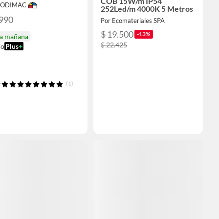
COB 15W/m IP54
 SODIMAC
252Led/m 4000K 5 Metros
.990
Por Ecomateriales SPA
$ 19.500
-13%
ga mañana
$ 22.425
ío
Plus
+
(1)