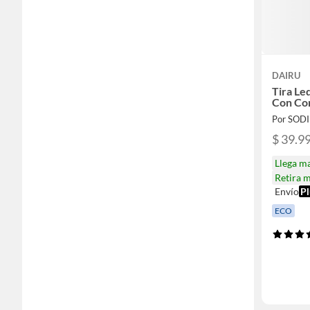
DAIRU
Tira L
Con Co
Por SOD
$ 39.9
Llega m
Retira 
Envío
Pl
ECO