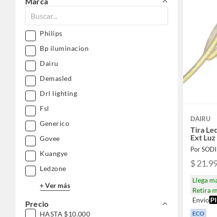
Marca
Philips
Bp iluminacion
Dairu
Demasled
Drl lighting
Fsl
DAIRU
Generico
Tira Le
Ext Luz
Govee
Por SOD
Kuangye
$ 21.9
Ledzone
Llega m
+ Ver más
Retira 
Envío
Pl
Precio
HASTA $10.000
ECO