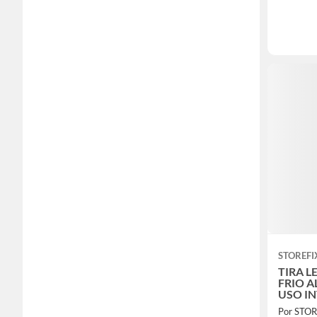
STOREFI
TIRA L
FRIO A
USO INT
mts)
Por STOR