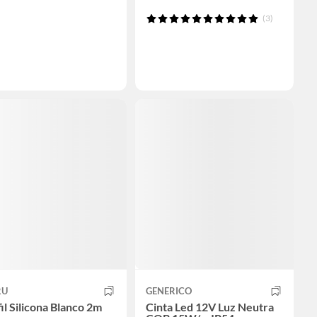
(3)
RU
GENERICO
il Silicona Blanco 2m
Cinta Led 12V Luz Neutra