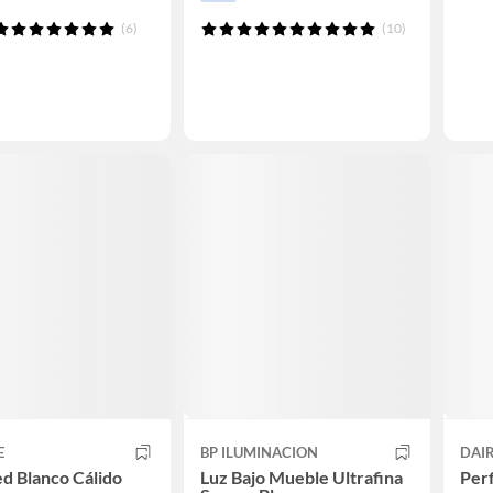
(6)
(10)
E
BP ILUMINACION
DAI
ed Blanco Cálido
Luz Bajo Mueble Ultrafina
Perf