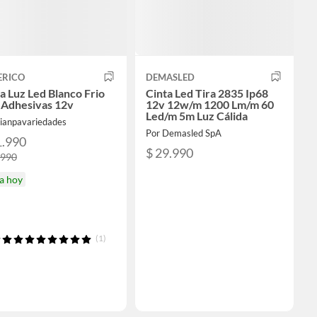
ERICO
DEMASLED
a Luz Led Blanco Frio
Cinta Led Tira 2835 Ip68
 Adhesivas 12v
12v 12w/m 1200 Lm/m 60
Led/m 5m Luz Cálida
gianpavariedades
Por Demasled SpA
1.990
$ 29.990
.990
a hoy
(1)