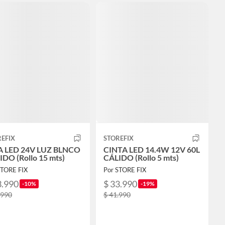
EFIX
STOREFIX
A LED 24V LUZ BLNCO
CINTA LED 14.4W 12V 60L
DO (Rollo 15 mts)
CÁLIDO (Rollo 5 mts)
STORE FIX
Por STORE FIX
3.990
$ 33.990
-10%
-19%
.990
$ 41.990