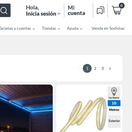
0
Hola
,
Mi
cuenta
Inicia sesión
Tarjetas y cuentas
Tiendas
Ayuda
Vende en Sodimac
1
2
3