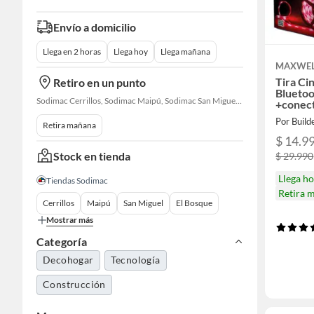
Envío a domicilio
Llega en 2 horas
Llega hoy
Llega mañana
MAXWE
Tira Ci
Retiro en un punto
Bluetoo
Sodimac Cerrillos, Sodimac Maipú, Sodimac San Miguel, Sodimac El Bosque, Sodimac San Bernardo, Sodimac Talagante, Sodimac San Fernando
+conec
Por Build
Retira mañana
$ 14.9
Stock en tienda
$ 29.990
Llega h
Tiendas Sodimac
Retira 
Cerrillos
Maipú
San Miguel
El Bosque
Mostrar más
Categoría
Decohogar
Tecnología
Construcción