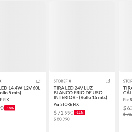
X
STOREFIX
STOR
LED 14.4W 12V 60L
TIRA LED 24V LUZ
TIR
ollo 5 mts)
BLANCO FRIO DE USO
CÁLI
INTERIOR - (Rollo 15 mts)
E FIX
Por 
Por STORE FIX
90
$ 6
-15%
$ 71.990
-11%
$ 70
$ 80.990