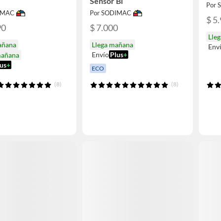
Sensor Bl
Por
IMAC
Por SODIMAC
$ 5
90
$ 7.000
Lle
añana
Llega mañana
Env
Envío
Plus
+
mañana
us
+
ECO
(8)
(8)