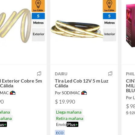
DAIRU
PHIL
d Exterior Cobre 5m
Tira Led Cob 12V 5 m Luz
CIN
 Cálida
Cálida
MIL
BLU
IMAC
Por SODIMAC
Por 
90
$ 19.990
$ 9
añana
Llega mañana
$ 12
mañana
Retira mañana
us
+
Envío
Plus
+
ECO