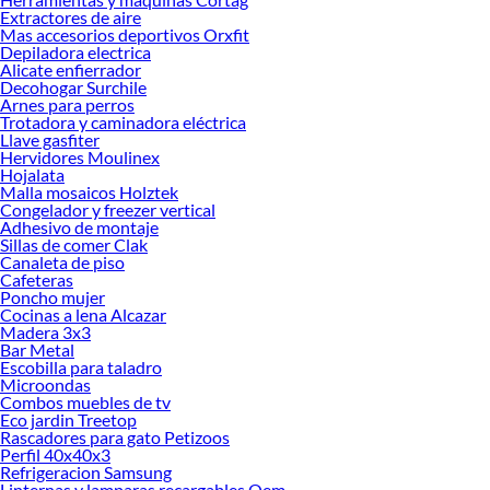
Extractores de aire
Mas accesorios deportivos Orxfit
Depiladora electrica
Alicate enfierrador
Decohogar Surchile
Arnes para perros
Trotadora y caminadora eléctrica
Llave gasfiter
Hervidores Moulinex
Hojalata
Malla mosaicos Holztek
Congelador y freezer vertical
Adhesivo de montaje
Sillas de comer Clak
Canaleta de piso
Cafeteras
Poncho mujer
Cocinas a lena Alcazar
Madera 3x3
Bar Metal
Escobilla para taladro
Microondas
Combos muebles de tv
Eco jardin Treetop
Rascadores para gato Petizoos
Perfil 40x40x3
Refrigeracion Samsung
Linternas y lamparas recargables Oem