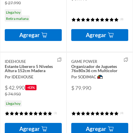
$ 27.990
Llega hoy
Retira mañana
(8)
Agregar
Agregar
IDEEHOUSE
GAME POWER
Estante Liberero 5 Niveles
Organizador de Juguetes
Altura 152cm Madera
76x80x36 cm Multicolor
Por IDEEHOUSE
Por SODIMAC
$ 42.990
$ 79.990
-43%
$ 74.950
Llega hoy
(1)
(4)
Agregar
Agregar