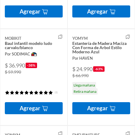
Agregar
Agregar
MOBIKIT
YOMYM
Baul infantil modelo ludo
Estantería de Madera Maciza
carvalo/blanco
Con Forma de Arbol Estilo
Moderno Azul
Por SODIMAC
Por HAVEN
$ 36.990
-38%
$ 24.990
-63%
$ 59.990
$ 66.990
Llega mañana
Retira mañana
(8)
Agregar
Agregar