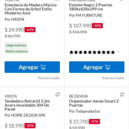
YOMYM
FMFURNITURE
Estantería de Madera Maciza
Estante Negro 2 Puertas
Con Forma de Arbol Estilo
1806x628x299 cm
Moderno Azul
Por FM FURNITURE
Por HAVEN
$ 107.990
-30%
$ 24.990
-63%
$ 154.990
$ 66.990
Llega mañana
Retira mañana
(2)
Agregar
Agregar
Patrocinado
Patrocinado
VIDITA
BE DESIGN
Tendedero Retráctil 5.2m
Organizador Aereo Smart 2
Acero Inoxidable 304 De
Puertas
Pared
Por Todoproductos
Por HOME DESIGN SPA
$ 37.790
-37%
$ 18.990
-32%
$ 59.990