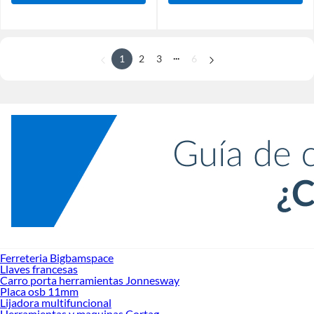
...
1
2
3
6
Ferreteria Bigbamspace
Llaves francesas
Carro porta herramientas Jonnesway
Placa osb 11mm
Lijadora multifuncional
Herramientas y maquinas Cortag