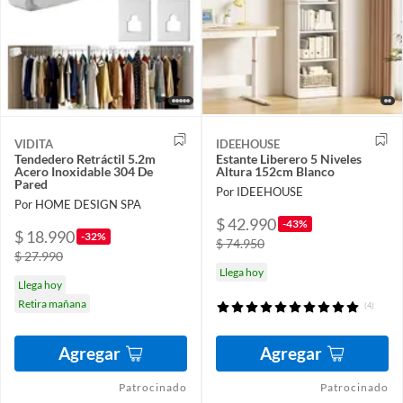
VIDITA
IDEEHOUSE
Tendedero Retráctil 5.2m
Estante Liberero 5 Niveles
Acero Inoxidable 304 De
Altura 152cm Blanco
Pared
Por IDEEHOUSE
Por HOME DESIGN SPA
$ 42.990
-43%
$ 18.990
-32%
$ 74.950
$ 27.990
Llega hoy
Llega hoy
Retira mañana
(4)
Agregar
Agregar
Patrocinado
Patrocinado