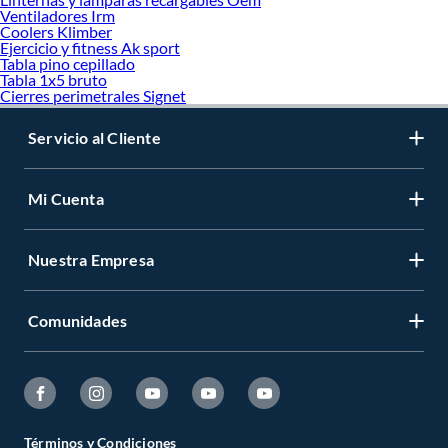
Ventiladores Irm
Coolers Klimber
Ejercicio y fitness Ak sport
Tabla pino cepillado
Tabla 1x5 bruto
Cierres perimetrales Signet
Servicio al Cliente
Mi Cuenta
Nuestra Empresa
Comunidades
Términos y Condiciones