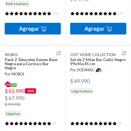
Retira mañana
(113)
(49)
Agregar
Agregar
MOBOI
JUST HOME COLLECTION
Pack 2 Taburetes Eames Base
Set de 2 Sillas Bar Cadiz Negro
Negra para Cocina o Bar
99x45x45 cm
Negro
Por SODIMAC
Por MOBOI
$ 49.990
$ 63.990
-36%
Llega mañana
$ 67.990
$ 99.990
Llega hoy
(8)
(8)