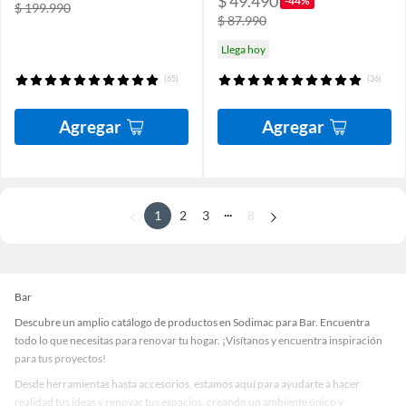
$ 49.490
-44%
$ 199.990
$ 87.990
Llega hoy
(65)
(36)
Agregar
Agregar
...
1
2
3
8
Bar
Descubre un amplio catálogo de productos en Sodimac para Bar. Encuentra
todo lo que necesitas para renovar tu hogar. ¡Visítanos y encuentra inspiración
para tus proyectos!
Desde herramientas hasta accesorios, estamos aquí para ayudarte a hacer
realidad tus ideas y renovar tus espacios, creando un ambiente único y