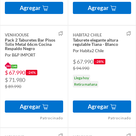
Agregar
Agregar
VENHOOUSE
HABITA2 CHILE
Pack 2 Taburetes Bar Pisos
Taburete elegante altura
Tolix Metal 66cm Cocina
regulable Tiana - Blanco
Respaldo Negro
Por Habita2 Chile
Por B&P IMPORT
$ 67.990
-28%
$ 94.990
$ 67.990
-24%
Llega hoy
$ 71.980
Retira mañana
$ 89.990
Agregar
Agregar
Patrocinado
Patrocinado