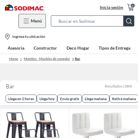
0
Inicia sesión
Menú
Search
Bar
location-
Ingresa tu ubicación
icon
Asesoría
Constructor
Deco Hogar
Tipos de Entrega
Home
Muebles - Muebles de comedor
Bar
Bar
Resultados
(
380
)
Llega en 2 horas
Llega hoy
Envío gratis
Llega mañana
Retira mañana