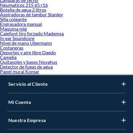
Lamparas de techo
Neumaticos 215 65 r16
Botella de agua 2 litros
Aspiradoras de tambor Stanley
Silla colgante
Engrasadora manual
Maquina mig
Calefont tiro forzado Mademsa
In ear Soundcore
Nivel de mano Ubermann
Costaneras
Deportes y aire libre Daedo
Camelia
Quitasoles y bases Novahus
Detector de fugas de agua
Papel mural Komar
Servicio al Cliente
Mi Cuenta
Nuestra Empresa