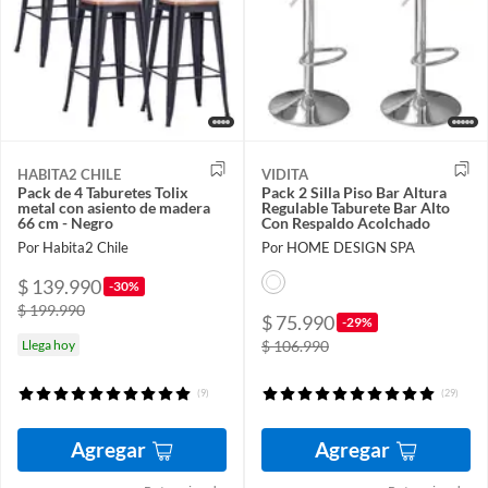
HABITA2 CHILE
VIDITA
Pack de 4 Taburetes Tolix
Pack 2 Silla Piso Bar Altura
metal con asiento de madera
Regulable Taburete Bar Alto
66 cm - Negro
Con Respaldo Acolchado
Por Habita2 Chile
Por HOME DESIGN SPA
$ 139.990
-30%
$ 199.990
$ 75.990
-29%
Llega hoy
$ 106.990
(9)
(29)
Agregar
Agregar