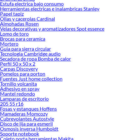
Estufa electrica bajo consumo
Herramientas electricas e inalambricas Stanley
Papel tapiz
Ollas y cacerolas Cardinal
Almohadas Rosen
Velas decorativas y aromatizadores Spot essence
Lomo de toro
Brocas para ceramica
Mortero
Guia para sierra circular
Tecnologia Cambridge audio
Secadora de ropa Bomba de calor
Perfil 50 x 50 x 2
Carpas Discovery
Pomelos para porton
Fuentes Just home collection
Tornillo volcanita
Adhesivo en spray
Mantel redondo
Lamparas de escritorio
205 55 r16
Fosas y estanques Hoffens
Mamaderas Momcozy
Cubrevolantes Autostyle
Disco de lija para esmeril
Osmosis inversa Humboldt
Soporte notebook
Coleto porta herramientas Makita