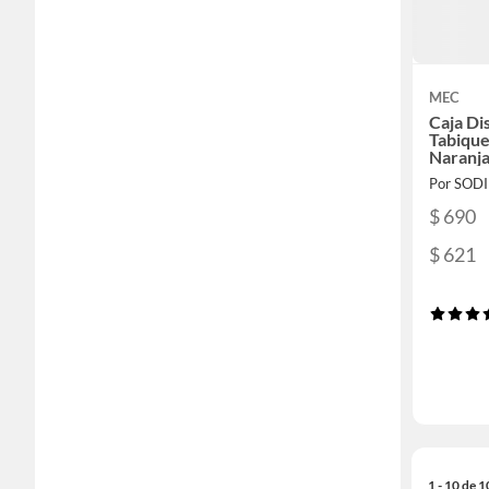
MEC
Caja Di
Tabique
Naranj
Por SOD
$ 690
$ 621
1 - 10 de 