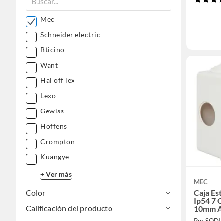
Mec
Schneider electric
Bticino
Want
Hal off lex
Lexo
Gewiss
Hoffens
Crompton
Kuangye
+ Ver más
MEC
Caja Es
Color
Ip54 7 
Calificación del producto
10mm A 
Por SOD