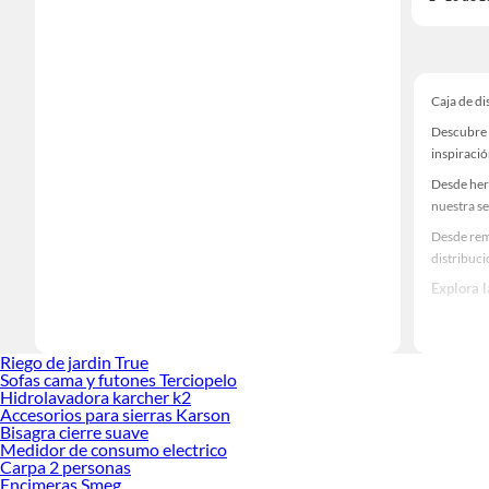
Caja de di
Descubre u
inspiració
Desde her
nuestra se
Desde rem
distribuci
Explora l
Herramient
Encuentra
Riego de jardin True
¡Visítanos
Sofas cama y futones Terciopelo
Hidrolavadora karcher k2
Accesorios para sierras Karson
Bisagra cierre suave
Medidor de consumo electrico
Carpa 2 personas
Encimeras Smeg