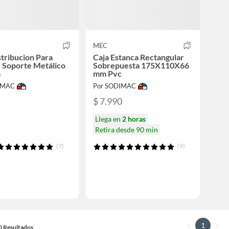
MEC
stribucion Para
Caja Estanca Rectangular
 Soporte Metálico
Sobrepuesta 175X110X66
a
mm Pvc
IMAC
Por SODIMAC
$ 7.990
Llega en
2 horas
Retira desde 90 min
(7)
(9)
1
10 Resultados