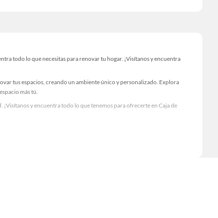
tra todo lo que necesitas para renovar tu hogar. ¡Visítanos y encuentra
novar tus espacios, creando un ambiente único y personalizado. Explora
 espacio más tú.
. ¡Visítanos y encuentra todo lo que tenemos para ofrecerte en Caja de
Visítanos y descubre todo lo que tenemos para ofrecerte!
ntra todo lo necesario para tus proyectos de renovación y decoración.