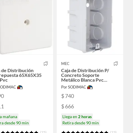
MEC
 de Distribución
Caja de Distribución P/
repuesta 65X65X35
Concreto Soporte
Pvc
Metálico Blanca Pvc
Embutida
 SODIMAC
Por SODIMAC
90
$ 740
11
$ 666
ga mañana
Llega en
2 horas
ra desde 90 min
Retira desde 90 min
(25)
(23)