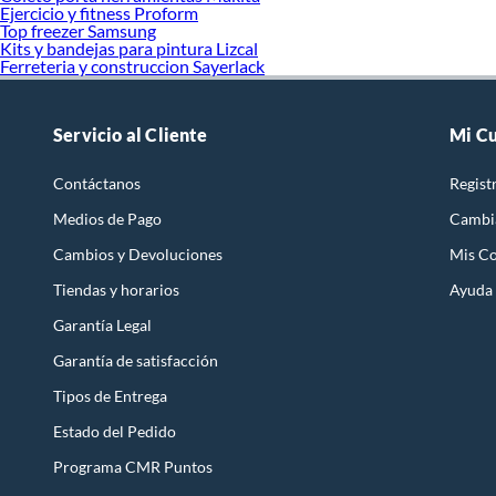
Ejercicio y fitness Proform
Top freezer Samsung
Kits y bandejas para pintura Lizcal
Ferreteria y construccion Sayerlack
Servicio al Cliente
Mi C
Contáctanos
Regist
Medios de Pago
Cambi
Cambios y Devoluciones
Mis C
Tiendas y horarios
Ayuda
Garantía Legal
Garantía de satisfacción
Tipos de Entrega
Estado del Pedido
Programa CMR Puntos