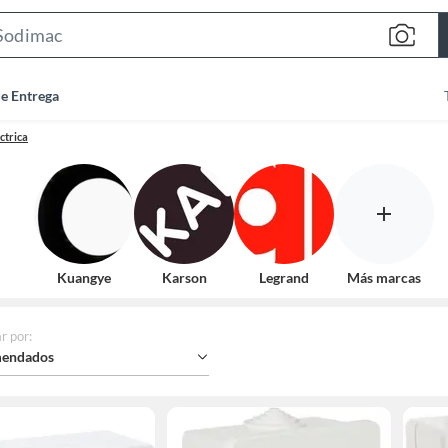
Search
Bar
de Entrega
ctrica
Kuangye
Karson
Legrand
Más marcas
r por
:
endados