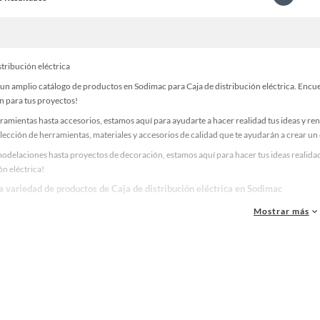
stribución eléctrica
n amplio catálogo de productos en Sodimac para Caja de distribución eléctrica. Encuen
n para tus proyectos!
ramientas hasta accesorios, estamos aquí para ayudarte a hacer realidad tus ideas y re
lección de herramientas, materiales y accesorios de calidad que te ayudarán a crear un
odelaciones hasta proyectos de decoración, estamos aquí para hacer tus ideas realidad
ón eléctrica!
a variedad de productos de Caja de distribución eléctrica en Sodimac
as, materiales y accesorios de calidad para tus proyectos y renovación de espacios. ¡
Mostrar más
 una amplia variedad de productos de Caja de distribución eléctrica en Sodimac. Encue
 y haz tus ideas realidad!