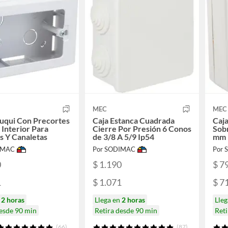
MEC
MEC
uqui Con Precortes
Caja Estanca Cuadrada
Caja
 Interior Para
Cierre Por Presión 6 Conos
Sob
s Y Canaletas
de 3/8 A 5/9 Ip54
mm 
IMAC
Por SODIMAC
Por
0
$ 1.190
$ 7
1
$ 1.071
$ 7
n
2 horas
Llega en
2 horas
Lle
desde 90 min
Retira desde 90 min
Reti
(66)
(87)