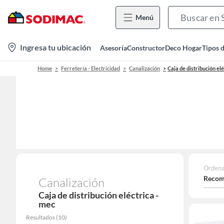
Menú
location-
Ingresa tu ubicación
Asesoría
Constructor
Deco Hogar
Tipos 
icon
Home
Ferretería - Electricidad
Canalización
Caja de distribución elé
Ordena
Recom
Canalización
Caja de distribución eléctrica -
mec
Resultados
(
10
)