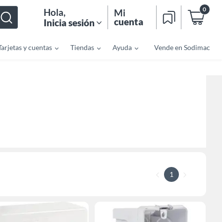
0
Hola
,
Mi
cuenta
Inicia sesión
Tarjetas y cuentas
Tiendas
Ayuda
Vende en Sodimac
1