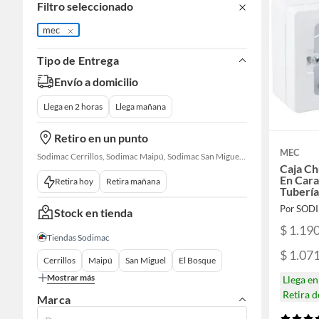
Filtro seleccionado
mec
Tipo de Entrega
Envío a domicilio
Llega en 2 horas
Llega mañana
Retiro en un punto
MEC
Sodimac Cerrillos, Sodimac Maipú, Sodimac San Miguel, Sodimac El Bosque, Sodimac San Bernardo, Constructor Cantagallo, Sodimac Talagante, Sodimac San Fernando
Caja Ch
En Cara
Retira hoy
Retira mañana
Tubería
Por SOD
Stock en tienda
$ 1.19
Tiendas Sodimac
$ 1.07
Cerrillos
Maipú
San Miguel
El Bosque
Mostrar más
Llega e
Retira 
Marca