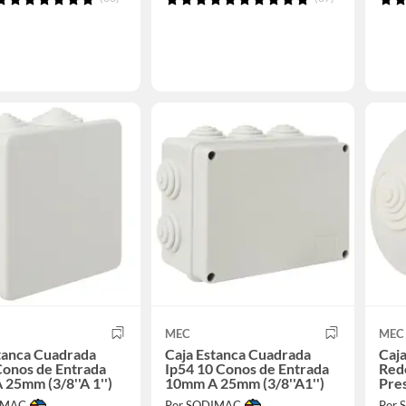
MEC
MEC
tanca Cuadrada
Caja Estanca Cuadrada
Caj
Conos de Entrada
Ip54 10 Conos de Entrada
Redo
25mm (3/8''A 1'')
10mm A 25mm (3/8''A1'')
Pres
IMAC
Por SODIMAC
Por