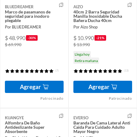
BLUEDREAMER
AIZO
Marco de pasamanos de
40cm 2 Barra Seguridad
seguridad para inodoro
Manilla Inoxidable Ducha
plegable
Bañera Ducha 40cm
Por BLUEDREAMER
Por Aizo Shop
$ 48.990
$ 10.990
-30%
-21%
$ 69.990
$ 13.990
Llega hoy
Retira mañana
(7)
(13)
Agregar
Agregar
Patrocinado
Patrocinado
KUANGYE
EVERSO
Alfombra De Baño
Baranda De Cama Lateral Anti
Antideslizante Super
Caida Para Cuidado Adulto
Absorbente
Mayor Negro