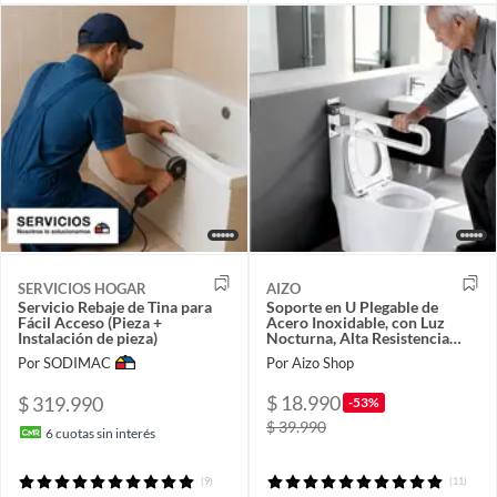
SERVICIOS HOGAR
AIZO
Servicio Rebaje de Tina para
Soporte en U Plegable de
Fácil Acceso (Pieza +
Acero Inoxidable, con Luz
Instalación de pieza)
Nocturna, Alta Resistencia
200kg
Por SODIMAC
Por Aizo Shop
$ 18.990
$ 319.990
-53%
$ 39.990
6
cuotas sin interés
(9)
(11)