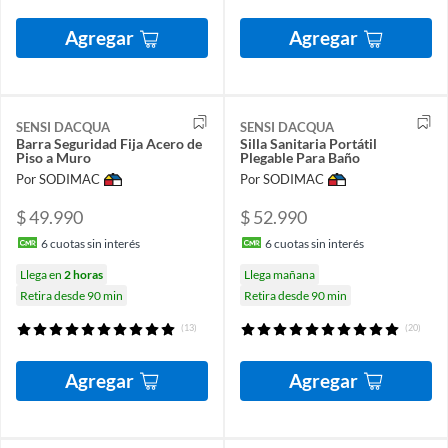
Agregar
Agregar
SENSI DACQUA
SENSI DACQUA
Barra Seguridad Fija Acero de
Silla Sanitaria Portátil
Piso a Muro
Plegable Para Baño
Por SODIMAC
Por SODIMAC
$ 49.990
$ 52.990
6
cuotas sin interés
6
cuotas sin interés
Llega en
2 horas
Llega mañana
Retira desde 90 min
Retira desde 90 min
(13)
(20)
Agregar
Agregar