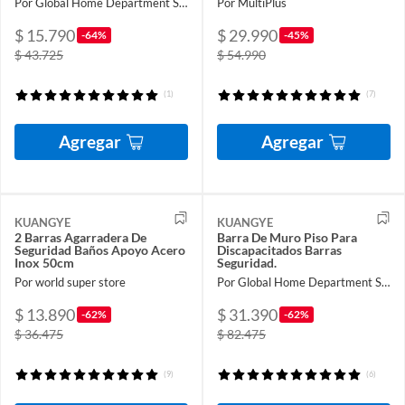
Por Global Home Department Store
Por MultiPlus
$ 15.790
$ 29.990
-64%
-45%
$ 43.725
$ 54.990
(1)
(7)
Agregar
Agregar
KUANGYE
KUANGYE
2 Barras Agarradera De
Barra De Muro Piso Para
Seguridad Baños Apoyo Acero
Discapacitados Barras
Inox 50cm
Seguridad.
Por world super store
Por Global Home Department Store
$ 13.890
$ 31.390
-62%
-62%
$ 36.475
$ 82.475
(9)
(6)