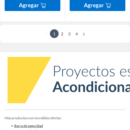
Agregar
Agregar
1
2
3
4
Más productos con increíbles ofertas:
Barra de seguridad