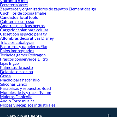
Volcanita 8 mm
Ferreteria Verci
Zapateros y organizadores de zapatos Element design
Cuchillos de cocina Imahe
Candados Total tools
Cafeteras espresso
Amarras plasticas negras
Cargador solar para celular
Closet con espacio para tv
Alfombras decorativas Disney
Triciclos Lubabycas
Basureros y papeleros Eko
Palos impregnados
Teclados gamer Redragon
Frascos conserveros 1 litro
Lijas Ingco
Palmetas de pasto
Delantal de cocina
Grasa
Macho para hacer hilo
Siliconas Lanco
Parabrisas y repuestos Bosch
Muebles de tv y racks Tvilum
Maletas Danicolle
Audio Torre musical
Mopas y secapisos industriales
Servicio al Cliente