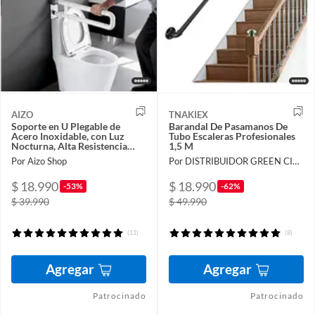
AIZO
TNAKIEX
Soporte en U Plegable de
Barandal De Pasamanos De
Acero Inoxidable, con Luz
Tubo Escaleras Profesionales
Nocturna, Alta Resistencia
1,5 M
200kg
Por Aizo Shop
Por DISTRIBUIDOR GREEN CITY SpA
$ 18.990
$ 18.990
-53%
-62%
$ 39.990
$ 49.990
(11)
(8)
Agregar
Agregar
Patrocinado
Patrocinado