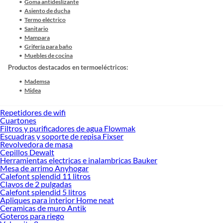
Goma antideslizante
Asiento de ducha
Termo eléctrico
Sanitario
Mampara
Grifería para baño
Muebles de cocina
Productos destacados en termoeléctricos:
Mademsa
Midea
Repetidores de wifi
Cuartones
Filtros y purificadores de agua Flowmak
Escuadras y soporte de repisa Fixser
Revolvedora de masa
Cepillos Dewalt
Herramientas electricas e inalambricas Bauker
Mesa de arrimo Anyhogar
Calefont splendid 11 litros
Clavos de 2 pulgadas
Calefont splendid 5 litros
Apliques para interior Home neat
Ceramicas de muro Antik
Goteros para riego