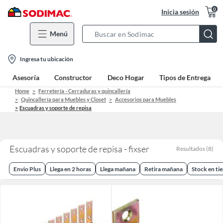
0
Inicia sesión
Menú
Search
Bar
location-
Ingresa tu ubicación
icon
Asesoría
Constructor
Deco Hogar
Tipos de Entrega
Home
Ferretería - Cerraduras y quincallería
Quincallería para Muebles y Closet
Accesorios para Muebles
Escuadras y soporte de repisa
Escuadras y soporte de repisa - fixser
Resultados
(
8
)
Envio Plus
Llega en 2 horas
Llega mañana
Retira mañana
Stock en ti