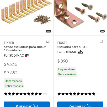
FIXSER
FIXSER
Set de escuadras para silla 2"
Escuadra para silla 1''
12 unidades
Por SODIMAC
Por SODIMAC
$ 890
$ 9.815
Llega mañana
$ 7.852
Retira mañana
Llega mañana
Retira mañana
(34)
(40)
Agregar
Agregar