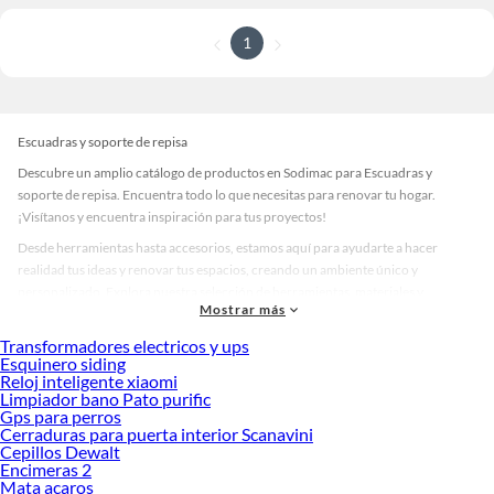
1
Escuadras y soporte de repisa
Descubre un amplio catálogo de productos en Sodimac para Escuadras y
soporte de repisa. Encuentra todo lo que necesitas para renovar tu hogar.
¡Visítanos y encuentra inspiración para tus proyectos!
Desde herramientas hasta accesorios, estamos aquí para ayudarte a hacer
realidad tus ideas y renovar tus espacios, creando un ambiente único y
personalizado. Explora nuestra selección de herramientas, materiales y
Mostrar más
accesorios de calidad que te ayudarán a crear un espacio más tú.
Transformadores electricos y ups
Desde remodelaciones hasta proyectos de decoración, estamos aquí para hacer
Esquinero siding
tus ideas realidad. ¡Visítanos y encuentra todo lo que tenemos para ofrecerte en
Reloj inteligente xiaomi
Escuadras y soporte de repisa!
Limpiador bano Pato purific
Gps para perros
Explora la variedad de productos de Escuadras y soporte de repisa en
Cerraduras para puerta interior Scanavini
Sodimac
Cepillos Dewalt
Encimeras 2
Herramientas, materiales y accesorios de calidad para tus proyectos y
Mata acaros