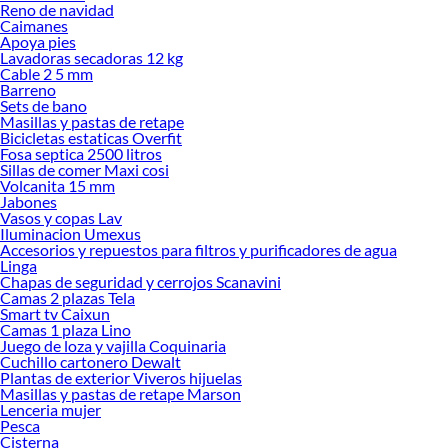
renovación de espacios. ¡Visítanos y descubre todo lo que tenemos para
Reno de navidad
ofrecerte!
Caimanes
Apoya pies
Encuentra una amplia variedad de productos de Escuadras y soporte de repisa
Lavadoras secadoras 12 kg
en Sodimac. Encuentra todo lo necesario para tus proyectos de renovación y
Cable 2 5 mm
Barreno
decoración. ¡Visítanos y haz tus ideas realidad!
Sets de bano
Masillas y pastas de retape
Bicicletas estaticas Overfit
Fosa septica 2500 litros
Sillas de comer Maxi cosi
Volcanita 15 mm
Jabones
Vasos y copas Lav
Iluminacion Umexus
Accesorios y repuestos para filtros y purificadores de agua
Linga
Chapas de seguridad y cerrojos Scanavini
Camas 2 plazas Tela
Smart tv Caixun
Camas 1 plaza Lino
Juego de loza y vajilla Coquinaria
Cuchillo cartonero Dewalt
Plantas de exterior Viveros hijuelas
Masillas y pastas de retape Marson
Lenceria mujer
Pesca
Cisterna