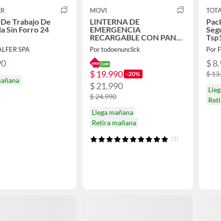
ER
MOVI
TOTA
 De Trabajo De
LINTERNA DE
Pac
la Sin Forro 24
EMERGENCIA
Segu
RECARGABLE CON PANEL
Tsp
SOLAR Y POWER BANK
ALFER SPA
Por todoenunclick
Por 
90
$ 8
$ 19.990
$ 13
-20%
mañana
$ 21.990
Lle
$ 24.990
Ret
Llega mañana
Retira mañana
(1)