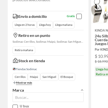
Envío a domicilio
Gratis
Llega en 2 horas
Llega hoy
Llega mañana
KINDA N
Retiro en un punto
24u Sil
Cuerda
Sodimac Cerrillos, Sodimac Maipú, Sodimac San Miguel, Sodimac El Bosque, Sodimac San Bernardo, Constructor Cantagallo, Sodimac Talagante, Sodimac San Fernando
Juegos 
Por KIN
Retira mañana
$ 10.9
Stock en tienda
$ 18.990
Llega h
Tiendas Sodimac
Retira 
Cerrillos
Maipú
San Miguel
El Bosque
Mostrar más
Marca
U buy