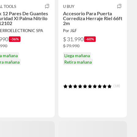
L TOOLS
U BUY
k 12 Pares De Guantes
Accesorio Para Puerta
ridad Xl Palma Nitrilo
Corrediza Herraje Riel 66ft
12102
2m
FERROELECTRONIC SPA
Por J&F
.990
$ 31.990
-36%
-60%
.990
$ 79.990
ga mañana
Llega mañana
ira mañana
Retira mañana
(18)