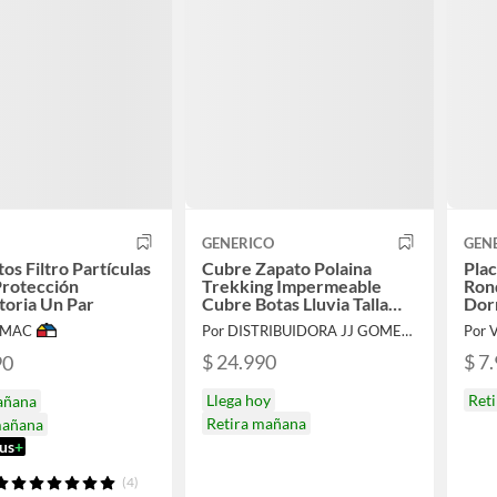
GENERICO
GEN
os Filtro Partículas
Cubre Zapato Polaina
Plac
Protección
Trekking Impermeable
Ron
toria Un Par
Cubre Botas Lluvia Talla
Dor
XXL
IMAC
Por DISTRIBUIDORA JJ GOMEZ SPA
Por 
$ 24.990
$ 7
90
Llega hoy
Ret
añana
Retira mañana
mañana
us
+
(4)