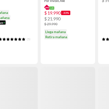
$ 5
Por VivoxChile
TALLA L
$ 19.990
añana
-33%
mañana
$ 21.990
us
+
$ 29.990
Llega mañana
Retira mañana
(5)