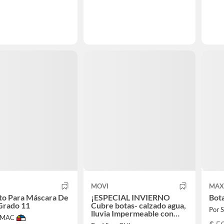
MOVI
MAX
to Para Máscara De
¡ESPECIAL INVIERNO
Bota
Grado 11
Cubre botas- calzado agua,
Por
lluvia Impermeable con
IMAC
Suela Antideslizante.