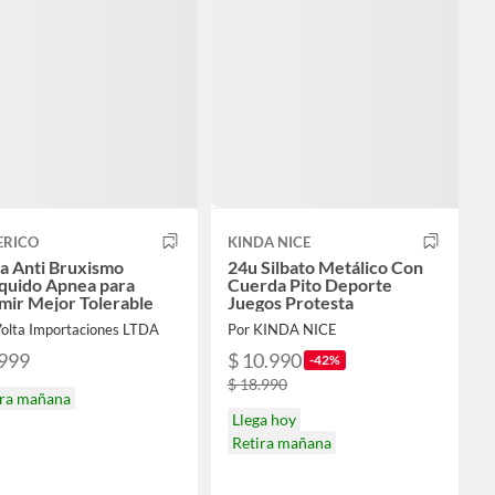
ERICO
KINDA NICE
a Anti Bruxismo
24u Silbato Metálico Con
quido Apnea para
Cuerda Pito Deporte
mir Mejor Tolerable
Juegos Protesta
Volta Importaciones LTDA
Por KINDA NICE
.999
$ 10.990
-42%
$ 18.990
ira mañana
Llega hoy
Retira mañana