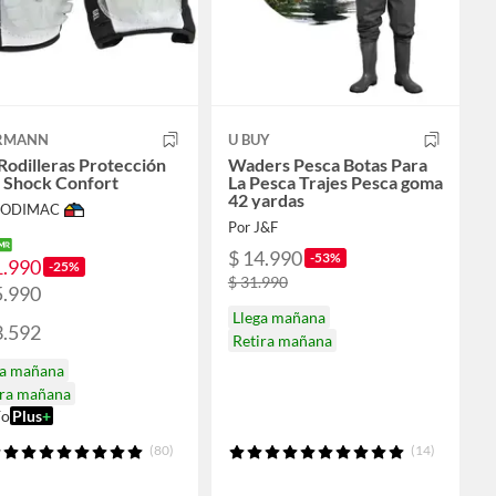
RMANN
U BUY
Rodilleras Protección
Waders Pesca Botas Para
i Shock Confort
La Pesca Trajes Pesca goma
42 yardas
 SODIMAC
Por J&F
$ 14.990
-53%
1.990
-25%
$ 31.990
5.990
Llega mañana
3.592
Retira mañana
ga mañana
ira mañana
ío
Plus
+
(80)
(14)