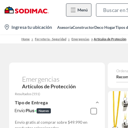
Menú
location-
Ingresa tu ubicación
Asesoría
Constructor
Deco Hogar
Tipos 
icon
Home
Ferretería - Seguridad
Emergencias
Artículos de Protección
Ordena
Recom
Emergencias
Artículos de Protección
Resultados
(
551
)
Tipo de Entrega
Nuevo
Envío gratis al comprar sobre $49.990 en
productos seleccionados.