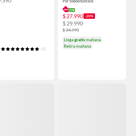
9.590
Por todoenunclick
$ 27.990
-20%
$ 29.990
$ 34.990
Llega
gratis
mañana
Retira mañana
(2)