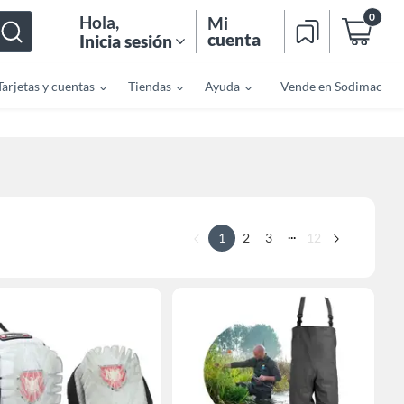
0
Hola
,
Mi
cuenta
Inicia sesión
Tarjetas y cuentas
Tiendas
Ayuda
Vende en Sodimac
...
1
2
3
12