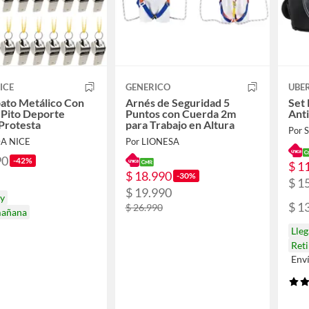
ICE
GENERICO
UBE
bato Metálico Con
Arnés de Seguridad 5
Set 
 Pito Deporte
Puntos con Cuerda 2m
Ant
Protesta
para Trabajo en Altura
Por
DA NICE
Por LIONESA
90
-42%
$ 1
$ 18.990
-30%
$ 1
$ 19.990
oy
$ 1
$ 26.990
mañana
Lle
Ret
Env