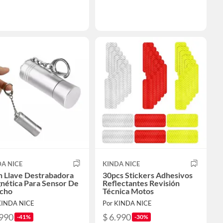
A NICE
KINDA NICE
n Llave Destrabadora
30pcs Stickers Adhesivos
nética Para Sensor De
Reflectantes Revisión
cho
Técnica Motos
KINDA NICE
Por KINDA NICE
.990
$ 6.990
-41%
-30%