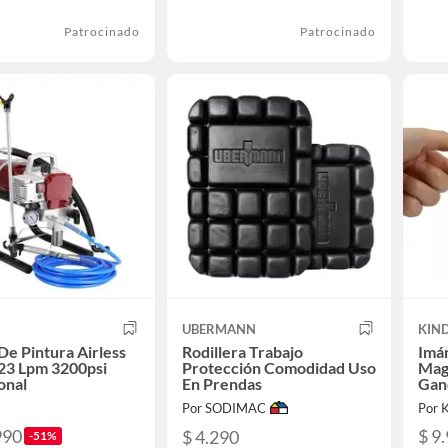
Patrocinado
Patrocinado
UBERMANN
KIND
De Pintura Airless
Rodillera Trabajo
Imá
23 Lpm 3200psi
Protección Comodidad Uso
Mag
onal
En Prendas
Gan
Por SODIMAC
Por 
990
$ 9
$ 4.290
-51%