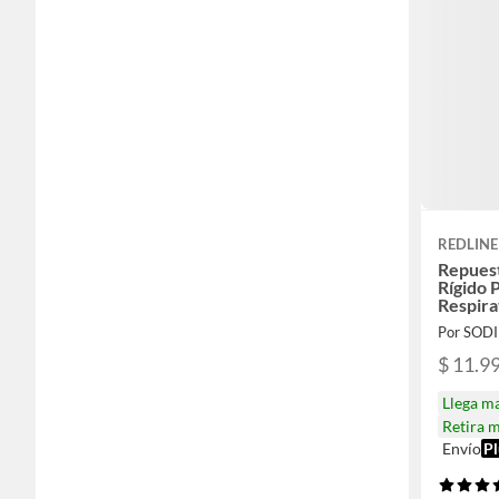
REDLINE
Repuest
Rígido 
Respira
Por SOD
$ 11.9
Llega m
Retira 
Envío
Pl