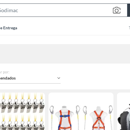
Search
Bar
de Entrega
r por
:
endados