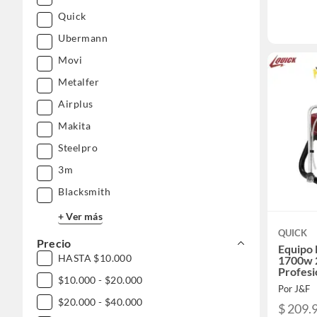
Quick
Ubermann
Movi
Metalfer
Airplus
Makita
Steelpro
3m
Blacksmith
+ Ver más
QUICK
Precio
Equipo 
HASTA $10.000
1700w 
Profesi
$10.000 - $20.000
Por J&F
$20.000 - $40.000
$ 209.