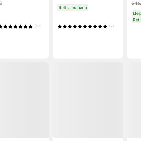
90
$ 16
Retira mañana
Lleg
Ret
(17)
(7)