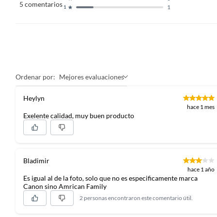
5
comentarios
1
1
Ordenar por:
Mejores evaluaciones
Heylyn
hace 1 mes
Exelente calidad, muy buen producto
Bladimir
hace 1 año
Es igual al de la foto, solo que no es especificamente marca
Canon sino Amrican Family
2 personas encontraron este comentario útil.