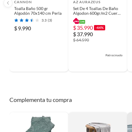
Productos que han sido informados como imperfectos, 
CANNON
AZ AURAZEUS
remanufacturados o con alguna deficiencia, que sean comprado
Toalla Baño 500 gr
Set De 4 Toallas De Baño
Algodón 70x140 cm Perla
Algodon 600gr/m2 Cuerpo
Alimentos, bebidas, medicamentos, suplementos alimenticios, v
Mano Grande Az Gris
3.3
(3)
Pinturas de un color a solicitud.
$ 35.990
$ 9.990
-44%
Plantas.
$ 37.990
De uso personal.
$ 64.590
Patrocinado
Complementa tu compra