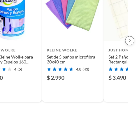
E WOLKE
KLEINE WOLKE
JUST HOME C
leine Wolke para
Set de 5 paños microfibra
Set 2 Paños de
 y Espejos 160
30x40 cm
Rectangular 5
es 25x23 cm
Checker Multic
4
(5)
4.8
(43)
90
$ 2.990
$ 3.490