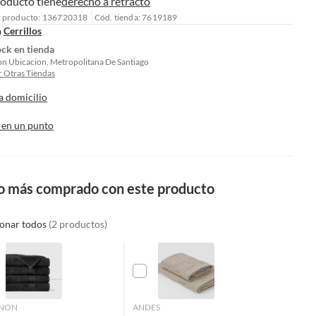
roducto tiene
derecho a retracto
l producto: 136720318
Cód. tienda: 7619189
n
Cerrillos
ock en tienda
on Ubicacion, Metropolitana De Santiago
 Otras Tiendas
a domicilio
 en un punto
o más comprado con este producto
ionar todos
(2 productos)
NON
ANDES