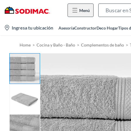
Menú
l
Ingresa tu ubicación
Asesoría
Constructor
Deco Hogar
Tipos 
o
c
Home
Cocina y Baño - Baño
Complementos de baño
a
t
i
o
n
-
i
c
o
n