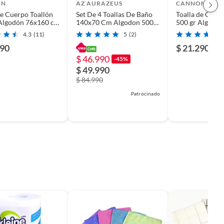
ON
AZ AURAZEUS
CANNON
de Cuerpo Toallón
Set De 4 Toallas De Baño
Toalla de Cuer
 Algodón 76x160 cm
140x70 Cm Algodon 500gr
500 gr Algodó
o
Grandes Az Blanco
Blanco
4.3
(11)
5
(2)
990
$ 21.290
$ 46.990
-45%
$ 49.990
$ 84.990
Patrocinado