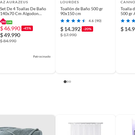
usados, reparados, abiertos, de segunda selección,
AZ AURAZEUS
LOURDES
CANN
s en esa condición a un precio reducido.
Set De 4 Toallas De Baño
Toallón de Baño 500 gr
Toalla 
140x70 Cm Algodon
90x150 cm
500 gr
itaminas, entre otros análogos.
600gr/m2 Grandes Az
Morad
4.6
(90)
Blanco
$ 46.990
$ 14.392
$ 14.
-45%
-20%
$ 49.990
$ 17.990
$ 84.990
Patrocinado