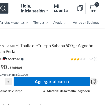
0
Hola
,
Mi
cuenta
Inicia sesión
Tarjetas y cuentas
Tiendas
Ayuda
Vende en Sodimac
o
f
n
I
Toalla de Cuerpo Sábana 500 gr Algodón
|
r
AN FAMILY
e
cm Perla
l
l
e
3.2 (5)
r
Sodimac
S
990
/ Unidad
 CMR y ahorra $10.000
Agregar al carro
+
oallas de cuerpo
Material de la toalla
:
Algodón