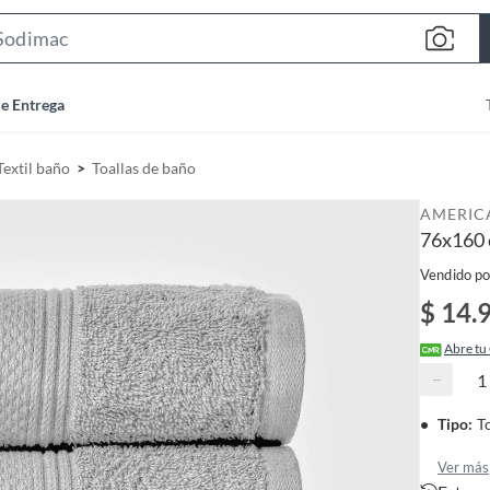
S
e
a
de Entrega
r
c
Textil baño
Toallas de baño
h
B
AMERIC
a
76x160 
r
Vendido po
$ 14.
Abre tu
−
Tipo
:
T
Ver más