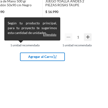
la de Mano 500 gr
JUEGO TOALLA ANDES 2
odón 50x90 cm Negro
PIEZAS ROSAS TAUPE
490
$
16.990
Según tu producto principal,
para tu proyecto te sugerimos
esta cantidad de unidades.
Entendido
1
unidad recomendada
1
unidad recomendada
Agregar al Carro