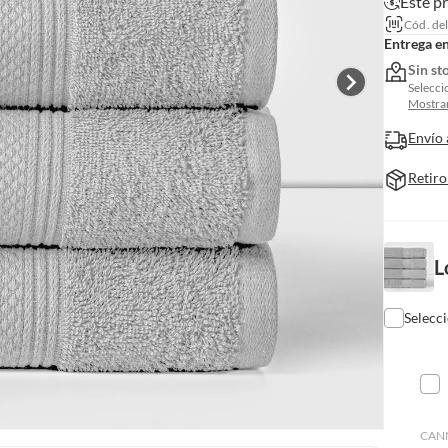
Este p
Cód. de
Entrega e
Sin st
Selecci
Mostrar
Envío 
Retiro
L
Selecc
CAN