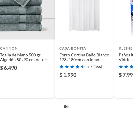
n para quienes buscan calidad y comodidad. Elaborada
abilidad. Su tamaño de 76x160 cm proporciona una
asegura una textura suave y esponjosa. Cada paquete
lementar un juego de baño.
año para una experiencia de spa en casa. Los pisos de
CANNON
CASA BONITA
KLEIN
a, mientras que las toallas te ayudarán a completar tu
Toalla de Mano 500 gr
Forro Cortina Baño Blanco
Paños K
Algodón 50x90 cm Verde
178x180cm con Iman
Vidrios
 en tu baño con estos productos.
Unidad
$ 6.490
4.7
(366)
$ 1.990
$ 7.9