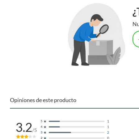
¿
Nu
Opiniones de este producto
1
5
3.2
1
4
/5
2
3
0
2