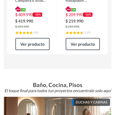
Campania 6 Sillas
Masajeador
Mesa Rectangular
Calentador 1 cuerpo
180 x 90 x 76 cm
Atlanta 91x101x94
Café
cm Negro
$
409.990
$
209.990
-18%
-16%
$
419.990
$
219.990
$
499.990
$
249.990
(
46
)
(
149
)
Ver producto
Ver producto
Baño, Cocina, Pisos
El toque final para todos tus proyectos encuentralo solo aquí