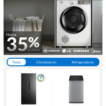
Todos
Climatizacion
Refrigeradores
Lavado y Secado
Cocinas
Aspiradoras
Hornos y Microondas
Otros