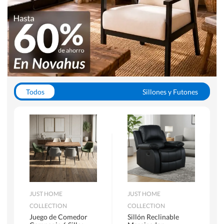
Todos
Sillones y Futones
Juegos de Comedor
Lamparas
Closets
Escritorios y Sillas PC
Racks y Muebles TV
Alfombras
JUST HOME
JUST HOME
COLLECTION
COLLECTION
Juego de Comedor
Sillón Reclinable