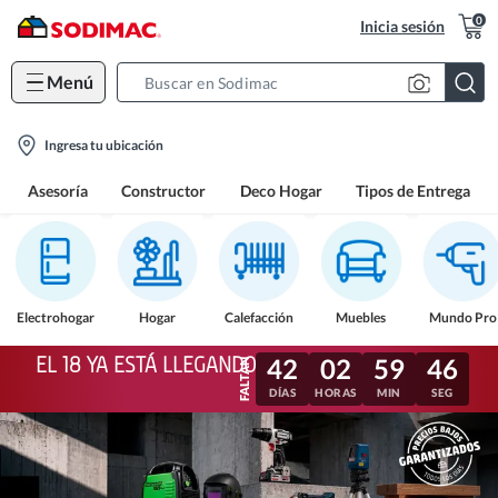
0
Inicia sesión
Menú
Search
Bar
location-
Ingresa tu ubicación
icon
Asesoría
Constructor
Deco Hogar
Tipos de Entrega
Electrohogar
Hogar
Calefacción
Muebles
Mundo Pro
EL 18 YA ESTÁ LLEGANDO
42
02
59
44
DÍAS
HORAS
MIN
SEG