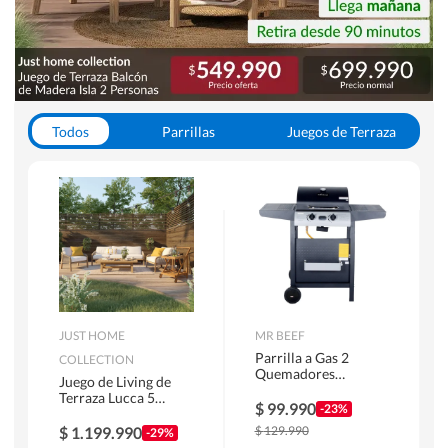
Todos
Parrillas
Juegos de Terraza
Toldos
JUST HOME
MR BEEF
Parrilla a Gas 2
COLLECTION
Quemadores
Juego de Living de
Bandejas Laterales
Terraza Lucca 5
$
99.990
-23%
Personas Natural
$
1.199.990
$
129.990
-29%