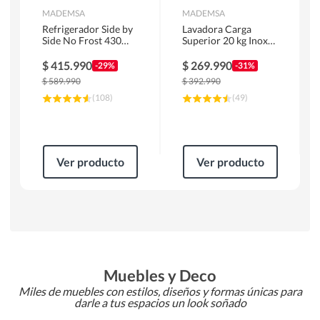
MADEMSA
MADEMSA
Refrigerador Side by
Lavadora Carga
Side No Frost 430
Superior 20 kg Inox
Litros Negro
MDWMT20S
MAS430B
$
415.990
$
269.990
-29%
-31%
$
589.990
$
392.990
(
108
)
(
49
)
Ver producto
Ver producto
Muebles y Deco
Miles de muebles con estilos, diseños y formas únicas para
darle a tus espacios un look soñado