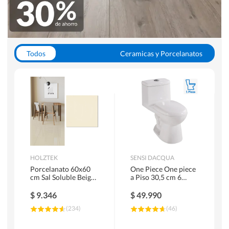
Todos
Ceramicas y Porcelanatos
Calefont y Termos
Pisos Vinilicos
WC y Sanitarios
Pisos Flotantes y Laminados
Pinturas
Duchas y Mamparas
HOLZTEK
SENSI DACQUA
Porcelanato 60x60
One Piece One piece
cm Sal Soluble Beige
a Piso 30,5 cm 6
1.44 m2
Litros Riva Blanco
$
9.346
$
49.990
(
234
)
(
46
)