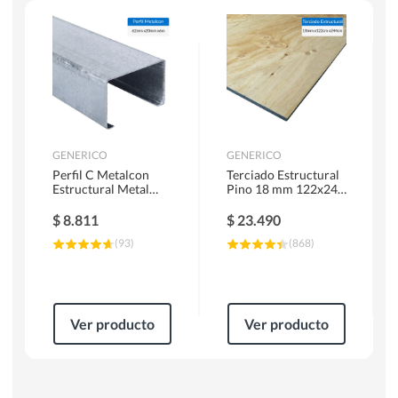
Herramientas Manuales
Sierras Circulares
GENERICO
GENERICO
Perfil C Metalcon
Terciado Estructural
Estructural Metal
Pino 18 mm 122x244
62x20x0.85 mm 6 m
cm
$
8.811
$
23.490
(
93
)
(
868
)
Ver producto
Ver producto