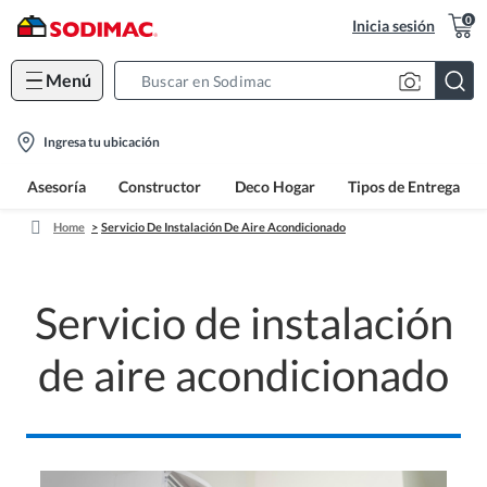
0
Inicia sesión
Menú
Search
Bar
location-
Ingresa tu ubicación
icon
Asesoría
Constructor
Deco Hogar
Tipos de Entrega
Home
Servicio De Instalación De Aire Acondicionado
Servicio de instalación
de aire acondicionado