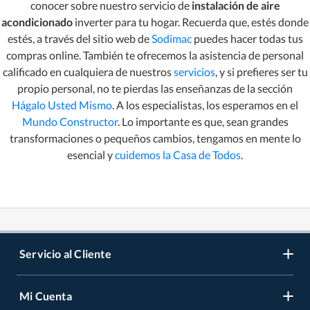
conocer sobre nuestro servicio de
instalación de aire
acondicionado
inverter para tu hogar. Recuerda que, estés donde
estés, a través del sitio web de
Sodimac
puedes hacer todas tus
compras online. También te ofrecemos la asistencia de personal
calificado en cualquiera de nuestros
servicios
, y si prefieres ser tu
propio personal, no te pierdas las enseñanzas de la sección
Hágalo Usted Mismo
. A los especialistas, los esperamos en el
Mundo Constructor
. Lo importante es que, sean grandes
transformaciones o pequeños cambios, tengamos en mente lo
esencial y
cuidemos la Casa de Todos
.
Servicio al Cliente
Mi Cuenta
Contáctanos