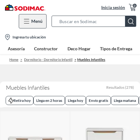
0
Inicia sesión
Menú
Search
Bar
location-
Ingresa tu ubicación
icon
Asesoría
Constructor
Deco Hogar
Tipos de Entrega
Home
Dormitorio - Dormitorio Infantil
Muebles Infantiles
Muebles Infantiles
Resultados
(
278
)
Retira hoy
Llega en 2 horas
Llega hoy
Envío gratis
Llega mañana