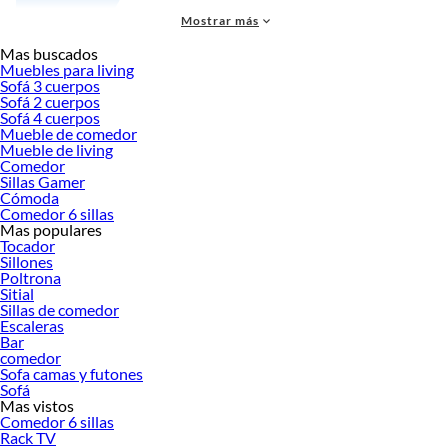
Mostrar más
Mas buscados
Muebles para living
Sofá 3 cuerpos
Sofá 2 cuerpos
Los
muebles infantiles
son fundamentales para crear espacios seguros, cómodos
Sofá 4 cuerpos
y estimulantes donde los más pequeños puedan jugar, aprender y desarrollarse.
Mueble de comedor
Diseñados especialmente para adaptarse a su tamaño, necesidades y gustos,
Mueble de living
estos muebles no solo cumplen una función práctica, sino que también
Comedor
Sillas Gamer
contribuyen a fomentar la independencia y la creatividad desde temprana edad.
Cómoda
En Sodimac, contamos con una amplia variedad de
muebles infantiles
que
Comedor 6 sillas
combinan funcionalidad, diseño y seguridad, perfectos para dormitorios, salas
Mas populares
de juego, jardines infantiles o rincones de estudio en el hogar.
Tocador
Sillones
Muebles infantiles:
Poltrona
Sitial
Uno de los conjuntos más valorados por padres y cuidadores son las mesas y
Sillas de comedor
sillas para niños, fabricadas con materiales livianos pero resistentes, como
Escaleras
plástico de alta densidad, madera MDF o estructuras metálicas seguras. Estas
Bar
comedor
piezas están pensadas para que los niños puedan comer, dibujar, leer o realizar
Sofa camas y futones
tareas escolares en una posición cómoda y saludable, sin necesidad de usar
Sofá
mobiliario de adultos. Disponibles en múltiples colores, diseños temáticos y
Mas vistos
tamaños, se integran perfectamente en habitaciones infantiles o zonas comunes
Comedor 6 sillas
Rack TV
del hogar, aportando un ambiente alegre y funcional.