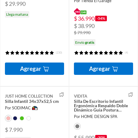
Por Tienda El Garage
$ 29.990
Llega mañana
$ 36.990
-54%
$ 38.990
$ 79.990
Envío
gratis
(230)
(4)
Agregar
Agregar
JUST HOME COLLECTION
VIDITA
Silla Infantil 34x37x52,5 cm
Silla De Escritorio Infantil
Ergonómica Respaldo Doble
Por SODIMAC
Dinámico Guía Postura
Estudio
Por HOME DESIGN SPA
$ 7.990
$ 55.990
-30%