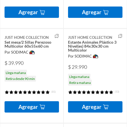
Agregar
Agregar
JUST HOME COLLECTION
JUST HOME COLLECTION
Set mesa/2 Sillas Perezoso
Estante Animales Plástico 3
Multicolor 60x55x60 cm
Nivel(es) 84x30x30 cm
Multicolor
Por SODIMAC
Por SODIMAC
$ 39.990
$ 29.990
Llega mañana
Llega mañana
Retira desde 90 min
Retira mañana
(81)
(53)
Agregar
Agregar