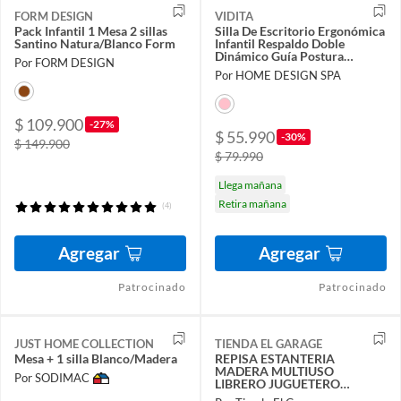
FORM DESIGN
VIDITA
Pack Infantil 1 Mesa 2 sillas
Silla De Escritorio Ergonómica
Santino Natura/Blanco Form
Infantil Respaldo Doble
Dinámico Guía Postura
Por FORM DESIGN
Estudio
Por HOME DESIGN SPA
$ 109.900
-27%
$ 55.990
-30%
$ 149.900
$ 79.990
Llega mañana
Retira mañana
(4)
Agregar
Agregar
Patrocinado
Patrocinado
JUST HOME COLLECTION
TIENDA EL GARAGE
Mesa + 1 silla Blanco/Madera
REPISA ESTANTERIA
MADERA MULTIUSO
Por SODIMAC
LIBRERO JUGUETERO
169x51x19