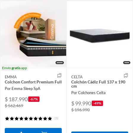
Envío
gratis
app
EMMA
CELTA
Colchon Confort Premium Full
Colchón Cádiz Full 137 x 190
cm
Por Emma Sleep SpA
Por Colchones Celta
$ 187.990
-67%
$ 99.990
-49%
$ 562.469
$ 196.990
(28)