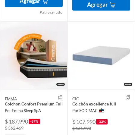
Agregar
Agregar
Patrocinado
EMMA
CIC
Colchon Confort Premium Full
Colchón excellence full
Por Emma Sleep SpA
Por SODIMAC
$ 187.990
$ 107.990
-67%
-33%
$ 562.469
$ 161.990