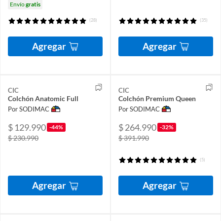
Envío
gratis
(28)
(35)
Agregar
Agregar
CIC
CIC
Colchón Anatomic Full
Colchón Premium Queen
Por SODIMAC
Por SODIMAC
$ 129.990
$ 264.990
-44%
-32%
$ 230.990
$ 391.990
(5)
Agregar
Agregar