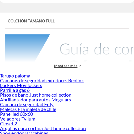
COLCHÓN TAMAÑO FULL
Mostrar más
Tarugo paloma
Camaras de seguridad exteriores Reolink
Lockers Movilockers
Parrilla a gas 6
Descansa como te mereces con nuestros
colchones full
, diseñados para brindar
Pisos de bano Just home collection
el equilibrio perfecto entre comodidad y soporte. Ideales para cualquier
Abrillantador para autos Meguiars
dormitorio, nuestros
colchones full 135x190
y
colchones tamaño full
ofrecen la
Camara de seguridad Eufy
amplitud suficiente para un descanso reparador, adaptándose a tu postura y
Maletas F la maleta de chile
Panel led 60x60
necesidades.
Veladores Tvilum
Elige entre diferentes modelos de
colchón full
que garantizan durabilidad y
Closet 2
Argollas para cortina Just home collection
confort noche tras noche. Ya sea que busques un
colchón cama full
clásico o un
Shower doors y cabinas
colchón full size
más moderno, encontrarás la opción perfecta para disfrutar de