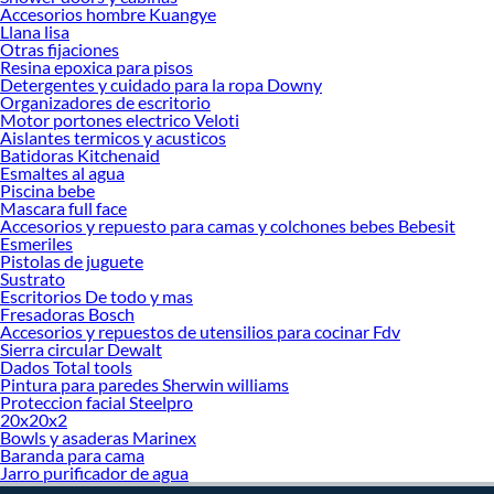
Accesorios hombre Kuangye
un sueño profundo y relajante.
Llana lisa
Otras fijaciones
Transforma tu descanso con nuestros
colchones full
, y despierta cada día
Resina epoxica para pisos
renovado, con energía y listo para enfrentar tus desafíos con comodidad y
Detergentes y cuidado para la ropa Downy
bienestar.
Organizadores de escritorio
Motor portones electrico Veloti
Aislantes termicos y acusticos
Batidoras Kitchenaid
Esmaltes al agua
Piscina bebe
Mascara full face
Accesorios y repuesto para camas y colchones bebes Bebesit
Esmeriles
Pistolas de juguete
Sustrato
Escritorios De todo y mas
Fresadoras Bosch
Accesorios y repuestos de utensilios para cocinar Fdv
Sierra circular Dewalt
Dados Total tools
Pintura para paredes Sherwin williams
Proteccion facial Steelpro
20x20x2
Bowls y asaderas Marinex
Baranda para cama
Jarro purificador de agua