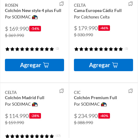
ROSEN
CELTA
Colchón New style 4 plus Full
Cama Europea Cádiz Full
Por SODIMAC
Por Colchones Celta
$ 179.990
$ 169.990
-46%
-54%
$ 330.990
$ 369.990
(2)
(1)
Agregar
Agregar
CELTA
CIC
Colchón Madrid Full
Colchón Premium Full
Por SODIMAC
Por SODIMAC
$ 114.990
$ 234.990
-28%
-40%
$ 159.990
$ 388.990
(17)