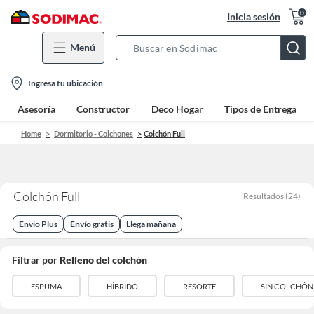
0
Inicia sesión
Menú
Search
Bar
location-
Ingresa tu ubicación
icon
Asesoría
Constructor
Deco Hogar
Tipos de Entrega
Home
Dormitorio - Colchones
Colchón Full
Colchón Full
Resultados
(
24
)
Envio Plus
Envío gratis
Llega mañana
Filtrar por
Relleno del colchón
ESPUMA
HÍBRIDO
RESORTE
SIN COLCHÓN