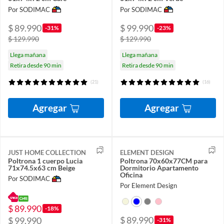
Por SODIMAC
Por SODIMAC
$ 89.990
$ 99.990
-31%
-23%
$ 129.990
$ 129.990
Llega mañana
Llega mañana
Retira desde 90 min
Retira desde 90 min
(21)
(16)
Agregar
Agregar
JUST HOME COLLECTION
ELEMENT DESIGN
Poltrona 1 cuerpo Lucia
Poltrona 70x60x77CM para
71x74.5x63 cm Beige
Dormitorio Apartamento
Oficina
Por SODIMAC
Por Element Design
$ 89.990
-18%
$ 89.990
$ 99.990
-31%