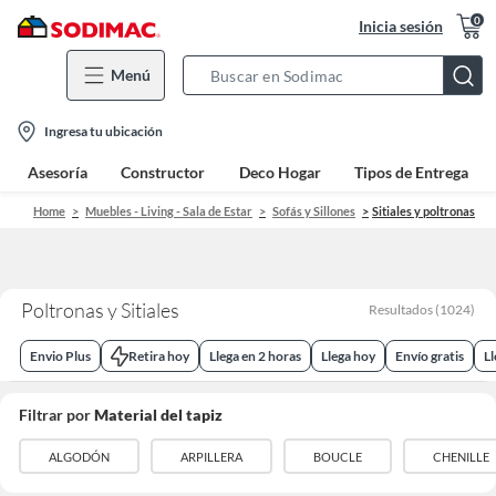
0
Inicia sesión
Menú
Search
Bar
location-
Ingresa tu ubicación
icon
Asesoría
Constructor
Deco Hogar
Tipos de Entrega
Home
Muebles - Living - Sala de Estar
Sofás y Sillones
Sitiales y poltronas
Poltronas y Sitiales
Resultados
(
1024
)
Envio Plus
Retira hoy
Llega en 2 horas
Llega hoy
Envío gratis
L
Filtrar por
Material del tapiz
ALGODÓN
ARPILLERA
BOUCLE
CHENILLE