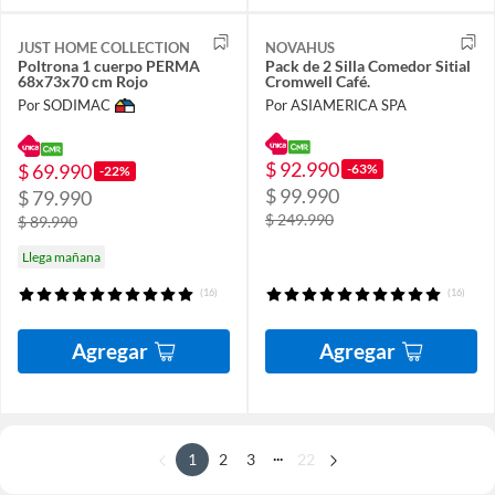
JUST HOME COLLECTION
NOVAHUS
Poltrona 1 cuerpo PERMA
Pack de 2 Silla Comedor Sitial
68x73x70 cm Rojo
Cromwell Café.
Por SODIMAC
Por ASIAMERICA SPA
$ 92.990
$ 69.990
-63%
-22%
$ 99.990
$ 79.990
$ 249.990
$ 89.990
Llega mañana
(16)
(16)
Agregar
Agregar
...
1
2
3
22