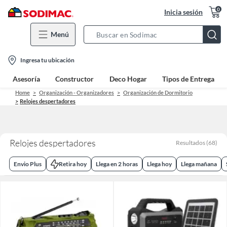
0
Inicia sesión
Menú
Search
Bar
location-
Ingresa tu ubicación
icon
Asesoría
Constructor
Deco Hogar
Tipos de Entrega
Home
Organización - Organizadores
Organización de Dormitorio
Relojes despertadores
Relojes despertadores
Resultados
(
68
)
Envio Plus
Retira hoy
Llega en 2 horas
Llega hoy
Llega mañana