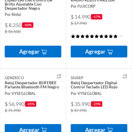
Brillo Ajustable Con
Por FUJICORP
Despertador Negro
Por Rinfal
$ 14.990
-17%
$ 17.990
$ 8.250
-50%
$ 16.500
(1)
Agregar
Agregar
GENERICO
SHARP
Reloj Despertador BUFFBEE
Reloj Despertador Digital
Parlante Bluetooth FM Negro
Control Teclado LED Rojo
Por VYSEGLOBAL
Por VYSEGLOBAL
$ 56.990
$ 35.990
-25%
-25%
$ 75.990
$ 47.990
Agregar
Agregar