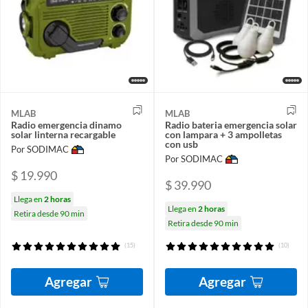
MLAB
MLAB
Radio emergencia dinamo
Radio bateria emergencia solar
solar linterna recargable
con lampara + 3 ampolletas
con usb
Por SODIMAC
Por SODIMAC
$ 19.990
$ 39.990
Llega en
2 horas
Llega en
2 horas
Retira desde 90 min
Retira desde 90 min
(15)
(10)
Agregar
Agregar