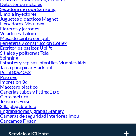
Detector de metales
Secadora de ropa Samsung
Limpia inyectores
Juguetes didacticos Magneti
Hervidores Moulinex
Floreros y jarrones
Veladores Tvilum
Mesa de centro con puff
Ferreteria y construccion Coflex
Escritorios basicos Uplift
Sitiales y poltronas Tela
Spinning
Estantes y repisas infantiles Muebles kids
Tabla para picar Black bull
Perfil 80x40x3
Piso pvc
Impresion 3d
Macetero plastico
Canerias tubos y fitting E p c
Cinta metrica
Tensores Fixser
Silla plegable Tela
Engrapadoras y grapas Stanley
Camaras de seguridad interiores Imou
Cancamos Fixser
Servicio al Cliente