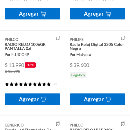
Agregar
Agregar
PHILCO
PHILIPS
RADIO RELOJ 1006GR
Radio Reloj Digital 3205 Color
PANTALLA 0.6
Negro
Por FUJICORP
Por Matyoca
$ 13.990
$ 39.600
-13%
$ 15.990
Llega hoy
(10)
Agregar
Agregar
GENERICO
PHILCO
Espejo Led Electrónico De
RADIO RELOJ PAR2106