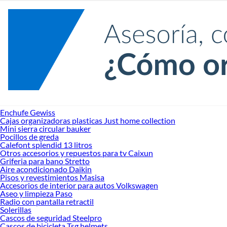
Enchufe Gewiss
Cajas organizadoras plasticas Just home collection
Mini sierra circular bauker
Pocillos de greda
Calefont splendid 13 litros
Otros accesorios y repuestos para tv Caixun
Griferia para bano Stretto
Aire acondicionado Daikin
Pisos y revestimientos Masisa
Accesorios de interior para autos Volkswagen
Aseo y limpieza Paso
Radio con pantalla retractil
Solerillas
Cascos de seguridad Steelpro
Cascos de bicicleta Tsg helmets