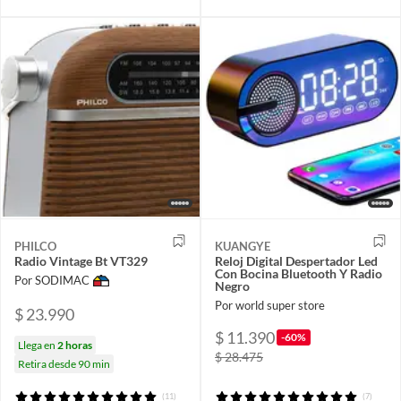
PHILCO
KUANGYE
Radio Vintage Bt VT329
Reloj Digital Despertador Led
Con Bocina Bluetooth Y Radio
Por SODIMAC
Negro
Por world super store
$ 23.990
$ 11.390
-60%
Llega en
2 horas
$ 28.475
Retira desde 90 min
(11)
(7)