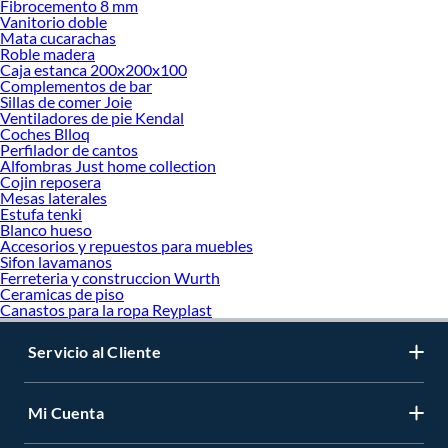
Fibrocemento 8 mm
Vanitorio doble
Mata cucarachas
Roble madera
Caja estanca 200x200x100
Complementos de bar
Sillas de comer Joie
Ventiladores de pie Kendal
Coches Blloq
Perfilador de cantos
Alfombras Just home collection
Cojin reposera
Mesas laterales
Estufa tenki
Blanco hueso
Accesorios y repuestos para muebles
Sifon lavamanos
Ferreteria y construccion Wurth
Ceramicas de piso
Canastos para la ropa Reyplast
Servicio al Cliente
Mi Cuenta