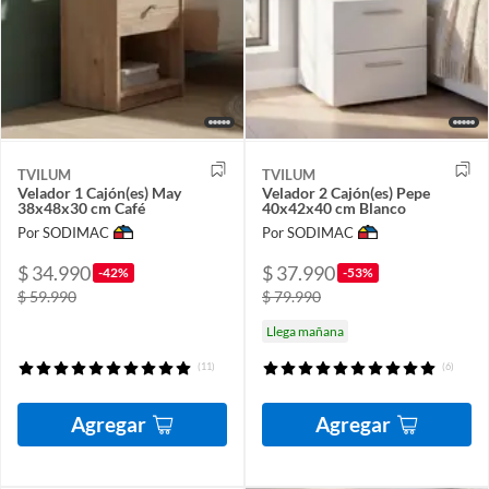
TVILUM
TVILUM
Velador 1 Cajón(es) May
Velador 2 Cajón(es) Pepe
38x48x30 cm Café
40x42x40 cm Blanco
Por SODIMAC
Por SODIMAC
$ 34.990
$ 37.990
-42%
-53%
$ 59.990
$ 79.990
Llega mañana
(11)
(6)
Agregar
Agregar