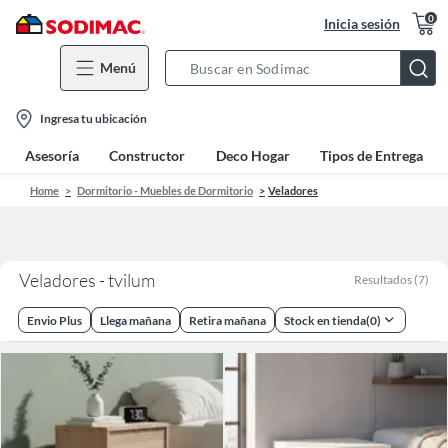
0
Inicia sesión
Menú
Search
Bar
location-
Ingresa tu ubicación
icon
Asesoría
Constructor
Deco Hogar
Tipos de Entrega
Home
Dormitorio - Muebles de Dormitorio
Veladores
Veladores - tvilum
Resultados
(
7
)
Envio Plus
Llega mañana
Retira mañana
Stock en tienda
(
0
)