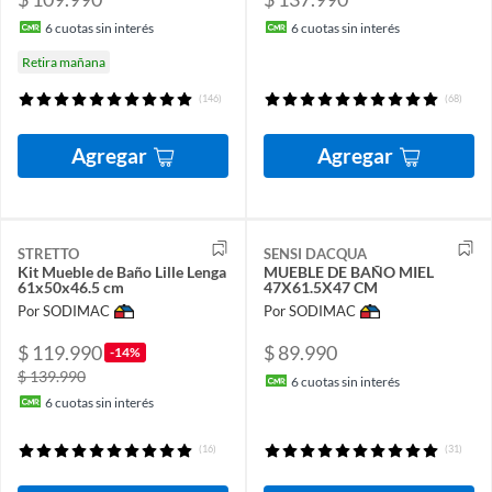
6
cuotas sin interés
6
cuotas sin interés
Retira mañana
(146)
(68)
Agregar
Agregar
STRETTO
SENSI DACQUA
Kit Mueble de Baño Lille Lenga
MUEBLE DE BAÑO MIEL
61x50x46.5 cm
47X61.5X47 CM
Por SODIMAC
Por SODIMAC
$ 119.990
$ 89.990
-14%
$ 139.990
6
cuotas sin interés
6
cuotas sin interés
(16)
(31)