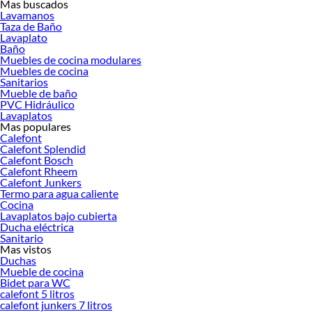
Mas buscados
Lavamanos
Taza de Baño
Lavaplato
Baño
Muebles de cocina modulares
Muebles de cocina
Sanitarios
Mueble de baño
PVC Hidráulico
Lavaplatos
Mas populares
Calefont
Calefont Splendid
¿Buscas muebles de baño en Chile? En Sodimac encontrarás más de 800
Calefont Bosch
Calefont Rheem
opciones para organizar, almacenar y transformar tu baño, con precios desde
Calefont Junkers
$10.000 hasta $500.000 y despacho a todo el país.
Termo para agua caliente
Cocina
Los
muebles de baño
son mobiliario diseñado para organizar, almacenar y
Lavaplatos bajo cubierta
complementar el espacio del baño. Incluyen vanitorios, muebles con lavamanos,
Ducha eléctrica
botiquines, estantes y organizadores que combinan funcionalidad con estilo.
Sanitario
Mas vistos
Categorías de muebles para baño
Duchas
Mueble de cocina
Encuentra el producto ideal según tus necesidades:
Bidet para WC
Vanitorios:
muebles con lavamanos integrado, disponibles en anchos de
calefont 5 litros
calefont junkers 7 litros
40 a 120 cm. Ideales como punto focal del baño.