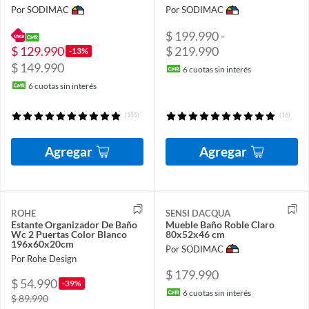
Por SODIMAC
Por SODIMAC
$ 199.990 -
$ 129.990
$ 219.990
-13%
$ 149.990
6
cuotas sin interés
6
cuotas sin interés
(155)
(16)
Agregar
Agregar
ROHE
SENSI DACQUA
Estante Organizador De Baño
Mueble Baño Roble Claro
Wc 2 Puertas Color Blanco
80x52x46 cm
196x60x20cm
Por SODIMAC
Por Rohe Design
$ 179.990
$ 54.990
-39%
6
cuotas sin interés
$ 89.990