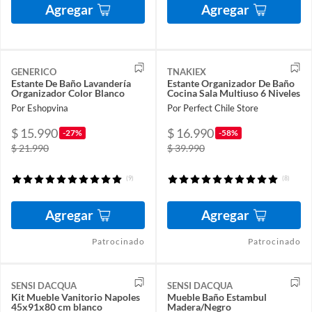
Agregar
Agregar
GENERICO
TNAKIEX
Estante De Baño Lavandería
Estante Organizador De Baño
Organizador Color Blanco
Cocina Sala Multiuso 6 Niveles
Por Eshopvina
Por Perfect Chile Store
$ 15.990
$ 16.990
-27%
-58%
$ 21.990
$ 39.990
(9)
(8)
Agregar
Agregar
Patrocinado
Patrocinado
SENSI DACQUA
SENSI DACQUA
Kit Mueble Vanitorio Napoles
Mueble Baño Estambul
45x91x80 cm blanco
Madera/Negro