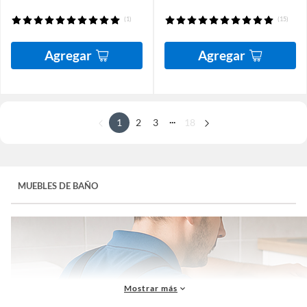
(1)
(15)
Agregar
Agregar
...
1
2
3
18
MUEBLES DE BAÑO
Mostrar más