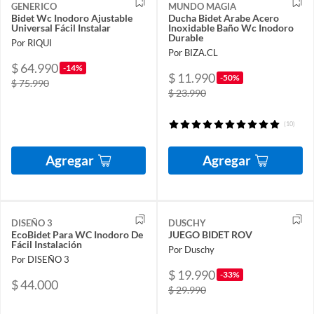
GENERICO
MUNDO MAGIA
Bidet Wc Inodoro Ajustable
Ducha Bidet Arabe Acero
Universal Fácil Instalar
Inoxidable Baño Wc Inodoro
Durable
Por RIQUI
Por BIZA.CL
$ 64.990
-14%
$ 11.990
-50%
$ 75.990
$ 23.990
(10)
Agregar
Agregar
DISEÑO 3
DUSCHY
EcoBidet Para WC Inodoro De
JUEGO BIDET ROV
Fácil Instalación
Por Duschy
Por DISEÑO 3
$ 19.990
-33%
$ 44.000
$ 29.990