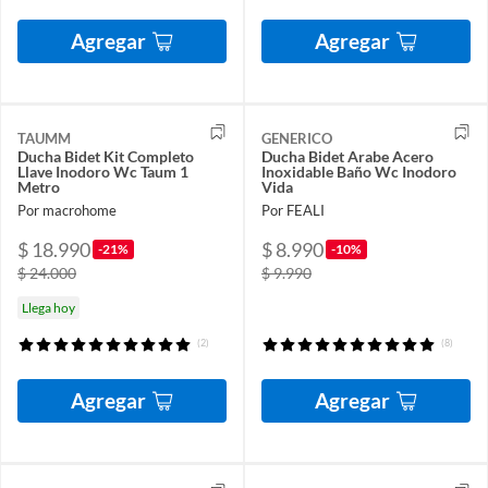
Agregar
Agregar
TAUMM
GENERICO
Ducha Bidet Kit Completo
Ducha Bidet Arabe Acero
Llave Inodoro Wc Taum 1
Inoxidable Baño Wc Inodoro
Metro
Vida
Por macrohome
Por FEALI
$ 18.990
$ 8.990
-21%
-10%
$ 24.000
$ 9.990
Llega hoy
(2)
(8)
Agregar
Agregar