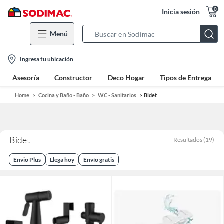
0
Inicia sesión
Menú
Search
Bar
location-
Ingresa tu ubicación
icon
Asesoría
Constructor
Deco Hogar
Tipos de Entrega
Home
Cocina y Baño - Baño
WC - Sanitarios
Bidet
Bidet
Resultados
(
19
)
Envio Plus
Llega hoy
Envío gratis