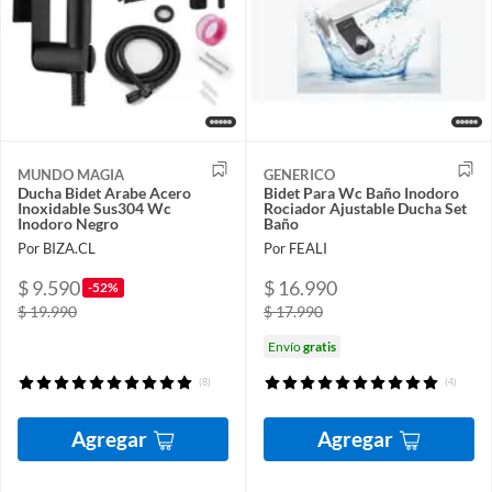
MUNDO MAGIA
GENERICO
Ducha Bidet Arabe Acero
Bidet Para Wc Baño Inodoro
Inoxidable Sus304 Wc
Rociador Ajustable Ducha Set
Inodoro Negro
Baño
Por BIZA.CL
Por FEALI
$ 9.590
$ 16.990
-52%
$ 19.990
$ 17.990
Envío
gratis
(8)
(4)
Agregar
Agregar