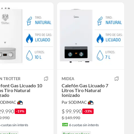
IN TROTTER
MIDEA
font Gas Licuado 10
Calefón Gas Licuado 7
os Tiro Natural
Litros Tiro Natural
izado
Ionizado
 SODIMAC
Por SODIMAC
29.990
$ 99.990
-19%
-33%
9.990
$ 149.990
6
cuotas sin interés
6
cuotas sin interés