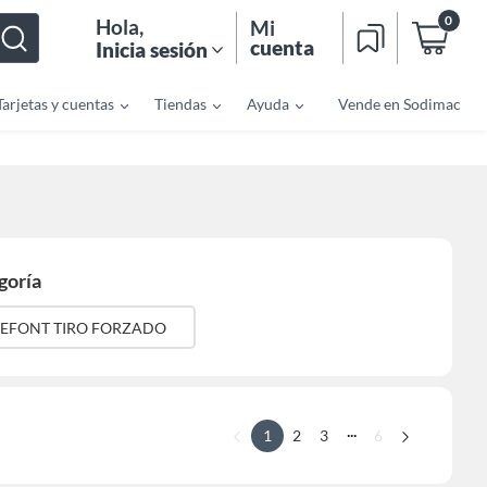
0
Hola
,
Mi
cuenta
Inicia sesión
Tarjetas y cuentas
Tiendas
Ayuda
Vende en Sodimac
goría
EFONT TIRO FORZADO
...
1
2
3
6