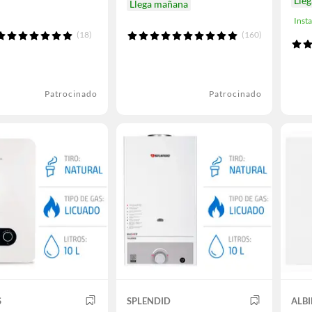
Lle
Llega mañana
Inst
(18)
(160)
Patrocinado
Patrocinado
S
SPLENDID
ALB