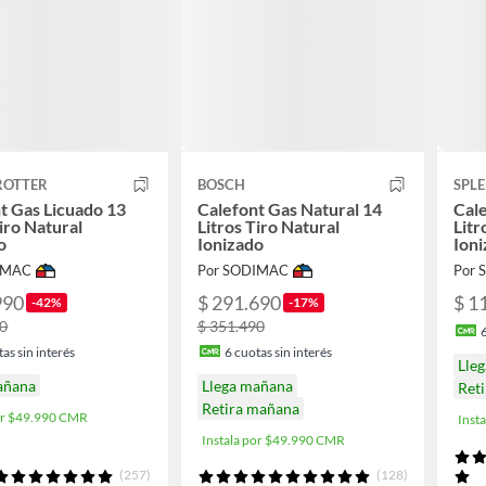
ROTTER
BOSCH
SPL
t Gas Licuado 13
Calefont Gas Natural 14
Cale
Tiro Natural
Litros Tiro Natural
Litr
o
Ionizado
Ion
IMAC
Por SODIMAC
Por
990
$ 291.690
$ 1
-42%
-17%
90
$ 351.490
as sin interés
6
cuotas sin interés
Lle
añana
Llega mañana
Ret
Retira mañana
por $49.990 CMR
Inst
Instala por $49.990 CMR
(257)
(128)