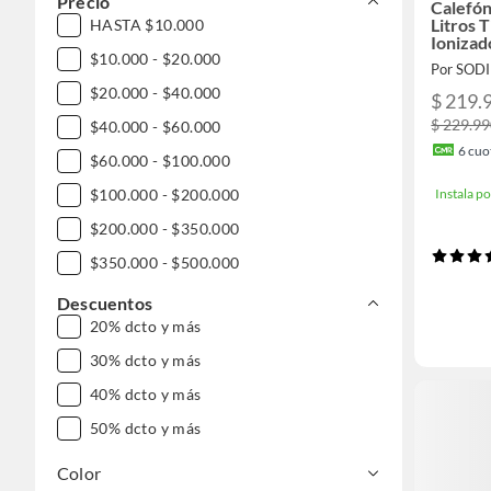
Precio
Calefón
Litros 
HASTA $10.000
Ionizad
$10.000 - $20.000
Por SOD
$20.000 - $40.000
$ 219.
$ 229.9
$40.000 - $60.000
6
cuot
$60.000 - $100.000
$100.000 - $200.000
Instala 
$200.000 - $350.000
$350.000 - $500.000
$500.000 - $1.000.000
Descuentos
20% dcto y más
DESDE $1.000.000
30% dcto y más
40% dcto y más
50% dcto y más
Color