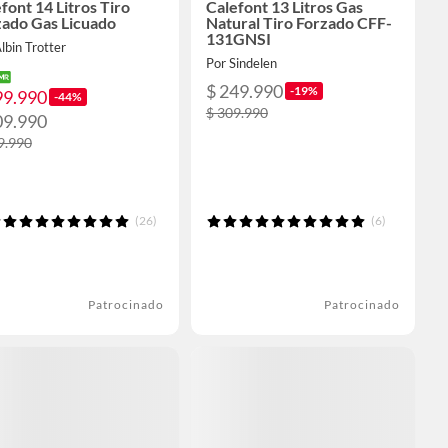
font 14 Litros Tiro
Calefont 13 Litros Gas
zado Gas Licuado
Natural Tiro Forzado CFF-
131GNSI
lbin Trotter
Por Sindelen
$ 249.990
-19%
99.990
-44%
$ 309.990
09.990
9.990
(26)
(6)
Patrocinado
Patrocinado