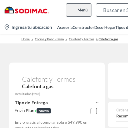
Menú
location-
Ingresa tu ubicación
Asesoría
Constructor
Deco Hogar
Tipos 
icon
Home
Cocina y Baño - Baño
Calefont y Termos
Calefont a gas
Calefont y Termos
Calefont a gas
Resultados
(
253
)
Tipo de Entrega
Ordena
Nuevo
Recom
Envío gratis al comprar sobre $49.990 en
productos seleccionados.