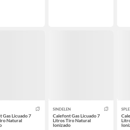
SINDELEN
SPL
t Gas Licuado 7
Calefont Gas Licuado 7
Cale
Tiro Natural
Litros Tiro Natural
Litr
o
Ionizado
Ion