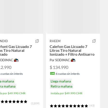
ENDID
RHEEM
font Gas Licuado 7
Calefon Gas Licuado 7
os Tiro Natural
Litros Tiro Natural
izado
Ionizado + Filtro Antisarro
 SODIMAC
Por SODIMAC
12.990
$ 134.990
6
cuotas sin interés
6
cuotas sin interés
ga mañana
Llega mañana
ira mañana
Retira mañana
ala por $49.990 CMR
Instala por $49.990 CMR
(1209)
(43)