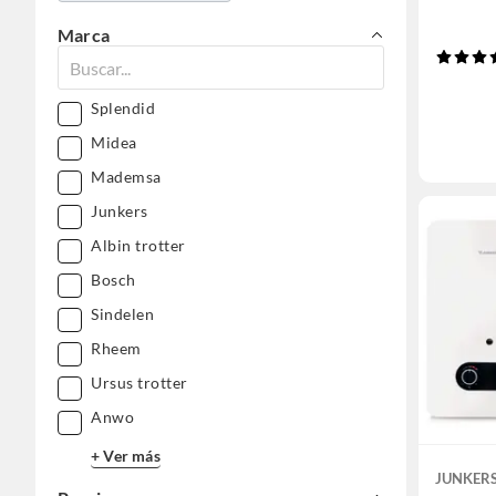
Marca
Splendid
Midea
Mademsa
Junkers
Albin trotter
Bosch
Sindelen
Rheem
Ursus trotter
Anwo
+ Ver más
JUNKER