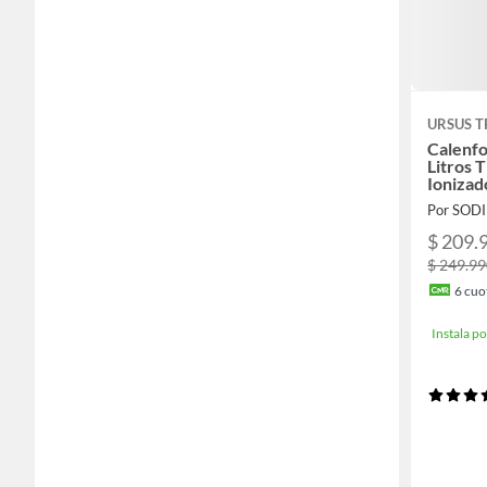
URSUS 
Calenfo
Litros 
Ionizad
Por SOD
$ 209.
$ 249.9
6
cuot
Instala 