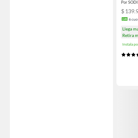
Por SOD
$ 139.
6
cuot
Llega m
Retira 
Instala 