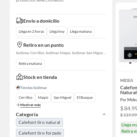
Envío a domicilio
Llega en 2 horas
Llega hoy
Llega mañana
Retiro en un punto
Sodimac Cerrillos, Sodimac Maipú, Sodimac San Miguel, Sodimac El Bosque, Sodimac San Bernardo, Constructor Cantagallo, Sodimac Talagante, Sodimac San Fernando
Retira mañana
Stock en tienda
MIDEA
Calefon
Tiendas Sodimac
Natural
Cerrillos
Maipú
San Miguel
El Bosque
Por Mide
Mostrar más
$ 84.9
Categoría
$ 119.9
Calefont tiro natural
Llega m
Retira 
Calefont tiro forzado