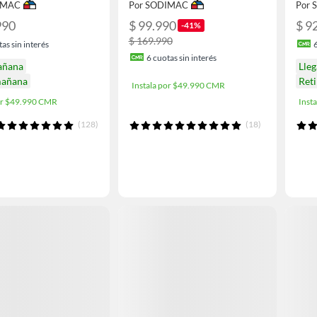
IMAC
Por SODIMAC
Por
990
$ 99.990
$ 9
-41%
$ 169.990
as sin interés
6
cuotas sin interés
añana
Lle
mañana
Ret
Instala por $49.990 CMR
por $49.990 CMR
Inst
(128)
(18)