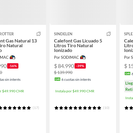
TROTTER
SINDELEN
SPL
nt Gas Natural 13
Calefont Gas Licuado 5
Cale
Tiro Natural
Litros Tiro Natural
Litr
o
Ionizado
Ion
IMAC
Por SODIMAC
Por
990
$ 84.990
$ 1
-16%
-39%
90
$ 139.990
as sin interés
6
cuotas sin interés
Lle
Ret
por $49.990 CMR
Instala por $49.990 CMR
Inst
(17)
(10)