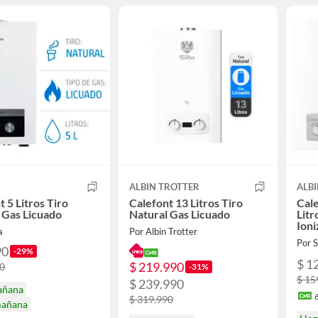
ALBIN TROTTER
ALB
t 5 Litros Tiro
Calefont 13 Litros Tiro
Cale
 Gas Licuado
Natural Gas Licuado
Litr
Ion
a
Por Albin Trotter
Por
90
-29%
$ 1
$ 219.990
90
-31%
$ 15
$ 239.990
añana
$ 319.990
mañana