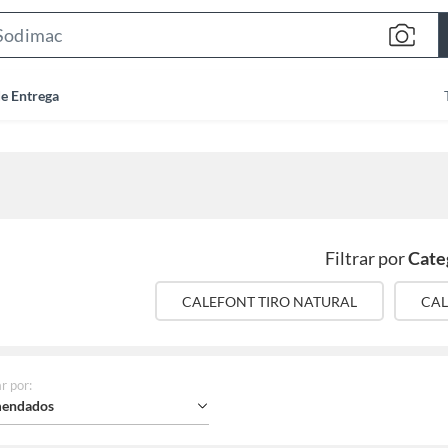
Search
Bar
de Entrega
Filtrar por
Cate
CALEFONT TIRO NATURAL
CAL
r por
:
endados