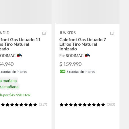
ENDID
JUNKERS
font Gas Licuado 11
Calefont Gas Licuado 7
os Tiro Natural
Litros Tiro Natural
izado
Ionizado
 SODIMAC
Por SODIMAC
54.940
$ 159.990
6
cuotas sin interés
6
cuotas sin interés
ga mañana
ira mañana
ala por $49.990 CMR
(317)
(585)