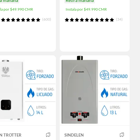
ga mañana
Retira mañana
ala por $49.990 CMR
Instala por $49.990 CMR
(600)
(34)
IN TROTTER
SINDELEN