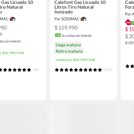
 Gas Licuado 10
Calefont Gas Licuado 10
Cale
Tiro Natural
Litros Tiro Natural
For
o
Ionizado
Por A
IMAC
Por SODIMAC
990
$ 159.990
$ 1
90
$ 2
6
cuotas sin interés
as sin interés
$ 35
Llega mañana
Retira mañana
por $49.990 CMR
Instala por $49.990 CMR
(30)
(574)