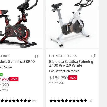
SERIES
ULTIMATE FITNESS
cleta Spinning SBR40
Bicicleta Estática Spinning
Z430 Pro 2.0 White
en Series
Por Better Commerce
$ 189.990
-62%
9.990
-65%
$ 499.990
9.990
9.990
(99)
(6)