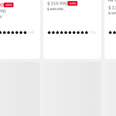
Por 
$ 159.990
-64%
90
-60%
$ 1
$ 449.990
990
$ 19
90
(65)
(72)