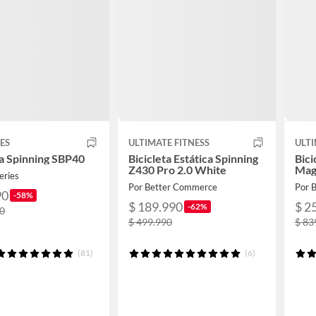
IES
ULTIMATE FITNESS
ULTI
ta Spinning SBP40
Bicicleta Estática Spinning
Bici
Z430 Pro 2.0 White
Magn
eries
Por Better Commerce
Por 
90
-58%
$ 189.990
$ 2
-62%
90
$ 499.990
$ 83
(81)
(6)