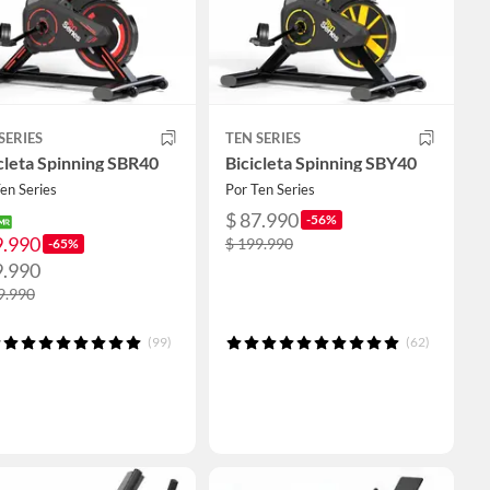
SERIES
TEN SERIES
cleta Spinning SBR40
Bicicleta Spinning SBY40
en Series
Por Ten Series
$ 87.990
-56%
9.990
$ 199.990
-65%
9.990
9.990
(99)
(62)