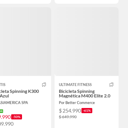
TIS
ULTIMATE FITNESS
cleta Spinning K300
Bicicleta Spinning
 Azul
Magnética M400 Elite 2.0
ASIAMERICA SPA
Por Better Commerce
$ 254.990
-61%
9.990
$ 649.990
-50%
09.990