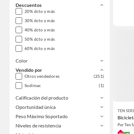
DESDE $1.000.000
Descuentos
20% dcto y más
30% dcto y más
40% dcto y más
50% dcto y más
60% dcto y más
Color
Vendido por
Otros vendedores
(251)
Sodimac
(1)
Calificación del producto
Oportunidad única
TEN SER
Peso Máximo Soportado
Bicicle
Por Ten S
Niveles de resistencia