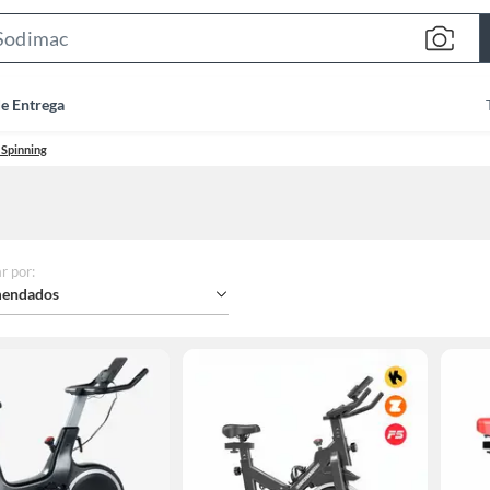
Search
Bar
de Entrega
 Spinning
r por
:
endados