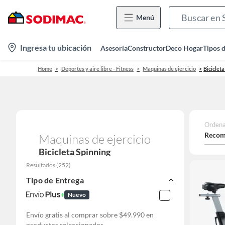
Menú
location-
Ingresa tu ubicación
Asesoría
Constructor
Deco Hogar
Tipos 
icon
Home
Deportes y aire libre - Fitness
Maquinas de ejercicio
Bicicleta
Ordena
Recom
Maquinas de ejercicio
Bicicleta Spinning
Resultados
(
252
)
Tipo de Entrega
Nuevo
Envío gratis al comprar sobre $49.990 en
productos seleccionados.