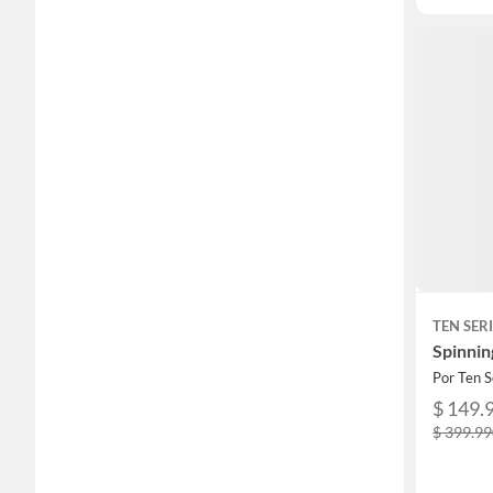
TEN SER
Spinni
Por Ten S
$ 149.
$ 399.9