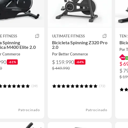
E FITNESS
ULTIMATE FITNESS
TEN 
ta Spinning
Bicicleta Spinning Z320 Pro
Bici
ca M400 Elite 2.0
2.0
Por T
er Commerce
Por Better Commerce
990
$ 159.990
-61%
-64%
$ 6
90
$ 449.990
$ 7
$ 19
(39)
(72)
Patrocinado
Patrocinado