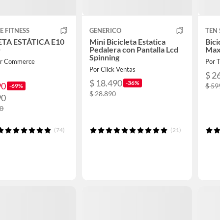
E FITNESS
GENERICO
TEN 
ETA ESTÁTICA E10
Mini Bicicleta Estatica
Bici
O
Pedalera con Pantalla Lcd
Ma
Spinning
er Commerce
Por T
Por Click Ventas
$ 2
$ 18.490
-36%
90
$ 59
-69%
$ 28.890
90
90
(74)
(21)