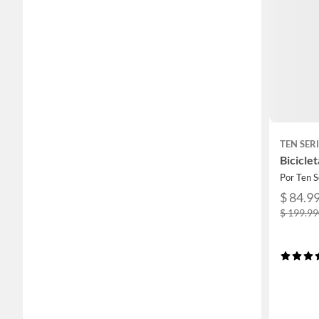
TEN SER
Bicicle
Por Ten S
$ 84.9
$ 199.9