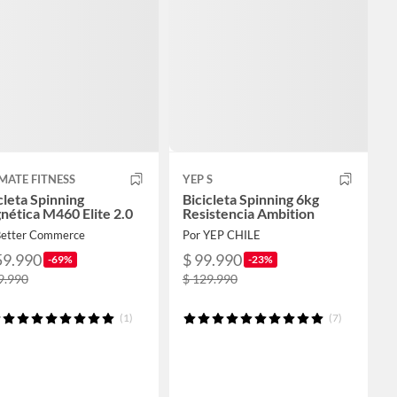
MATE FITNESS
YEP S
cleta Spinning
Bicicleta Spinning 6kg
ética M460 Elite 2.0
Resistencia Ambition
Better Commerce
Por YEP CHILE
59.990
$ 99.990
-69%
-23%
9.990
$ 129.990
(1)
(7)