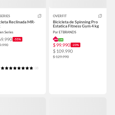
SERIES
OVERFIT
cleta Reclinada MR-
Bicicleta de Spinning Pro
x
Estatica Fitness Gym 4 kg
en Series
Por ETBRANDS
69.990
-55%
$ 99.990
9.990
-23%
$ 109.990
$ 129.990
(2)