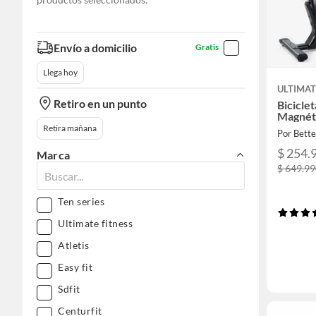
Envío a domicilio
Gratis
Llega hoy
ULTIMAT
Retiro en un punto
Bicicle
Magnéti
Retira mañana
Por Bett
$ 254.
Marca
$ 649.9
Ten series
Ultimate fitness
Atletis
Easy fit
Sdfit
Centurfit