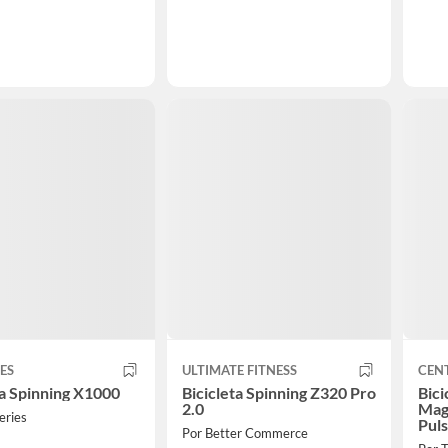
IES
ULTIMATE FITNESS
CEN
ta Spinning X1000
Bicicleta Spinning Z320 Pro
Bici
2.0
Magn
eries
Puls
Por Better Commerce
Neg