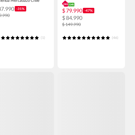
Tienda Mercadazo Chile
37.990
-31%
$ 79.990
-47%
9.990
$ 84.990
$ 149.990
(1)
(46)