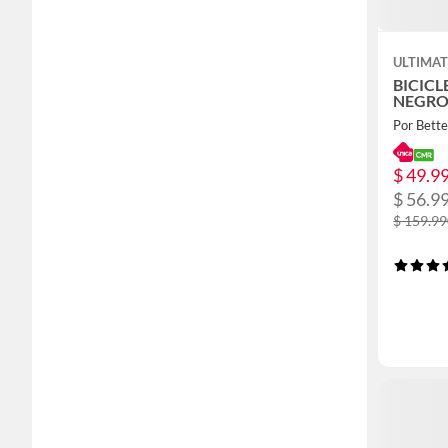
ULTIMAT
BICICL
NEGR
Por Bett
$ 49.9
$ 56.9
$ 159.9