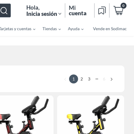
0
Hola
,
Mi
cuenta
Inicia sesión
Tarjetas y cuentas
Tiendas
Ayuda
Vende en Sodimac
...
1
2
3
6