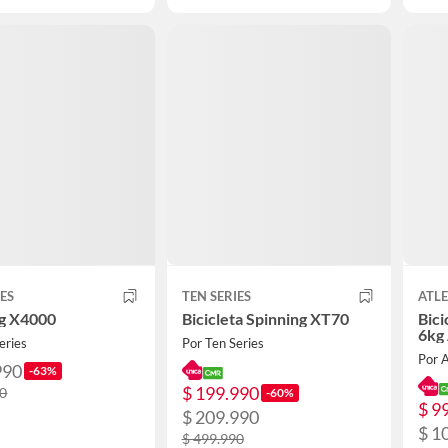
IES
TEN SERIES
ATLE
ng X4000
Bicicleta Spinning XT70
Bici
6kg
eries
Por Ten Series
Por 
990
-63%
$ 199.990
90
-60%
$ 9
$ 209.990
$ 1
$ 499.990