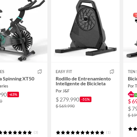
IES
EASY FIT
TEN 
ta Spinning XT50
Rodillo de Entrenamiento
Bici
Inteligente de Bicicleta
eries
Por T
Por J&F
990
-63%
$ 279.990
-51%
$ 6
90
$ 569.990
$ 7
$ 19
(3)
(1)