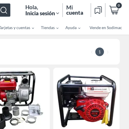
0
Hola
,
Mi
cuenta
Inicia sesión
Tarjetas y cuentas
Tiendas
Ayuda
Vende en Sodimac
1