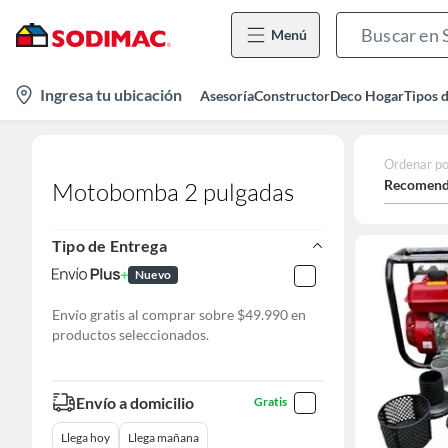
Menú
location-
Ingresa tu ubicación
Asesoría
Constructor
Deco Hogar
Tipos 
icon
Ordenar po
Recomend
Motobomba 2 pulgadas
Tipo de Entrega
Nuevo
Envío gratis al comprar sobre $49.990 en
productos seleccionados.
Envío a domicilio
Gratis
Llega hoy
Llega mañana