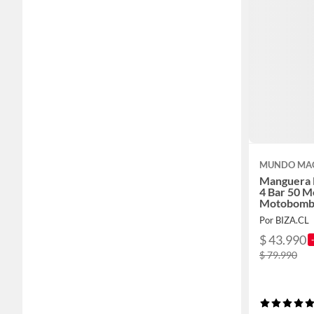
MUNDO MA
Manguera P
4 Bar 50 M
Motobomb
Por BIZA.CL
$ 43.990
$ 79.990