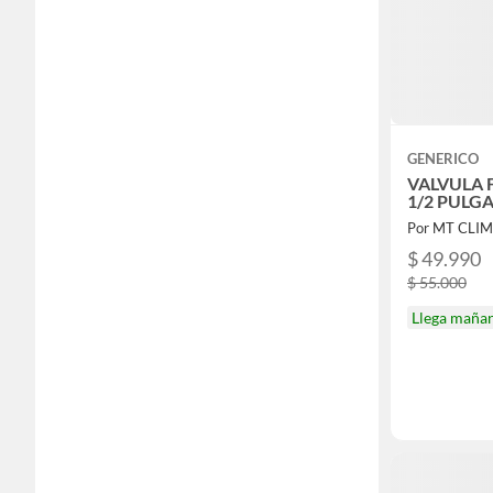
GENERICO
VALVULA F
1/2 PULG
Por MT CLI
$ 49.990
$ 55.000
Llega maña