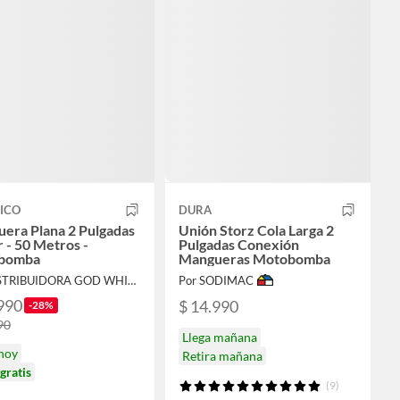
ICO
DURA
era Plana 2 Pulgadas
Unión Storz Cola Larga 2
r - 50 Metros -
Pulgadas Conexión
bomba
Mangueras Motobomba
Por DISTRIBUIDORA GOD WHIT US
Por SODIMAC
990
$ 14.990
-28%
90
Llega mañana
 hoy
Retira mañana
gratis
(9)