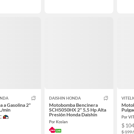
ONDA
DAISHIN HONDA
VITELI
 a Gasolina 2"
Motobomba Bencinera
Moto
L/min
SCH5050HX 2" 5,5 Hp Alta
Pulga
Presión Honda Daishin
C
Por VI
Por Koslan
$ 10
$ 199.