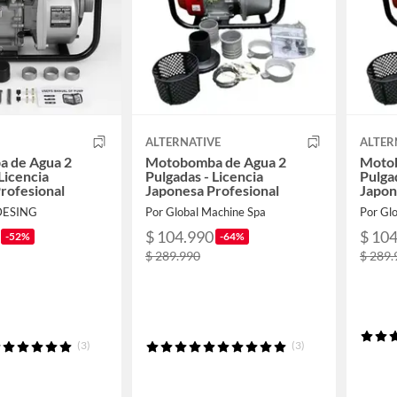
ALTERNATIVE
ALTER
 de Agua 2
Motobomba de Agua 2
Motob
Licencia
Pulgadas - Licencia
Pulgad
rofesional
Japonesa Profesional
Japon
DESING
Por Global Machine Spa
Por Gl
$ 104.990
$ 10
-52%
-64%
$ 289.990
$ 289.
(3)
(3)