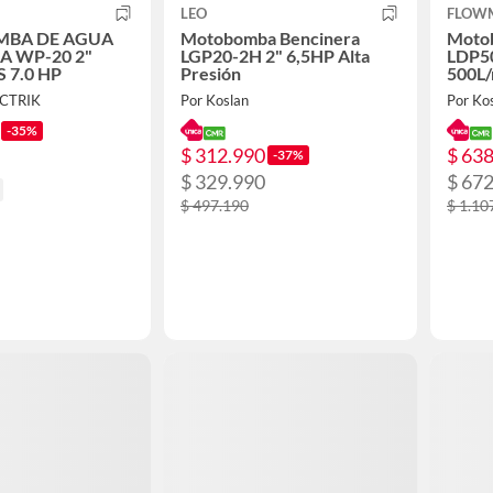
LEO
FLOW
BA DE AGUA
Motobomba Bencinera
Moto
A WP-20 2"
LGP20-2H 2" 6,5HP Alta
LDP50
 7.0 HP
Presión
500L/
ECTRIK
Por Koslan
Por Ko
-35%
$ 312.990
$ 63
-37%
$ 329.990
$ 67
$ 497.190
$ 1.10