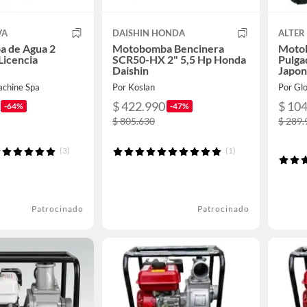
VA
DAISHIN HONDA
ALTER
 de Agua 2
Motobomba Bencinera
Motob
Licencia
SCR50-HX 2" 5,5 Hp Honda
Pulgad
Daishin
Japon
achine Spa
Por Koslan
Por Gl
$ 422.990
$ 10
-64%
-47%
$ 805.630
$ 289.
(3)
(1)
Patrocinado
Patrocinado