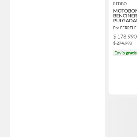
REDBO
MOTOBOM
BENCINER
PULGADAS
Por FERREL
$ 178.990
$ 274.990
Envío
gratis