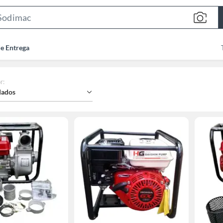
Search
Bar
de Entrega
r
:
ados