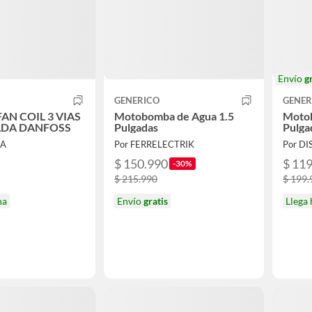
Envío
g
GENERICO
GENER
AN COIL 3 VIAS
Motobomba de Agua 1.5
Moto
ADA DANFOSS
Pulgadas
Pulga
MA
Por FERRELECTRIK
$ 150.990
$ 11
-30%
$ 215.990
$ 199.
na
Envío
gratis
Llega