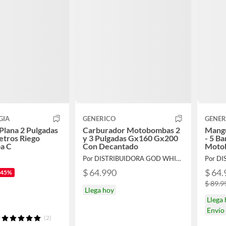
GIA
GENERICO
GENER
lana 2 Pulgadas
Carburador Motobombas 2
Mangu
etros Riego
y 3 Pulgadas Gx160 Gx200
- 5 Ba
a C
Con Decantado
Moto
Por DISTRIBUIDORA GOD WHIT US
$ 64.990
$ 64.
-45%
$ 89.9
Llega hoy
Llega
Envío
(2)