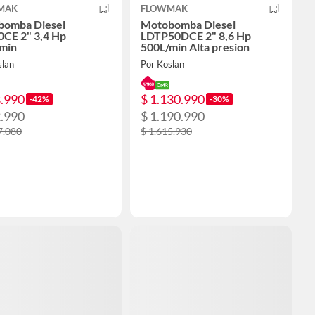
MAK
FLOWMAK
bomba Diesel
Motobomba Diesel
CE 2" 3,4 Hp
LDTP50DCE 2" 8,6 Hp
min
500L/min Alta presion
slan
Por Koslan
8.990
$ 1.130.990
-42%
-30%
2.990
$ 1.190.990
7.080
$ 1.615.930