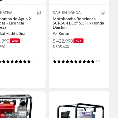
 NATIVA
DAISHIN HONDA
omba de Agua 2
Motobomba Bencinera
as - Licencia
SCR50-HX 2" 5,5 Hp Honda
esa
Daishin
obal Machine Spa
Por Koslan
4.990
$ 422.990
-64%
-47%
990
$ 805.630
(3)
(1)