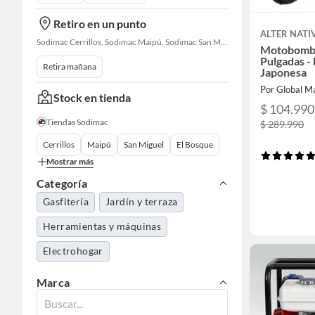
Retiro en un punto
ALTER NATI
Sodimac Cerrillos, Sodimac Maipú, Sodimac San Miguel, Sodimac El Bosque, Sodimac San Bernardo, Constructor Cantagallo, Sodimac Talagante, Sodimac San Fernando
Motobomba
Pulgadas - 
Retira mañana
Japonesa
Por Global M
Stock en tienda
$ 104.990
Tiendas Sodimac
$ 289.990
Cerrillos
Maipú
San Miguel
El Bosque
Mostrar más
Categoría
Gasfitería
Jardín y terraza
Herramientas y máquinas
Electrohogar
Marca