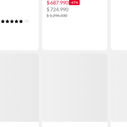
$ 687.990
-47%
$ 724.990
$ 1.296.330
(1)