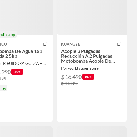
ratis
app
ICO
KUANGYE
bomba De Agua 1x1
Acople 3 Pulgadas
da 2 5hp
Reducción A 2 Pulgadas
Motobomba Acople De
Por DISTRIBUIDORA GOD WHIT US
Tuberia 3 A 2
Por world super store
9.990
-40%
$ 16.490
-60%
999
$ 41.225
 hoy