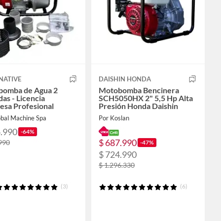
NATIVE
DAISHIN HONDA
omba de Agua 2
Motobomba Bencinera
as - Licencia
SCH5050HX 2" 5,5 Hp Alta
esa Profesional
Presión Honda Daishin
obal Machine Spa
Por Koslan
4.990
-64%
$ 687.990
990
-47%
$ 724.990
$ 1.296.330
(3)
(6)