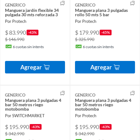
GENERICO
GENERICO
Manguera jardín flexible 34
Manguera plana 3 pulgadas
pulgada 30 mts reforzada 3
rollo 50 mts 5 bar
Por Protech
Por Protech
$ 83.990
$ 179.990
-43%
-45%
$ 146.990
$ 325.990
6
cuotas sin interés
6
cuotas sin interés
Agregar
Agregar
GENERICO
GENERICO
Manguera plana 3 pulgadas 4
Manguera plana 3 pulgadas 4
bar 50 metros riego
bar 50 metros riego
motobomba
motobomba
Por SWITCHMARKET
Por Protech
$ 195.990
$ 195.990
-43%
-43%
$ 342.990
$ 342.990