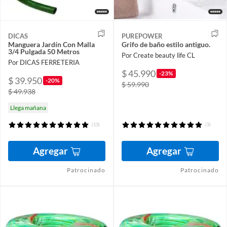
DICAS
PUREPOWER
Manguera Jardín Con Malla
Grifo de baño estilo antiguo.
3/4 Pulgada 50 Metros
Por Create beauty life CL
Por DICAS FERRETERIA
$ 45.990
-23%
$ 39.950
-20%
$ 59.990
$ 49.938
Llega mañana
(13)
(3)
Agregar
Agregar
Patrocinado
Patrocinado