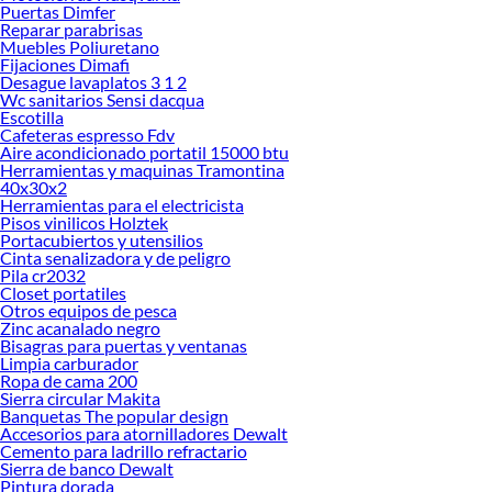
Puertas Dimfer
Reparar parabrisas
Muebles Poliuretano
Fijaciones Dimafi
Desague lavaplatos 3 1 2
Wc sanitarios Sensi dacqua
Escotilla
Cafeteras espresso Fdv
Aire acondicionado portatil 15000 btu
Herramientas y maquinas Tramontina
40x30x2
Herramientas para el electricista
Pisos vinilicos Holztek
Portacubiertos y utensilios
Cinta senalizadora y de peligro
Pila cr2032
Closet portatiles
Otros equipos de pesca
Zinc acanalado negro
Bisagras para puertas y ventanas
Limpia carburador
Ropa de cama 200
Sierra circular Makita
Banquetas The popular design
Accesorios para atornilladores Dewalt
Cemento para ladrillo refractario
Sierra de banco Dewalt
Pintura dorada