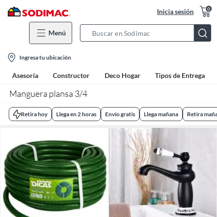
0
Inicia sesión
Menú
Search
Bar
location-
Ingresa tu ubicación
icon
Asesoría
Constructor
Deco Hogar
Tipos de Entrega
Manguera plansa 3/4
Retira hoy
Llega en 2 horas
Envío gratis
Llega mañana
Retira mañ