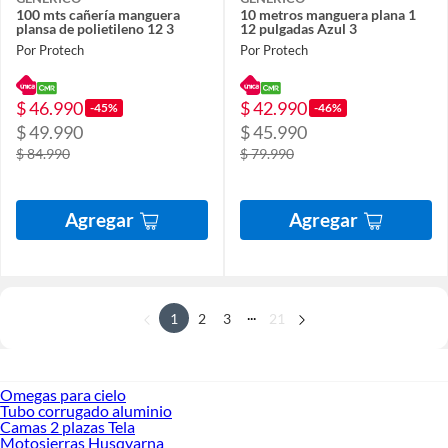
100 mts cañería manguera
10 metros manguera plana 1
plansa de polietileno 12 3
12 pulgadas Azul 3
Por Protech
Por Protech
$ 46.990
$ 42.990
-45%
-46%
$ 49.990
$ 45.990
$ 84.990
$ 79.990
Agregar
Agregar
...
1
2
3
21
Omegas para cielo
Tubo corrugado aluminio
Camas 2 plazas Tela
Motosierras Husqvarna