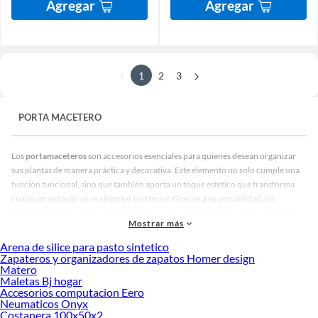
Agregar
Agregar
1
2
3
PORTA MACETERO
Los
portamaceteros
son accesorios esenciales para quienes desean organizar
sus plantas de manera práctica y decorativa. Este elemento no solo cumple una
función funcional, sino que también aporta un toque estético que transforma
cualquier espacio, ya sea interior o exterior. Gracias a su versatilidad, los
portamaceteros
se han convertido en una solución ideal para crear ambientes
Mostrar más
armoniosos, destacando la belleza natural de las plantas y facilitando su
cuidado.
Arena de silice para pasto sintetico
Zapateros y organizadores de zapatos Homer design
Porta macetero:
Matero
Maletas Bj hogar
Una de las principales ventajas de los
portamaceteros
es que permiten elevar las
Accesorios computacion Eero
macetas, evitando que queden directamente sobre el suelo. Esto no solo mejora
Neumaticos Onyx
la presentación, sino que también protege las superficies de la humedad y facilita
Costanera 100x50x2