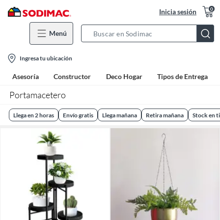
0
Inicia sesión
Menú
Search
Bar
location-
Ingresa tu ubicación
icon
Asesoría
Constructor
Deco Hogar
Tipos de Entrega
Portamacetero
Llega en 2 horas
Envío gratis
Llega mañana
Retira mañana
Stock en t