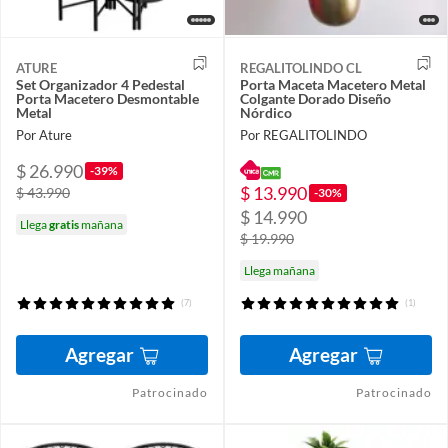
ATURE
REGALITOLINDO CL
Set Organizador 4 Pedestal
Porta Maceta Macetero Metal
Porta Macetero Desmontable
Colgante Dorado Diseño
Metal
Nórdico
Por Ature
Por REGALITOLINDO
$ 26.990
-39%
$ 13.990
$ 43.990
-30%
$ 14.990
Llega
gratis
mañana
$ 19.990
Llega mañana
(7)
(1)
Agregar
Agregar
Patrocinado
Patrocinado