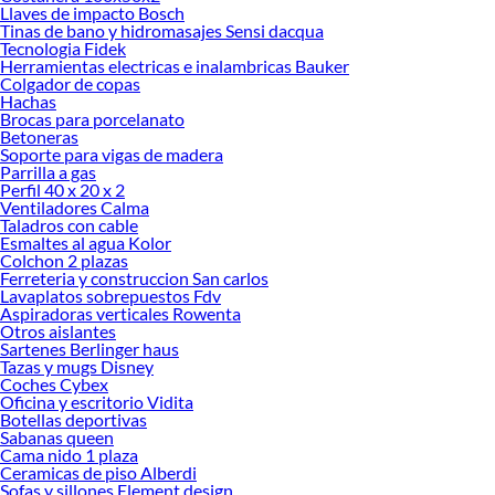
la limpieza del área. Además, al mantener las macetas en altura, se favorece la
Llaves de impacto Bosch
Tinas de bano y hidromasajes Sensi dacqua
circulación del aire alrededor de las plantas, contribuyendo a su desarrollo
Tecnologia Fidek
saludable. Esta característica es especialmente útil en espacios reducidos, donde
Herramientas electricas e inalambricas Bauker
cada detalle cuenta para optimizar la decoración.
Colgador de copas
Hachas
En cuanto a materiales, los
portamaceteros
están disponibles en una amplia
Brocas para porcelanato
variedad de opciones que se adaptan a diferentes estilos. Los modelos metálicos
Betoneras
son ideales para ambientes modernos e industriales, ofreciendo resistencia y
Soporte para vigas de madera
Parrilla a gas
durabilidad. Por otro lado, los portamaceteros de madera aportan calidez y un
Perfil 40 x 20 x 2
toque natural, perfectos para espacios rústicos o escandinavos. También existen
Ventiladores Calma
alternativas en plástico y fibras sintéticas, que destacan por su ligereza y
Taladros con cable
facilidad de mantenimiento, siendo una opción práctica para interiores y
Esmaltes al agua Kolor
Colchon 2 plazas
exteriores.
Ferreteria y construccion San carlos
El diseño es otro aspecto clave en los
portamaceteros
. Se pueden encontrar
Lavaplatos sobrepuestos Fdv
Aspiradoras verticales Rowenta
modelos simples y minimalistas, así como estructuras más elaboradas que
Otros aislantes
permiten colocar varias macetas en diferentes niveles. Esta característica es ideal
Sartenes Berlinger haus
para quienes desean crear jardines verticales o composiciones dinámicas que
Tazas y mugs Disney
aprovechen el espacio de manera eficiente. Además, algunos portamaceteros
Coches Cybex
Oficina y escritorio Vidita
incluyen ruedas para facilitar el desplazamiento, lo que resulta muy útil en
Botellas deportivas
ambientes donde se busca reorganizar la decoración con frecuencia.
Sabanas queen
Cama nido 1 plaza
La funcionalidad también se refleja en la variedad de tamaños y formas
Ceramicas de piso Alberdi
disponibles. Desde soportes individuales para una sola maceta hasta estructuras
Sofas y sillones Element design