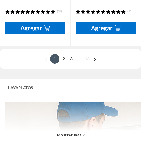
(38)
(11)
Agregar
Agregar
...
1
2
3
13
LAVAPLATOS
Mostrar más