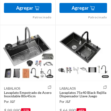
Agregar
Agregar
Patrocinado
Patrocinado
LABALAOS
LABALAOS
Lavaplato Empotrado de Acero
Lavaplatos 75x40 Black Rejilla
Inoxidable 80x45cm
Dispensador Llave Juego
Por J&F
Por J&F
$ 99.990
$ 66.990
-52%
-48%