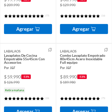
$ 209.990
$ 129.990
(77)
(16)
Agregar
Agregar
LABALAOS
LABALAOS
Lavaplatos De Cocina
Combo Lavaplato Empotrado
Empotrable 55x45cm Con
80x45cm Acero Inoxidable
Accesorios
Full equipo
Por J&F
Por J&F
$ 59.990
$ 89.990
-53%
-53%
$ 126.990
$ 189.980
Retira mañana
(26)
(75)
Agregar
Agregar