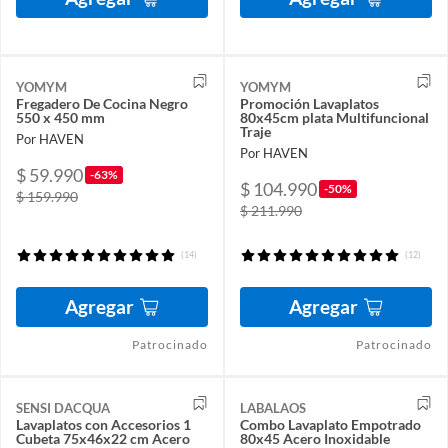
YOMYM
YOMYM
Fregadero De Cocina Negro
Promoción Lavaplatos
550 x 450 mm
80x45cm plata Multifuncional
Traje
Por HAVEN
Por HAVEN
$ 59.990
-63%
$ 104.990
-50%
$ 159.990
$ 211.990
(14)
(12)
Agregar
Agregar
Patrocinado
Patrocinado
SENSI DACQUA
LABALAOS
Lavaplatos con Accesorios 1
Combo Lavaplato Empotrado
Cubeta 75x46x22 cm Acero
80x45 Acero Inoxidable