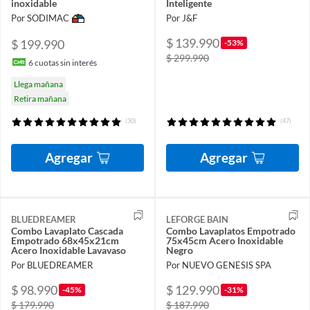
inoxidable
Inteligente
Por SODIMAC
Por J&F
$ 139.990
$ 199.990
-53%
$ 299.990
6
cuotas sin interés
Llega mañana
Retira mañana
(30)
(47)
Agregar
Agregar
BLUEDREAMER
LEFORGE BAIN
Combo Lavaplato Cascada
Combo Lavaplatos Empotrado
Empotrado 68x45x21cm
75x45cm Acero Inoxidable
Acero Inoxidable Lavavaso
Negro
Por BLUEDREAMER
Por NUEVO GENESIS SPA
$ 98.990
$ 129.990
-45%
-31%
$ 179.990
$ 187.990