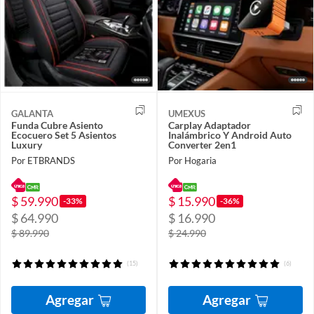
GALANTA
UMEXUS
Funda Cubre Asiento
Carplay Adaptador
Ecocuero Set 5 Asientos
Inalámbrico Y Android Auto
Luxury
Converter 2en1
Por ETBRANDS
Por Hogaria
$ 59.990
$ 15.990
-33%
-36%
$ 64.990
$ 16.990
$ 89.990
$ 24.990
(15)
(6)
Agregar
Agregar