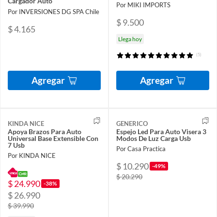
Cargador Auto
Por MIKI IMPORTS
Por INVERSIONES DG SPA Chile
$ 9.500
$ 4.165
Llega hoy
(5)
Agregar
Agregar
KINDA NICE
GENERICO
Apoya Brazos Para Auto
Espejo Led Para Auto Visera 3
Universal Base Extensible Con
Modos De Luz Carga Usb
7 Usb
Por Casa Practica
Por KINDA NICE
$ 10.290
-49%
$ 20.290
$ 24.990
-38%
$ 26.990
$ 39.990