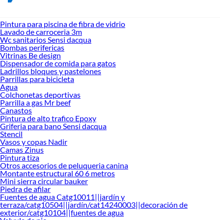
Pintura para piscina de fibra de vidrio
Lavado de carroceria 3m
Wc sanitarios Sensi dacqua
Bombas perifericas
Vitrinas Be design
Dispensador de comida para gatos
Ladrillos bloques y pastelones
Parrillas para bicicleta
Agua
Colchonetas deportivas
Parrilla a gas Mr beef
Canastos
Pintura de alto trafico Epoxy
Griferia para bano Sensi dacqua
Stencil
Vasos y copas Nadir
Camas Zinus
Pintura tiza
Otros accesorios de peluqueria canina
Montante estructural 60 6 metros
Mini sierra circular bauker
Piedra de afilar
Fuentes de agua Catg10011||jardín y
terraza/catg10504||jardín/cat14240003||decoración de
exterior/catg10104||fuentes de agua