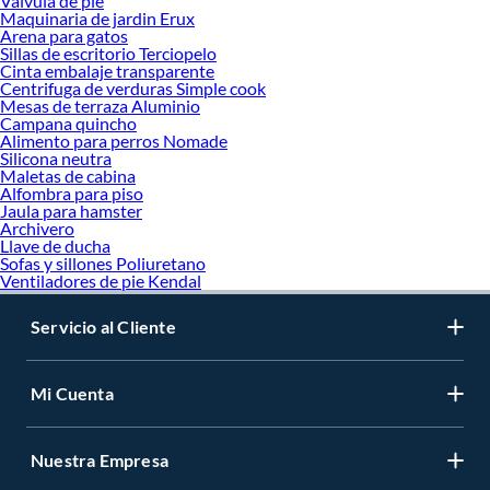
Valvula de pie
Maquinaria de jardin Erux
Arena para gatos
Sillas de escritorio Terciopelo
Cinta embalaje transparente
Centrifuga de verduras Simple cook
Mesas de terraza Aluminio
Campana quincho
Alimento para perros Nomade
Silicona neutra
Maletas de cabina
Alfombra para piso
Jaula para hamster
Archivero
Llave de ducha
Sofas y sillones Poliuretano
Ventiladores de pie Kendal
Servicio al Cliente
Mi Cuenta
Nuestra Empresa