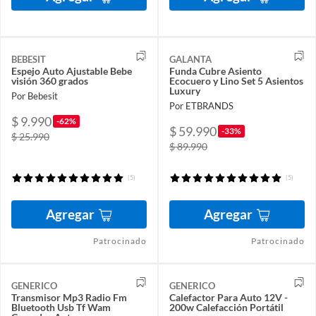
BEBESIT
GALANTA
Espejo Auto Ajustable Bebe
Funda Cubre Asiento
visión 360 grados
Ecocuero y Lino Set 5 Asientos
Luxury
Por Bebesit
Por ETBRANDS
$ 9.990
-62%
$ 59.990
-33%
$ 25.990
$ 89.990
(5)
(5)
Agregar
Agregar
Patrocinado
Patrocinado
GENERICO
GENERICO
Transmisor Mp3 Radio Fm
Calefactor Para Auto 12V -
Bluetooth Usb Tf Wam
200w Calefacción Portátil