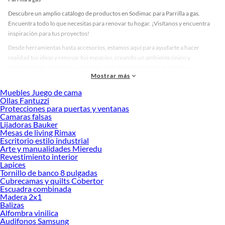
Descubre un amplio catálogo de productos en Sodimac para Parrilla a gas.
Encuentra todo lo que necesitas para renovar tu hogar. ¡Visítanos y encuentra
inspiración para tus proyectos!
Desde herramientas hasta accesorios, estamos aquí para ayudarte a hacer
realidad tus ideas y renovar tus espacios, creando un ambiente único y
personalizado. Explora nuestra selección de herramientas, materiales y
Mostrar más
accesorios de calidad que te ayudarán a crear un espacio más tú.
Muebles Juego de cama
Desde remodelaciones hasta proyectos de decoración, estamos aquí para hacer
Ollas Fantuzzi
tus ideas realidad. ¡Visítanos y encuentra todo lo que tenemos para ofrecerte en
Protecciones para puertas y ventanas
Parrilla a gas!
Camaras falsas
Lijadoras Bauker
Explora la variedad de productos de Parrilla a gas en Sodimac
Mesas de living Rimax
Escritorio estilo industrial
Herramientas, materiales y accesorios de calidad para tus proyectos y
Arte y manualidades Mieredu
renovación de espacios. ¡Visítanos y descubre todo lo que tenemos para
Revestimiento interior
ofrecerte!
Lapices
Tornillo de banco 8 pulgadas
Encuentra una amplia variedad de productos de Parrilla a gas en Sodimac.
Cubrecamas y quilts Cobertor
Encuentra todo lo necesario para tus proyectos de renovación y decoración.
Escuadra combinada
¡Visítanos y haz tus ideas realidad!
Madera 2x1
Balizas
Alfombra vinilica
Audifonos Samsung