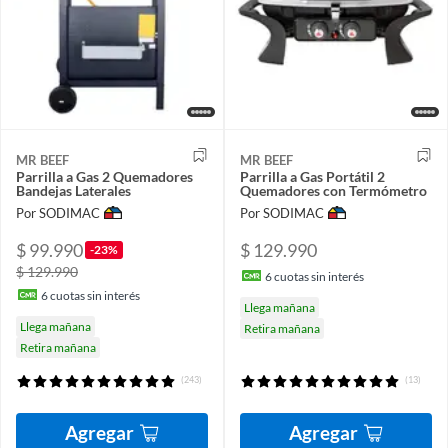
MR BEEF
MR BEEF
Parrilla a Gas 2 Quemadores
Parrilla a Gas Portátil 2
Bandejas Laterales
Quemadores con Termómetro
Por SODIMAC
Por SODIMAC
$ 99.990
$ 129.990
-23%
$ 129.990
6
cuotas sin interés
6
cuotas sin interés
Llega mañana
Llega mañana
Retira mañana
Retira mañana
(243)
(13)
Agregar
Agregar