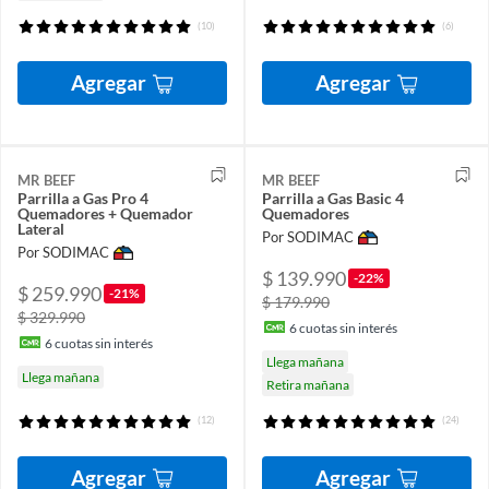
(10)
(6)
Agregar
Agregar
MR BEEF
MR BEEF
Parrilla a Gas Pro 4
Parrilla a Gas Basic 4
Quemadores + Quemador
Quemadores
Lateral
Por SODIMAC
Por SODIMAC
$ 139.990
-22%
$ 259.990
-21%
$ 179.990
$ 329.990
6
cuotas sin interés
6
cuotas sin interés
Llega mañana
Llega mañana
Retira mañana
(12)
(24)
Agregar
Agregar