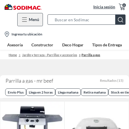
0
Inicia sesión
Menú
Search
Bar
location-
Ingresa tu ubicación
icon
Asesoría
Constructor
Deco Hogar
Tipos de Entrega
Home
Jardín y terraza - Parrillas y accesorios
Parrilla a gas
Parrilla a gas - mr beef
Resultados
(
15
)
Envio Plus
Llega en 2 horas
Llega mañana
Retira mañana
Stock en ti