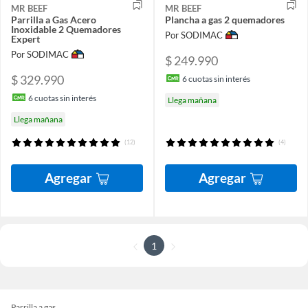
MR BEEF
MR BEEF
Parrilla a Gas Acero
Plancha a gas 2 quemadores
Inoxidable 2 Quemadores
Por SODIMAC
Expert
Por SODIMAC
$ 249.990
$ 329.990
6
cuotas sin interés
6
cuotas sin interés
Llega mañana
Llega mañana
(12)
(4)
Agregar
Agregar
1
Parrilla a gas