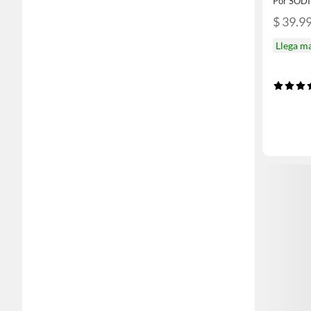
Por SOD
$ 39.9
Llega m