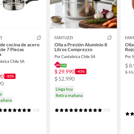
I
FANTUZZI
FAN
 de cocina de acero
Olla a Presión Aluminio 8
Olla
ble 7 Piezas
Litros Comprezzo
Roj
a
Por Cantabrica Chile SA
Por
brica Chile SA
$ 8
$ 29.990
-43%
$ 11
90
-32%
$ 52.990
90
Llega hoy
oy
Retira mañana
mañana
(11)
(31)