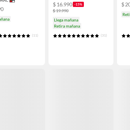
IMAC
$ 16.990
$ 2
-15%
90
$ 19.990
Ret
añana
Llega mañana
Retira mañana
(11)
(31)