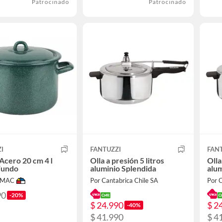
Patrocinado
Patrocinado
I
FANTUZZI
FAN
 Acero 20 cm 4 l
Olla a presión 5 litros
Olla
Fundo
aluminio Splendida
alum
IMAC
Por Cantabrica Chile SA
Por C
90
-20%
$ 24.990
$ 2
-40%
$ 41.990
$ 4