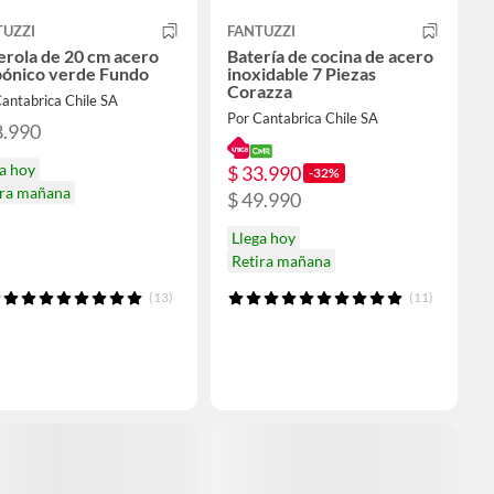
TUZZI
FANTUZZI
rola de 20 cm acero
Batería de cocina de acero
bónico verde Fundo
inoxidable 7 Piezas
Corazza
antabrica Chile SA
Por Cantabrica Chile SA
8.990
a hoy
$ 33.990
-32%
ira mañana
$ 49.990
Llega hoy
Retira mañana
(13)
(11)