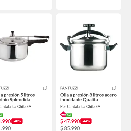
TUZZI
FANTUZZI
 a presión 5 litros
Olla a presión 8 litros acero
inio Splendida
inoxidable Qualita
antabrica Chile SA
Por Cantabrica Chile SA
4.990
$ 47.990
-40%
-44%
1.990
$ 85.990