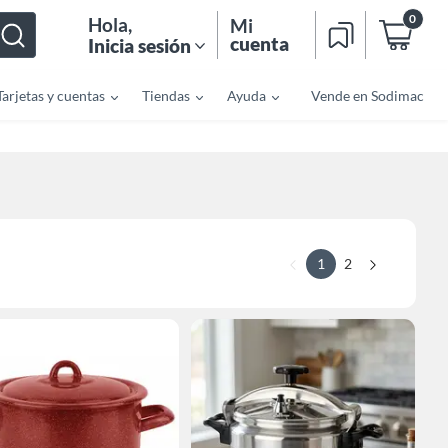
0
Hola
,
Mi
cuenta
Inicia sesión
Tarjetas y cuentas
Tiendas
Ayuda
Vende en Sodimac
1
2