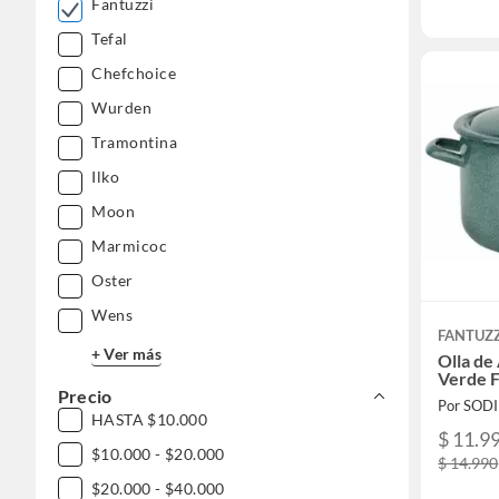
Fantuzzi
Tefal
Chefchoice
Wurden
Tramontina
Ilko
Moon
Marmicoc
Oster
Wens
FANTUZZ
+ Ver más
Olla de
Verde 
Precio
Por SOD
HASTA $10.000
$ 11.9
$10.000 - $20.000
$ 14.990
$20.000 - $40.000