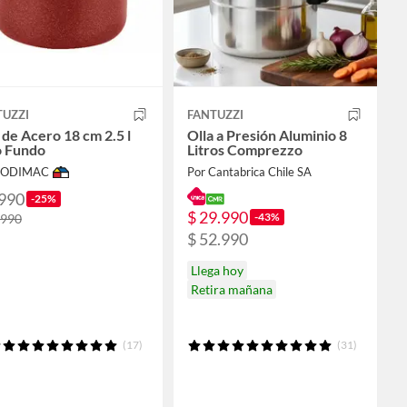
TUZZI
FANTUZZI
 de Acero 18 cm 2.5 l
Olla a Presión Aluminio 8
o Fundo
Litros Comprezzo
 SODIMAC
Por Cantabrica Chile SA
.990
-25%
$ 29.990
-43%
.990
$ 52.990
Llega hoy
Retira mañana
(17)
(31)