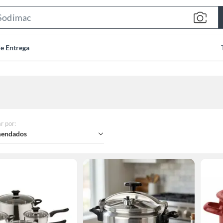
Search
Bar
de Entrega
r por
:
endados