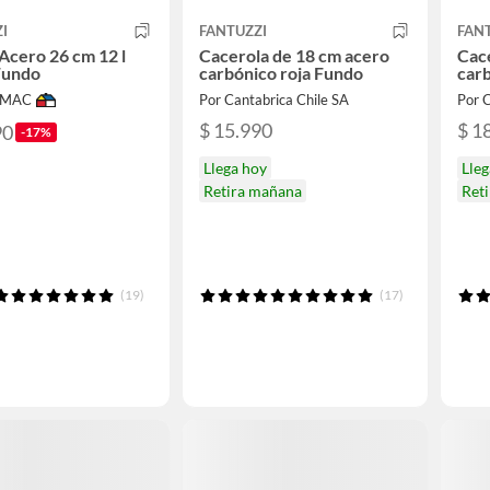
I
FANTUZZI
FAN
 Acero 26 cm 12 l
Cacerola de 18 cm acero
Cace
Fundo
carbónico roja Fundo
car
IMAC
Por Cantabrica Chile SA
Por C
$ 15.990
$ 1
90
-17%
Llega hoy
Lleg
Retira mañana
Ret
(19)
(17)