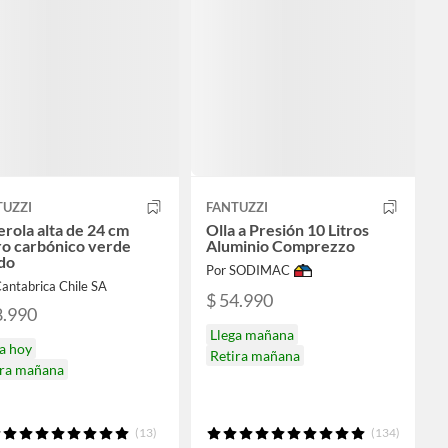
TUZZI
FANTUZZI
rola alta de 24 cm
Olla a Presión 10 Litros
ro carbónico verde
Aluminio Comprezzo
do
Por SODIMAC
antabrica Chile SA
$ 54.990
8.990
Llega mañana
a hoy
Retira mañana
ira mañana
(13)
(134)