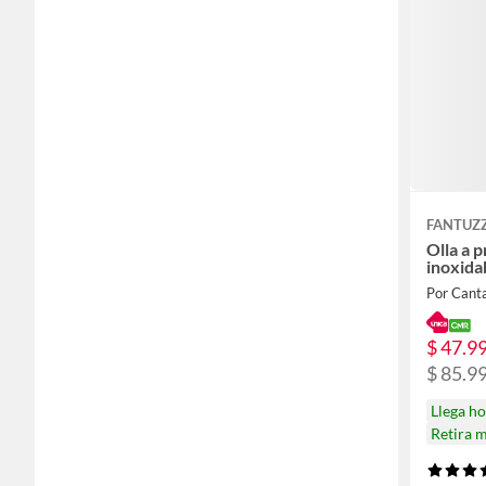
FANTUZZ
Olla a p
inoxida
Por Canta
$ 47.9
$ 85.9
Llega h
Retira 