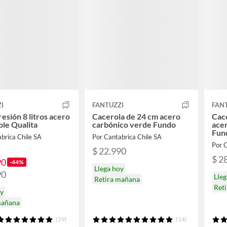
I
FANTUZZI
FAN
resión 8 litros acero
Cacerola de 24 cm acero
Cace
ble Qualita
carbónico verde Fundo
ace
Fun
brica Chile SA
Por Cantabrica Chile SA
Por C
$ 22.990
$ 2
90
-44%
Llega hoy
90
Lleg
Retira mañana
Ret
oy
mañana
(29)
(14)