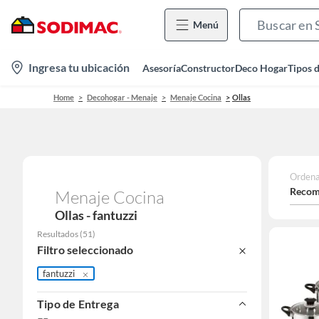
Menú
location-
Ingresa tu ubicación
Asesoría
Constructor
Deco Hogar
Tipos 
icon
Home
Decohogar - Menaje
Menaje Cocina
Ollas
Ordena
Recom
Menaje Cocina
Ollas - fantuzzi
Resultados
(
51
)
Filtro seleccionado
fantuzzi
Tipo de Entrega