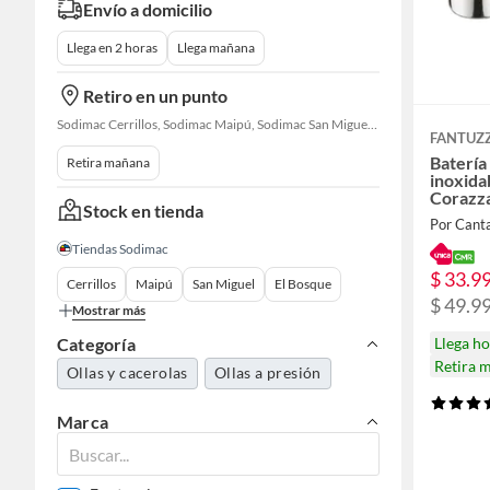
Envío a domicilio
Llega en 2 horas
Llega mañana
Retiro en un punto
Sodimac Cerrillos, Sodimac Maipú, Sodimac San Miguel, Sodimac El Bosque, Sodimac San Bernardo, Sodimac Talagante, Sodimac San Fernando
FANTUZZ
Batería
Retira mañana
inoxida
Corazz
Stock en tienda
Por Canta
Tiendas Sodimac
$ 33.9
Cerrillos
Maipú
San Miguel
El Bosque
$ 49.9
Mostrar más
Llega h
Categoría
Retira 
Ollas y cacerolas
Ollas a presión
Marca