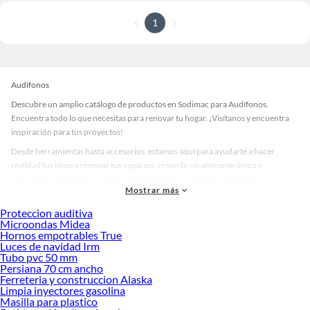
1
Audífonos
Descubre un amplio catálogo de productos en Sodimac para Audífonos.
Encuentra todo lo que necesitas para renovar tu hogar. ¡Visítanos y encuentra
inspiración para tus proyectos!
Desde herramientas hasta accesorios, estamos aquí para ayudarte a hacer
realidad tus ideas y renovar tus espacios, creando un ambiente único y
personalizado. Explora nuestra selección de herramientas, materiales y
Mostrar más
accesorios de calidad que te ayudarán a crear un espacio más tú.
Proteccion auditiva
Desde remodelaciones hasta proyectos de decoración, estamos aquí para hacer
Microondas Midea
tus ideas realidad. ¡Visítanos y encuentra todo lo que tenemos para ofrecerte en
Hornos empotrables True
Audífonos!
Luces de navidad Irm
Tubo pvc 50 mm
Explora la variedad de productos de Audífonos en Sodimac
Persiana 70 cm ancho
Ferreteria y construccion Alaska
Herramientas, materiales y accesorios de calidad para tus proyectos y
Limpia inyectores gasolina
renovación de espacios. ¡Visítanos y descubre todo lo que tenemos para
Masilla para plastico
ofrecerte!