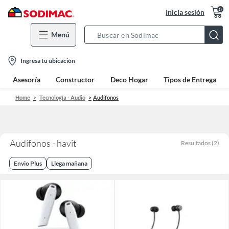
0
Inicia sesión
Menú
Search
Bar
location-
Ingresa tu ubicación
icon
Asesoría
Constructor
Deco Hogar
Tipos de Entrega
Home
Tecnología - Audio
Audífonos
Audífonos - havit
Resultados
(
2
)
Envio Plus
Llega mañana