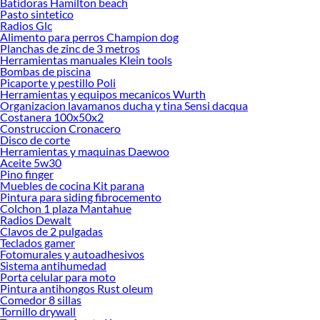
Batidoras Hamilton beach
Pasto sintetico
Encuentra una amplia variedad de productos de Audífonos en Sodimac.
Radios Glc
Encuentra todo lo necesario para tus proyectos de renovación y decoración.
Alimento para perros Champion dog
¡Visítanos y haz tus ideas realidad!
Planchas de zinc de 3 metros
Herramientas manuales Klein tools
Bombas de piscina
Picaporte y pestillo Poli
Herramientas y equipos mecanicos Wurth
Organizacion lavamanos ducha y tina Sensi dacqua
Costanera 100x50x2
Construccion Cronacero
Disco de corte
Herramientas y maquinas Daewoo
Aceite 5w30
Pino finger
Muebles de cocina Kit parana
Pintura para siding fibrocemento
Colchon 1 plaza Mantahue
Radios Dewalt
Clavos de 2 pulgadas
Teclados gamer
Fotomurales y autoadhesivos
Sistema antihumedad
Porta celular para moto
Pintura antihongos Rust oleum
Comedor 8 sillas
Tornillo drywall