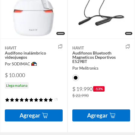
HAVIT
HAVIT
Audífono inalámbrico
Audifonos Bluetooth
videojuegos
Magneticos Deportivos
E529BT
Por SODIMAC
Por Melitronics
$ 10.000
Llega mañana
$ 19.990
-13%
$ 22.990
(7)
Agregar
Agregar