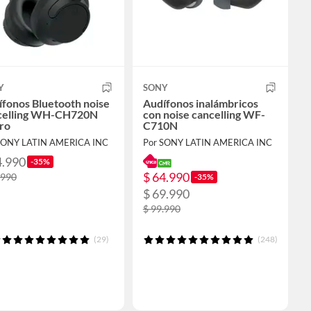
Y
SONY
fonos Bluetooth noise
Audífonos inalámbricos
celling WH-CH720N
con noise cancelling WF-
ro
C710N
SONY LATIN AMERICA INC
Por SONY LATIN AMERICA INC
4.990
-35%
$ 64.990
.990
-35%
$ 69.990
$ 99.990
(29)
(248)