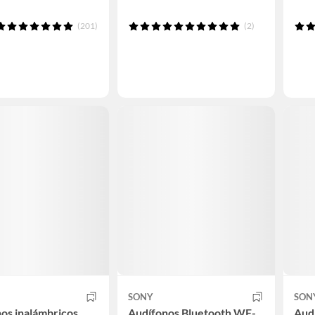
(201)
(2)
SONY
SON
os inalámbricos
Audífonos Bluetooth WF-
Aud