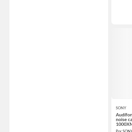
SONY
Audífon
noise c
1000X
Por SON