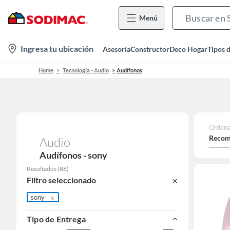
Menú
location-
Ingresa tu ubicación
Asesoría
Constructor
Deco Hogar
Tipos 
icon
Home
Tecnología - Audio
Audífonos
Ordena
Recom
Audio
Audífonos - sony
Resultados
(
86
)
Filtro seleccionado
sony
Tipo de Entrega