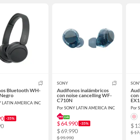
SONY
SON
nos Bluetooth WH-
Audífonos inalámbricos
Aud
Negro
con noise cancelling WF-
con 
C710N
EX1
Y LATIN AMERICA INC
Por SONY LATIN AMERICA INC
Por 
90
-35%
$ 64.990
-35%
$ 1
90
$ 69.990
$ 17
$ 99.990