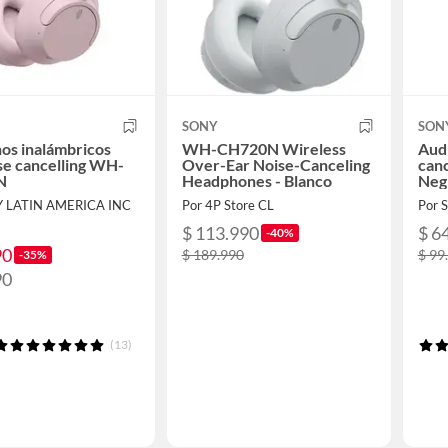
SONY
SON
os inalámbricos
WH-CH720N Wireless
Audí
se cancelling WH-
Over-Ear Noise-Canceling
can
N
Headphones - Blanco
Neg
Y LATIN AMERICA INC
Por 4P Store CL
Por 
$ 113.990
$ 6
-40%
90
$ 189.990
$ 99
-35%
90
(13)