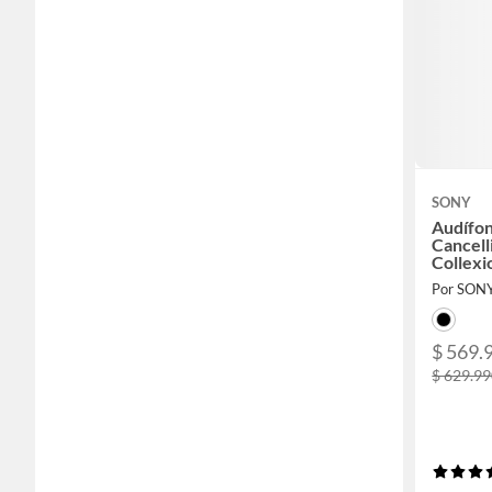
SONY
Audífon
Cancell
Collexi
Por SON
$ 569.
$ 629.9