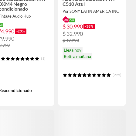
0XM4 Negro
C510 Azul
condicionado
Por SONY LATIN AMERICA INC
Vintage Audio Hub
$ 30.990
-38%
74.990
-20%
$ 32.990
79.990
$ 49.990
9.990
Llega hoy
Retira mañana
(1)
(225)
Reacondicionado