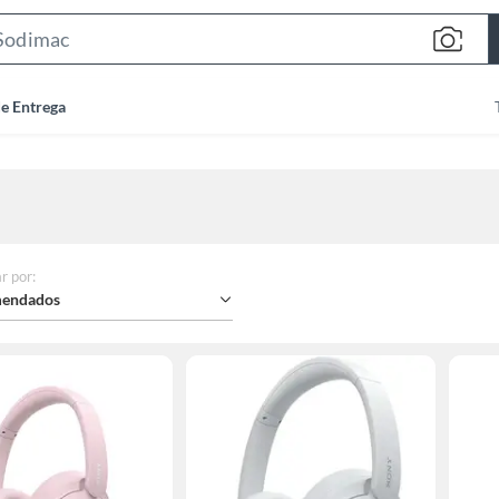
Search
Bar
de Entrega
r por
:
endados