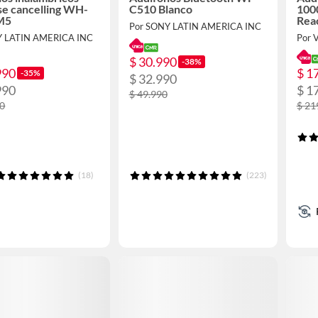
se cancelling WH-
C510 Blanco
100
M5
Rea
Por SONY LATIN AMERICA INC
Y LATIN AMERICA INC
Por 
$ 30.990
-38%
990
$ 1
-35%
$ 32.990
990
$ 1
$ 49.990
90
$ 21
(18)
(223)