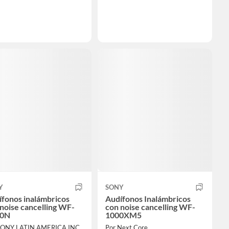
Y
SONY
fonos inalámbricos
Audífonos Inalámbricos
noise cancelling WF-
con noise cancelling WF-
0N
1000XM5
SONY LATIN AMERICA INC
Por Next Core