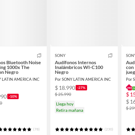
SONY
SON
os Bluetooth Noise
Audífonos Internos
Audí
ing 1000x The
Inalámbricos WI-C100
con 
on Negro
Negro
jue
Y LATIN AMERICA INC
Por SONY LATIN AMERICA INC
Por 
$ 18.990
-27%
$ 1
$ 25.990
990
-10%
$ 1
90
Llega hoy
$ 29
Retira mañana
(78)
(230)