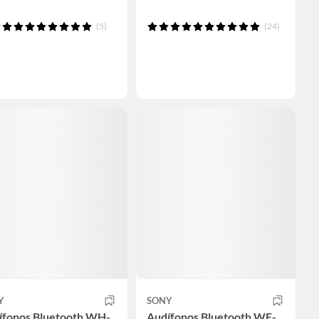
(5)
(24)
Y
SONY
ífonos Bluetooth WH-
Audífonos Bluetooth WF-