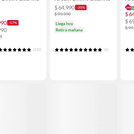
$ 64.990
-35%
$ 6
$ 99.990
$ 6
990
-17%
Llega hoy
$ 99
990
Retira mañana
91
(232)
(8)