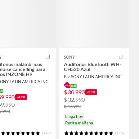
Y
SONY
fonos inalámbricos
Audífonos Bluetooth WH-
noise cancelling para
CH520 Azul
gos INZONE H9
Por SONY LATIN AMERICA INC
SONY LATIN AMERICA INC
$ 30.990
-35%
59.990
-47%
$ 32.990
69.990
$ 47.990
9.990
Llega hoy
Retira mañana
(149)
(176)