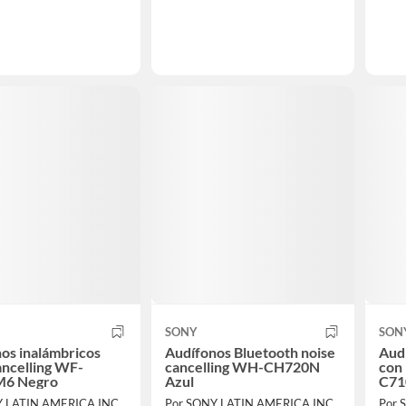
SONY
SON
os inalámbricos
Audífonos Bluetooth noise
Audí
ancelling WF-
cancelling WH-CH720N
con 
M6 Negro
Azul
C71
Y LATIN AMERICA INC
Por SONY LATIN AMERICA INC
Por 