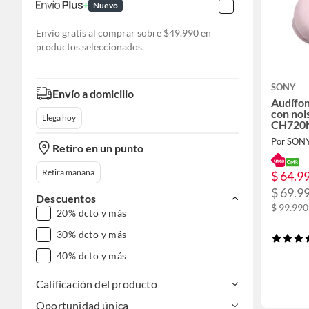
Nuevo
Envío gratis al comprar sobre $49.990 en
productos seleccionados.
SONY
Envío a domicilio
Audífon
con noi
Llega hoy
CH720
Por SON
Retiro en un punto
Retira mañana
$ 64.9
$ 69.9
Descuentos
$ 99.990
20% dcto y más
30% dcto y más
40% dcto y más
Calificación del producto
Oportunidad única