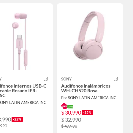
Y
SONY
ífonos internos USB-C
Audífonos inalámbricos
cable Rosado IER-
WH-CH520 Rosa
5C
Por SONY LATIN AMERICA INC
SONY LATIN AMERICA INC
$ 30.990
-35%
3.990
$ 32.990
-22%
.990
$ 47.990