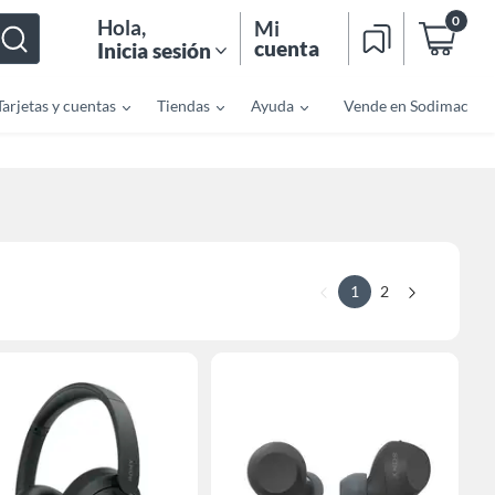
0
Hola
,
Mi
cuenta
Inicia sesión
Tarjetas y cuentas
Tiendas
Ayuda
Vende en Sodimac
1
2