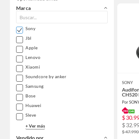
Marca
Sony
Jbl
Apple
Lenovo
Xiaomi
Soundcore by anker
SONY
Samsung
Audífo
CH520 
Bose
Por SON
Huawei
Sleve
$ 30.9
$ 32.9
+ Ver más
$ 47.990
Vendido por