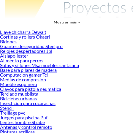
Mostrar más
Llave chicharra Dewalt
Cortinas y rollers Okaeri
Bidones
Guantes de seguridad Steelpro
¿Estás buscando materiales de
obra gruesa
de calidad? ¡En Sodimac tenemos
Relojes despertadores Jbl
todo lo que necesitas! Contamos con una amplia variedad de materiales para la
Aislapoliester
construcción, desde ladrillos y bloques hasta cemento, arena y gravilla.
Alimento para perros
Sofas y sillones Msa muebles santa ana
Obra gruesa:
Base para pilares de madera
Computacion gamer Tcl
El hormigón es uno de los materiales más utilizados en la obra gruesa, ya que se
Medias de compresion
utiliza para la elaboración de los cimientos y las columnas de la estructura. Se
Mueble esquinero
compone de cemento, agua, áridos y aditivos. Mientras que los ladrillos son
Clavos para pistola neumatica
utilizados para la construcción de muros y paredes. Pueden ser de arcilla,
Terciado mueblista
Bicicletas urbanas
cemento, cerámica, entre otros materiales.
Insecticida para cucarachas
También contamos con otros materiales como vigas, pilares, mallas de acero,
Stencil
Treillage pvc
entre otros, que son esenciales en la construcción de obra gruesa y que te
Juegos para piscina Puf
garantizarán una construcción segura y duradera. Es importante elegir los
Lentes hombre Strabe
materiales adecuados para la obra gruesa, ya que su calidad y resistencia
Antenas y control remoto
determinarán la durabilidad y estabilidad de la construcción en el futuro.
Pinturas acrilicas