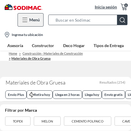
0
Inicia sesión
Menú
Search
Bar
location-
Ingresa tu ubicación
icon
Asesoría
Constructor
Deco Hogar
Tipos de Entrega
Home
Construcción - Materiales de Construcción
Materiales de Obra Gruesa
Materiales de Obra Gruesa
Resultados
(
254
)
Envio Plus
Retira hoy
Llega en 2 horas
Llega hoy
Envío gratis
L
Filtrar por
Marca
TOPEX
MELON
CEMENTO POLPAICO
CAVE