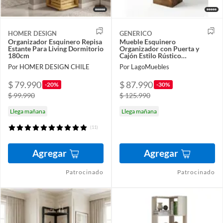
HOMER DESIGN
GENERICO
Organizador Esquinero Repisa
Mueble Esquinero
Estante Para Living Dormitorio
Organizador con Puerta y
180cm
Cajón Estilo Rústico
39.8x39.8x152cm MDP
Por HOMER DESIGN CHILE
Por LagoMuebles
$ 79.990
$ 87.990
-20%
-30%
$ 99.990
$ 125.990
Llega mañana
Llega mañana
(11)
Agregar
Agregar
Patrocinado
Patrocinado