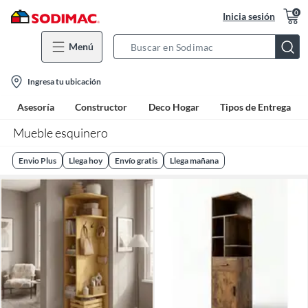
0
Inicia sesión
Menú
Search
Bar
location-
Ingresa tu ubicación
icon
Asesoría
Constructor
Deco Hogar
Tipos de Entrega
Mueble esquinero
Envio Plus
Llega hoy
Envío gratis
Llega mañana