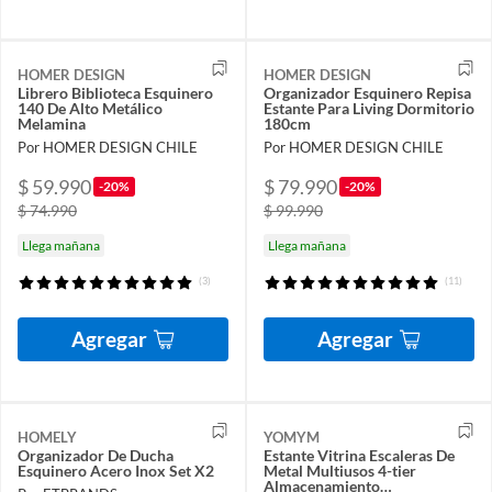
HOMER DESIGN
HOMER DESIGN
Librero Biblioteca Esquinero
Organizador Esquinero Repisa
140 De Alto Metálico
Estante Para Living Dormitorio
Melamina
180cm
Por HOMER DESIGN CHILE
Por HOMER DESIGN CHILE
$ 59.990
$ 79.990
-20%
-20%
$ 74.990
$ 99.990
Llega mañana
Llega mañana
(3)
(11)
Agregar
Agregar
HOMELY
YOMYM
Organizador De Ducha
Estante Vitrina Escaleras De
Esquinero Acero Inox Set X2
Metal Multiusos 4-tier
Almacenamiento