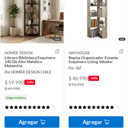
HOMER DESIGN
ANYHOGAR
Librero Biblioteca Esquinero
Repisa Organizador Estante
140 De Alto Metálico
Esquinero Living Velador
Melamina
Por J&F
Por HOMER DESIGN CHILE
$ 46.990
-49%
$ 59.990
-14%
$ 92.990
$ 69.990
Llega mañana
(5)
(1)
Agregar
Agregar