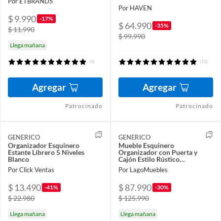
Por ETBRANDS
60X30X150cm Con Dos
Por HAVEN
Cajones
$ 9.990
-17%
$ 64.990
-35%
$ 11.990
$ 99.990
Llega mañana
(4)
(12)
Agregar
Agregar
Patrocinado
Patrocinado
GENERICO
GENERICO
Organizador Esquinero
Mueble Esquinero
Estante Librero 5 Niveles
Organizador con Puerta y
Blanco
Cajón Estilo Rústico
39.8x39.8x152cm MDP
Por Click Ventas
Por LagoMuebles
$ 13.490
$ 87.990
-41%
-30%
$ 22.980
$ 125.990
Llega mañana
Llega mañana