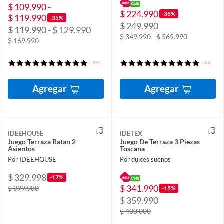
$ 109.990 -
$ 224.990
-36%
$ 119.990
-35%
$ 249.990
$ 119.990 - $ 129.990
$ 349.990 - $ 569.990
$ 169.990
(104)
(43)
Agregar
Agregar
IDEEHOUSE
IDETEX
Juego Terraza Ratan 2
Juego De Terraza 3 Piezas
Asientos
Toscana
Por IDEEHOUSE
Por dulces suenos
$ 329.998
-17%
$ 341.990
$ 399.980
-15%
$ 359.990
$ 400.000