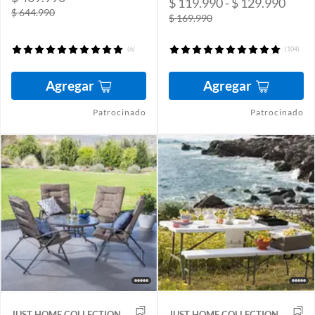
$ 119.990 - $ 129.990
$ 644.990
$ 169.990
(6)
(104)
Agregar
Agregar
Patrocinado
Patrocinado
JUST HOME COLLECTION
JUST HOME COLLECTION