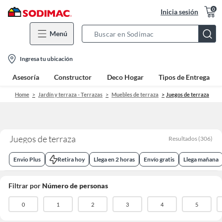
0
Inicia sesión
Menú
Search
Bar
location-
Ingresa tu ubicación
icon
Asesoría
Constructor
Deco Hogar
Tipos de Entrega
Home
Jardín y terraza - Terrazas
Muebles de terraza
Juegos de terraza
Juegos de terraza
Resultados
(
306
)
Envio Plus
Retira hoy
Llega en 2 horas
Envío gratis
Llega mañana
Filtrar por
Número de personas
0
1
2
3
4
5