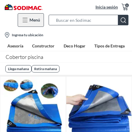
0
Inicia sesión
Menú
Search
Bar
location-
Ingresa tu ubicación
icon
Asesoría
Constructor
Deco Hogar
Tipos de Entrega
Cobertor piscina
Llega mañana
Retira mañana