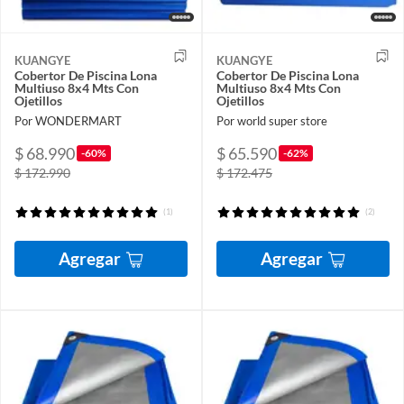
KUANGYE
KUANGYE
Cobertor De Piscina Lona
Cobertor De Piscina Lona
Multiuso 8x4 Mts Con
Multiuso 8x4 Mts Con
Ojetillos
Ojetillos
Por WONDERMART
Por world super store
$ 68.990
$ 65.590
-60%
-62%
$ 172.990
$ 172.475
(1)
(2)
Agregar
Agregar