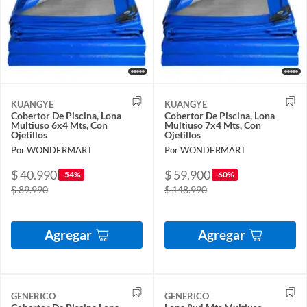
KUANGYE
KUANGYE
Cobertor De Piscina, Lona
Cobertor De Piscina, Lona
Multiuso 6x4 Mts, Con
Multiuso 7x4 Mts, Con
Ojetillos
Ojetillos
Por WONDERMART
Por WONDERMART
$ 40.990
$ 59.900
-54%
-60%
$ 89.990
$ 148.990
Agregar
Agregar
GENERICO
GENERICO