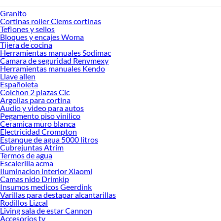
Granito
Cortinas roller Clems cortinas
Teflones y sellos
Bloques y encajes Woma
Tijera de cocina
Herramientas manuales Sodimac
Camara de seguridad Renvmexy
Herramientas manuales Kendo
Llave allen
Españoleta
Colchon 2 plazas Cic
Argollas para cortina
Audio y video para autos
Pegamento piso vinilico
Ceramica muro blanca
Electricidad Crompton
Estanque de agua 5000 litros
Cubrejuntas Atrim
Termos de agua
Escalerilla acma
Iluminacion interior Xiaomi
Camas nido Drimkip
Insumos medicos Geerdink
Varillas para destapar alcantarillas
Rodillos Lizcal
Living sala de estar Cannon
Accesorios tv