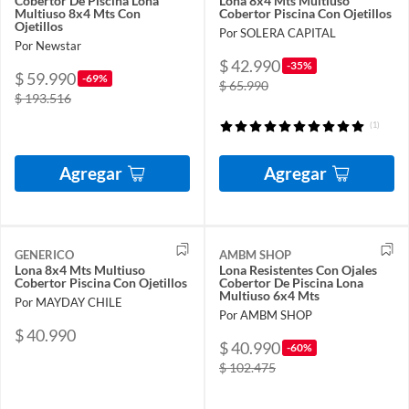
Cobertor De Piscina Lona
Lona 8x4 Mts Multiuso
Multiuso 8x4 Mts Con
Cobertor Piscina Con Ojetillos
Ojetillos
Por SOLERA CAPITAL
Por Newstar
$ 42.990
-35%
$ 59.990
-69%
$ 65.990
$ 193.516
(1)
Agregar
Agregar
GENERICO
AMBM SHOP
Lona 8x4 Mts Multiuso
Lona Resistentes Con Ojales
Cobertor Piscina Con Ojetillos
Cobertor De Piscina Lona
Multiuso 6x4 Mts
Por MAYDAY CHILE
Por AMBM SHOP
$ 40.990
$ 40.990
-60%
$ 102.475