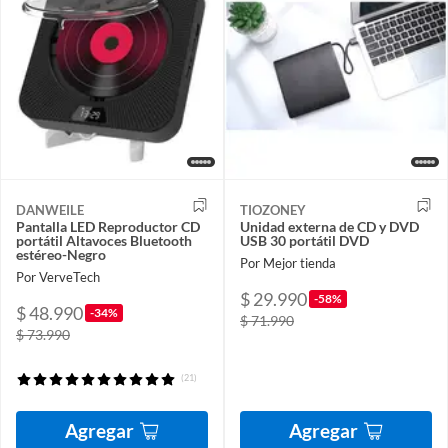
DANWEILE
TIOZONEY
Pantalla LED Reproductor CD
Unidad externa de CD y DVD
portátil Altavoces Bluetooth
USB 30 portátil DVD
estéreo-Negro
Por Mejor tienda
Por VerveTech
$ 29.990
-58%
$ 48.990
-34%
$ 71.990
$ 73.990
(21)
Agregar
Agregar