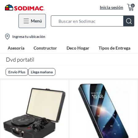
0
Inicia sesión
Menú
Search
Bar
location-
Ingresa tu ubicación
icon
Asesoría
Constructor
Deco Hogar
Tipos de Entrega
Dvd portatil
Envio Plus
Llega mañana