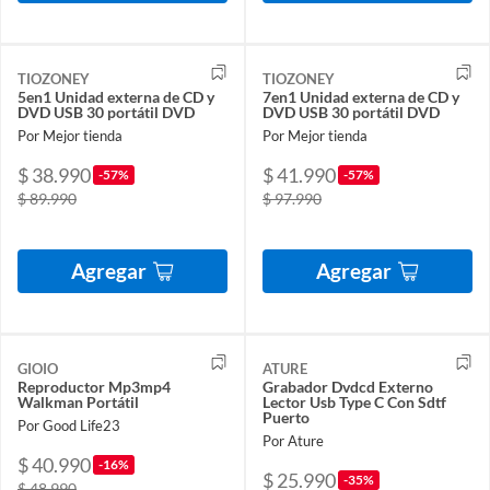
TIOZONEY
TIOZONEY
5en1 Unidad externa de CD y
7en1 Unidad externa de CD y
DVD USB 30 portátil DVD
DVD USB 30 portátil DVD
Por Mejor tienda
Por Mejor tienda
$ 38.990
$ 41.990
-57%
-57%
$ 89.990
$ 97.990
Agregar
Agregar
GIOIO
ATURE
Reproductor Mp3mp4
Grabador Dvdcd Externo
Walkman Portátil
Lector Usb Type C Con Sdtf
Puerto
Por Good Life23
Por Ature
$ 40.990
-16%
$ 25.990
-35%
$ 48.990