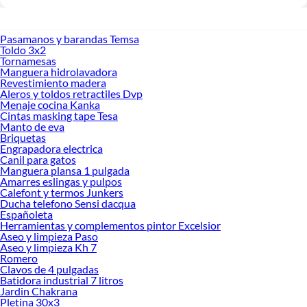
Pasamanos y barandas Temsa
Toldo 3x2
Tornamesas
Manguera hidrolavadora
Revestimiento madera
Aleros y toldos retractiles Dvp
Menaje cocina Kanka
Cintas masking tape Tesa
Manto de eva
Briquetas
Engrapadora electrica
Canil para gatos
Manguera plansa 1 pulgada
Amarres eslingas y pulpos
Calefont y termos Junkers
Ducha telefono Sensi dacqua
Españoleta
Herramientas y complementos pintor Excelsior
Aseo y limpieza Paso
Aseo y limpieza Kh 7
Romero
Clavos de 4 pulgadas
Batidora industrial 7 litros
Jardin Chakrana
Pletina 30x3