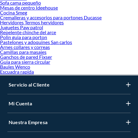
Sofa cama pequeño
Mesas de centro Ideehouse
Cocina Smeg
Cremalleras y accesorios para portones Ducasse
Hervidores Termos hervidores
Juguetes Paw patrol
Repelente chinche del arce
Polin guia para porton
Pastelones y adoquines San carlos
Arnes collares y correas
Camillas para masajes
Ganchos de pared Fixser
Guia para sierra circular
Baules Wenco
Escuadra rapida
Servicio al Cliente
Mi Cuenta
Nuestra Empresa