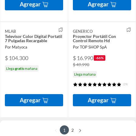
Agregar
Agregar
MLAB
GENERICO
Televisor Color Digital Portatil
Proyector Portátil Con
7 Pulgadas Recargable
Control Remoto Hd
Por Matyoca
Por TOP SHOP SpA
$ 104.300
$ 16.990
-66%
$ 49.990
Llega
gratis
mañana
Llega mañana
(29)
Agregar
Agregar
1
2