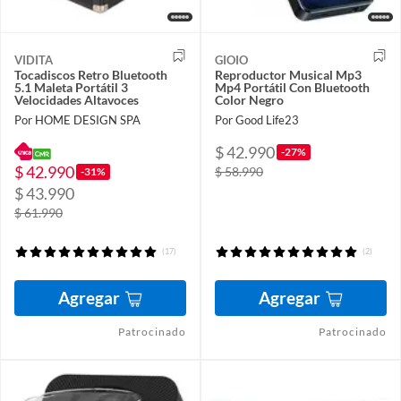
VIDITA
GIOIO
Tocadiscos Retro Bluetooth
Reproductor Musical Mp3
5.1 Maleta Portátil 3
Mp4 Portátil Con Bluetooth
Velocidades Altavoces
Color Negro
Por HOME DESIGN SPA
Por Good Life23
$ 42.990
-27%
$ 42.990
$ 58.990
-31%
$ 43.990
$ 61.990
(17)
(2)
Agregar
Agregar
Patrocinado
Patrocinado