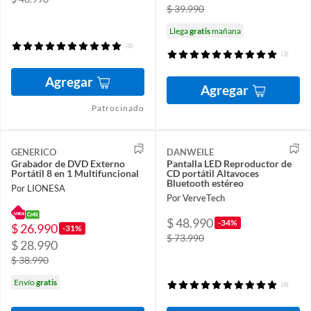
$ 39.990
Llega
gratis
mañana
(6)
(3)
Agregar
Agregar
Patrocinado
GENERICO
DANWEILE
Grabador de DVD Externo
Pantalla LED Reproductor de
Portátil 8 en 1 Multifuncional
CD portátil Altavoces
Bluetooth estéreo
Por LIONESA
Por VerveTech
$ 48.990
-34%
$ 26.990
-31%
$ 73.990
$ 28.990
$ 38.990
Envío
gratis
(6)