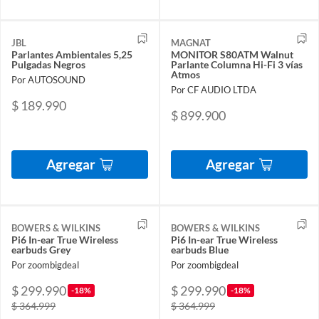
JBL
MAGNAT
Parlantes Ambientales 5,25
MONITOR S80ATM Walnut
Pulgadas Negros
Parlante Columna Hi-Fi 3 vías
Atmos
Por AUTOSOUND
Por CF AUDIO LTDA
$ 189.990
$ 899.900
Agregar
Agregar
BOWERS & WILKINS
BOWERS & WILKINS
Pi6 In-ear True Wireless
Pi6 In-ear True Wireless
earbuds Grey
earbuds Blue
Por zoombigdeal
Por zoombigdeal
$ 299.990
$ 299.990
-18%
-18%
$ 364.999
$ 364.999