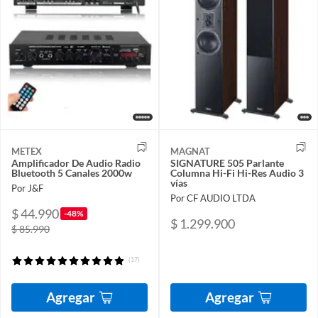
METEX
MAGNAT
Amplificador De Audio Radio
SIGNATURE 505 Parlante
Bluetooth 5 Canales 2000w
Columna Hi-Fi Hi-Res Audio 3
vías
Por J&F
Por CF AUDIO LTDA
$ 44.990
-48%
$ 1.299.900
$ 85.990
(17)
Agregar
Agregar