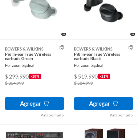
BOWERS & WILKINS
BOWERS & WILKINS
Pi6 In-ear True Wireless
Pi8 In-ear True Wireless
earbuds Green
earbuds Black
Por zoombigdeal
Por zoombigdeal
$ 299.990
$ 519.990
-18%
-11%
$ 364.999
$ 584.999
Agregar
Agregar
Patrocinado
Patrocinado