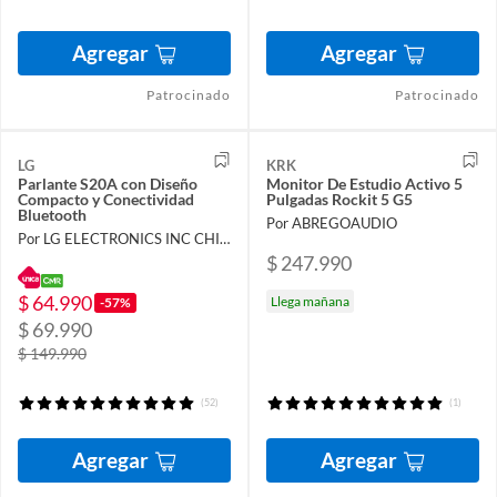
Agregar
Agregar
Patrocinado
Patrocinado
LG
KRK
Parlante S20A con Diseño
Monitor De Estudio Activo 5
Compacto y Conectividad
Pulgadas Rockit 5 G5
Bluetooth
Por ABREGOAUDIO
Por LG ELECTRONICS INC CHILE LIMITADA
$ 247.990
$ 64.990
Llega mañana
-57%
$ 69.990
$ 149.990
(52)
(1)
Agregar
Agregar