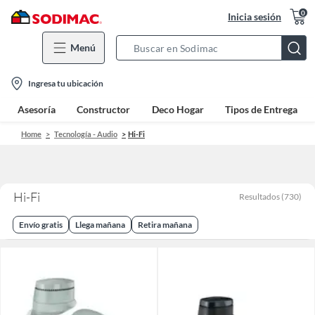
0
Inicia sesión
Menú
Search
Bar
location-
Ingresa tu ubicación
icon
Asesoría
Constructor
Deco Hogar
Tipos de Entrega
Home
Tecnología - Audio
Hi-Fi
Hi-Fi
Resultados
(
730
)
Envío gratis
Llega mañana
Retira mañana