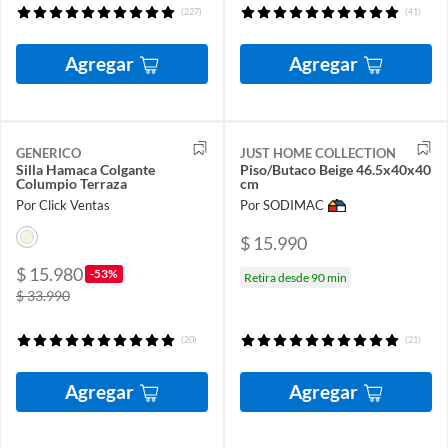
(227)
(41)
Agregar
Agregar
GENERICO
JUST HOME COLLECTION
Silla Hamaca Colgante
Piso/Butaco Beige 46.5x40x40
Columpio Terraza
cm
Por Click Ventas
Por SODIMAC
$ 15.990
$ 15.980
-53%
Retira desde 90 min
$ 33.990
(20)
(21)
Agregar
Agregar