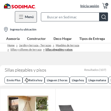
0
Inicia sesión
Menú
Search
Bar
location-
Ingresa tu ubicación
icon
Asesoría
Constructor
Deco Hogar
Tipos de Entrega
Home
Jardín y terraza - Terrazas
Muebles de terraza
Sillas y sillones de terraza
Sillas plegables y pisos
Sillas plegables y pisos
Resultados
(
107
)
Envio Plus
Retira hoy
Llega en 2 horas
Llega hoy
Llega mañana