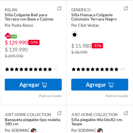
RELAN
GENERICO
Silla Colgante Bali para
Silla Hamaca Colgante
Terraza con Base y Cojines
Columpio Terraza Negro
Por Punta Ranco
Por Click Ventas
$ 129.990
-57%
$ 15.980
-57%
$ 139.990
$ 36.990
$ 299.990
(1)
(13)
Agregar
Agregar
Patrocinado
Patrocinado
JUST HOME COLLECTION
JUST HOME COLLECTION
Banqueta plegable tipo maleta
Silla plegable 46x56x82 cm.
180 cm
Taupe
Por SODIMAC
Por SODIMAC