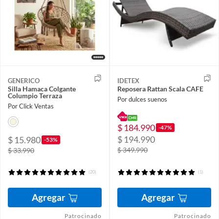
GENERICO
IDETEX
Silla Hamaca Colgante
Reposera Rattan Scala CAFE
Columpio Terraza
Por dulces suenos
Por Click Ventas
$ 184.990
-47%
$ 194.990
$ 15.980
-53%
$ 349.990
$ 33.990
(20)
(1)
Agregar
Agregar
Patrocinado
Patrocinado