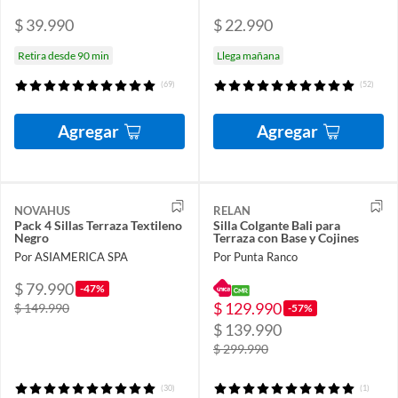
$ 39.990
$ 22.990
Retira desde 90 min
Llega mañana
(69)
(52)
Agregar
Agregar
NOVAHUS
RELAN
Pack 4 Sillas Terraza Textileno
Silla Colgante Bali para
Negro
Terraza con Base y Cojines
Por ASIAMERICA SPA
Por Punta Ranco
$ 79.990
-47%
$ 129.990
$ 149.990
-57%
$ 139.990
$ 299.990
(30)
(1)