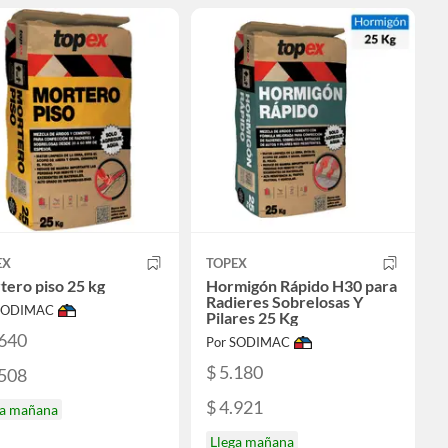
EX
TOPEX
ero piso 25 kg
Hormigón Rápido H30 para
Radieres Sobrelosas Y
 SODIMAC
Pilares 25 Kg
.640
Por SODIMAC
$ 5.180
.508
$ 4.921
ga mañana
Llega mañana