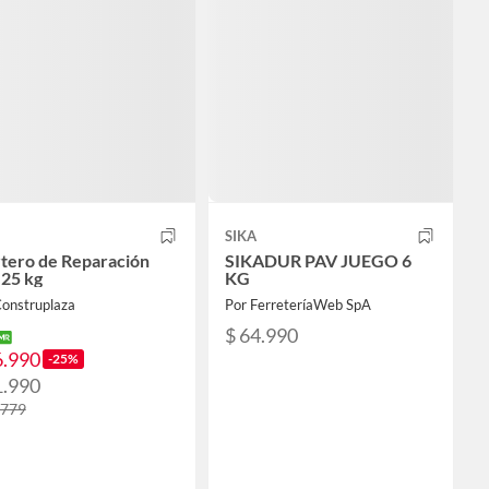
SIKA
tero de Reparación
SIKADUR PAV JUEGO 6
 25 kg
KG
Construplaza
Por FerreteríaWeb SpA
$ 64.990
6.990
-25%
1.990
.779