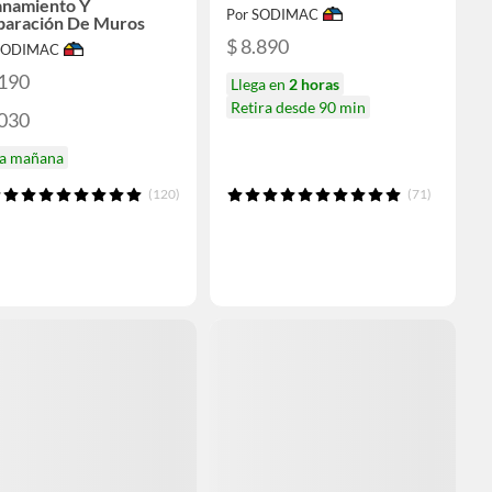
anamiento Y
Por SODIMAC
paración De Muros
$ 8.890
 SODIMAC
.190
Llega en
2 horas
Retira desde 90 min
.030
ga mañana
(120)
(71)