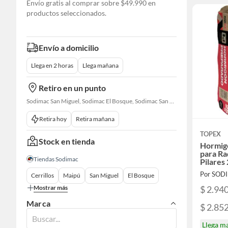
Envío gratis al comprar sobre $49.990 en
productos seleccionados.
Envío a domicilio
Llega en 2 horas
Llega mañana
Retiro en un punto
Sodimac San Miguel, Sodimac El Bosque, Sodimac San Bernardo, Constructor Cantagallo
Retira hoy
Retira mañana
TOPEX
Stock en tienda
Hormig
para Ra
Tiendas Sodimac
Pilares
Por SOD
Cerrillos
Maipú
San Miguel
El Bosque
$ 2.94
Mostrar más
Marca
$ 2.85
Llega m