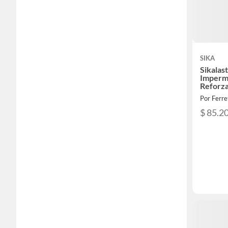
SIKA
Sikalas
Imperm
Reforza
Por Ferr
$ 85.2