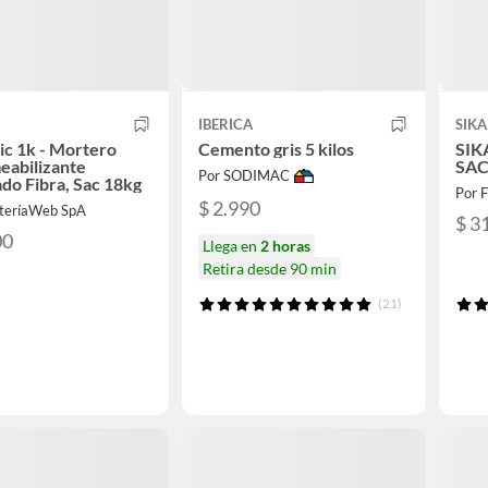
IBERICA
SIKA
tic 1k - Mortero
Cemento gris 5 kilos
SIK
eabilizante
SAC
Por SODIMAC
do Fibra, Sac 18kg
Por 
$ 2.990
eteríaWeb SpA
$ 3
00
Llega en
2 horas
Retira desde 90 min
(21)