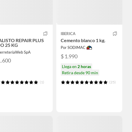
IBERICA
ALISTO REPAIR PLUS
Cemento blanco 1 kg.
O 25 KG
Por SODIMAC
FerreteríaWeb SpA
$ 1.990
1.600
Llega en
2 horas
Retira desde 90 min
(1)
(25)