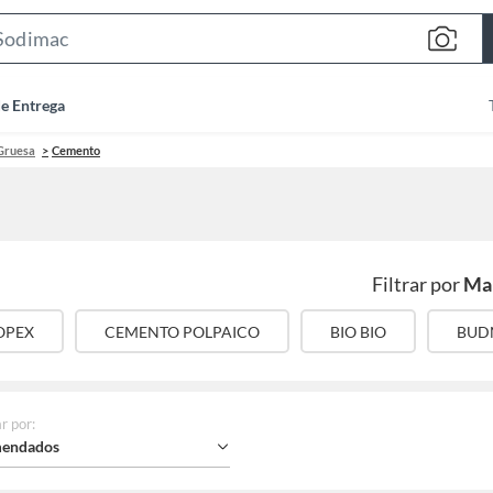
Search
Bar
de Entrega
Gruesa
Cemento
Filtrar por
Ma
OPEX
CEMENTO POLPAICO
BIO BIO
BUD
r por
:
endados