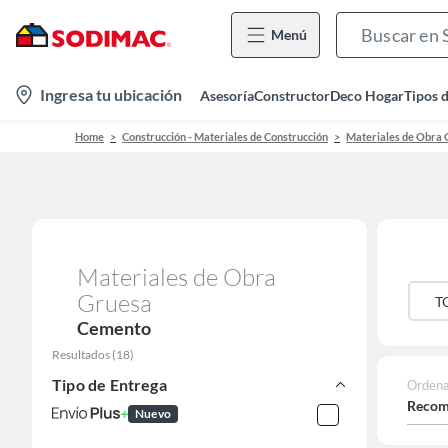
Menú
location-
Ingresa tu ubicación
Asesoría
Constructor
Deco Hogar
Tipos 
icon
Home
Construcción - Materiales de Construcción
Materiales de Obra 
Materiales de Obra
Gruesa
T
Cemento
Resultados
(
18
)
Tipo de Entrega
Ordena
Recom
Nuevo