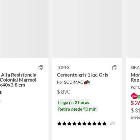
TOPEX
SIKA
 Alta Resistencia
Cemento gris 1 kg. Gris
Mor
Colonial Mármol
Rep
Por SODIMAC
0x40x3.8 cm
Por 
$ 890
ik
4
$ 2
Llega en
2 horas
Retira desde 90 min
$ 3
$ 35
(29)