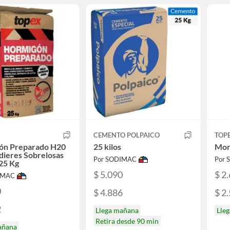
CEMENTO POLPAICO
TOP
ón Preparado H20
25 kilos
Mort
dieres Sobrelosas
Por SODIMAC
Por
 25 Kg
$ 5.090
$ 2
IMAC
0
$ 4.886
$ 2
2
Llega mañana
Lle
Retira desde 90 min
añana