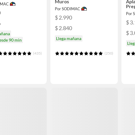
Muros
Apl
IMAC
Pre
Por SODIMAC
0
Por
$ 2.990
$ 3
6
$ 2.840
$ 3
añana
Llega mañana
desde 90 min
Lle
(435)
(250)