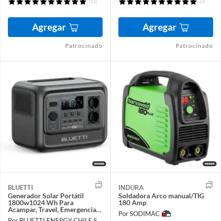
(12)
(3)
Agregar
Agregar
Patrocinado
Patrocinado
BLUETTI
INDURA
Generador Solar Portátil
Soldadora Arco manual/TIG
1800w1024 Wh Para
180 Amp
Acampar, Travel, Emergencia
Por SODIMAC
Corte de Energía elite 100v2
Por BLUETTI ENERGY CHILE SpA