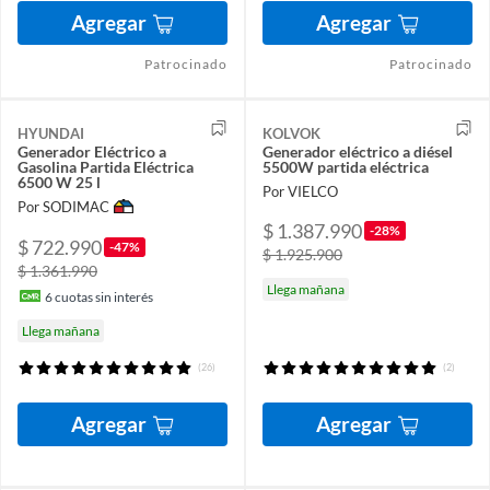
Agregar
Agregar
Patrocinado
Patrocinado
HYUNDAI
KOLVOK
Generador Eléctrico a
Generador eléctrico a diésel
Gasolina Partida Eléctrica
5500W partida eléctrica
6500 W 25 l
Por VIELCO
Por SODIMAC
$ 1.387.990
-28%
$ 722.990
-47%
$ 1.925.900
$ 1.361.990
Llega mañana
6
cuotas sin interés
Llega mañana
(26)
(2)
Agregar
Agregar