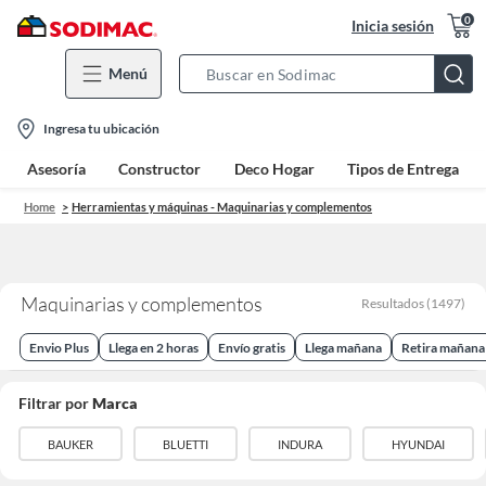
0
Inicia sesión
Menú
Search
Bar
location-
Ingresa tu ubicación
icon
Asesoría
Constructor
Deco Hogar
Tipos de Entrega
Home
Herramientas y máquinas - Maquinarias y complementos
Maquinarias y complementos
Resultados
(
1497
)
Envio Plus
Llega en 2 horas
Envío gratis
Llega mañana
Retira mañana
Filtrar por
Marca
BAUKER
BLUETTI
INDURA
HYUNDAI