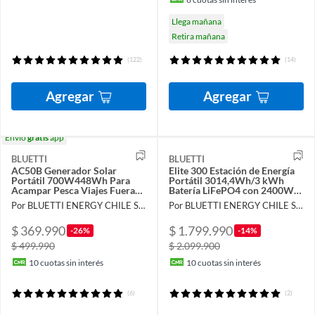
Llega mañana
Retira mañana
(122)
(14)
Agregar
Agregar
Envío
gratis
app
BLUETTI
BLUETTI
AC50B Generador Solar
Elite 300 Estación de Energía
Portátil 700W448Wh Para
Portátil 3014,4Wh/3 kWh
Acampar Pesca Viajes Fuera
Batería LiFePO4 con 2400W
de la Red Emergencia Corte de
Salida CA (4800W Pico),
Por BLUETTI ENERGY CHILE SpA
Por BLUETTI ENERGY CHILE SpA
Energía
Compacta para Respaldo en
Casa, Camping y
$ 369.990
$ 1.799.990
Autocaravana_
-26%
-14%
$ 499.990
$ 2.099.900
10
cuotas sin interés
10
cuotas sin interés
(6)
(2)