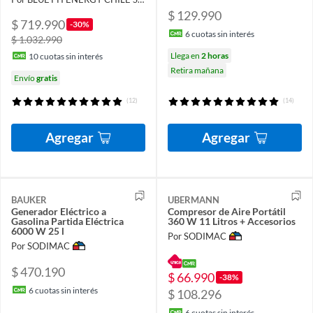
$ 129.990
$ 719.990
-30%
6
cuotas sin interés
$ 1.032.990
Llega en
2 horas
10
cuotas sin interés
Retira mañana
Envío
gratis
(12)
(14)
Agregar
Agregar
BAUKER
UBERMANN
Generador Eléctrico a
Compresor de Aire Portátil
Gasolina Partida Eléctrica
360 W 11 Litros + Accesorios
6000 W 25 l
Por SODIMAC
Por SODIMAC
$ 470.190
$ 66.990
-38%
6
cuotas sin interés
$ 108.296
6
cuotas sin interés