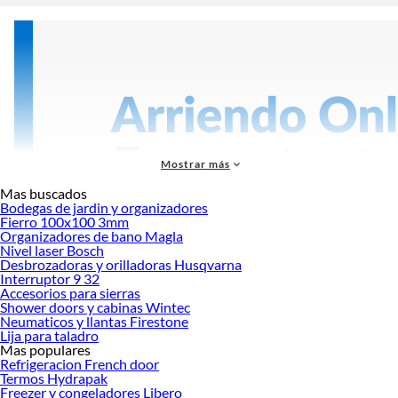
Mostrar más
Mas buscados
Bodegas de jardin y organizadores
Fierro 100x100 3mm
Organizadores de bano Magla
Nivel laser Bosch
Desbrozadoras y orilladoras Husqvarna
Interruptor 9 32
Accesorios para sierras
Más productos con increíbles ofertas:
Shower doors y cabinas Wintec
Neumaticos y llantas Firestone
Accesorios de herramientas eléctricas
Lija para taladro
Dremel y herramientas multipropósito
Mas populares
Taladro percutor
Refrigeracion French door
Sete de herramientas eléctricas e inalámbricas
Termos Hydrapak
Herramientas de banco
Freezer y congeladores Libero