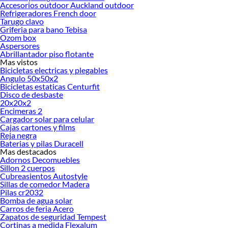
Accesorios outdoor Auckland outdoor
Sierra
Refrigeradores French door
Esmeriles
Tarugo clavo
Lijadoras
Griferia para bano Tebisa
Sierra sable
Ozom box
Cautín
Aspersores
Fresadora
Abrillantador piso flotante
Sierra circular
Mas vistos
Taladro inalámbrico
Bicicletas electricas y plegables
Angulo 50x50x2
Pistola de calor
Bicicletas estaticas Centurfit
Sierra de banco
Disco de desbaste
Ingleteadora
20x20x2
Cepillo eléctrico
Encimeras 2
Generador eléctrico
Cargador solar para celular
Compresor de aire
Cajas cartones y films
Lijadora roto orbital
Reja negra
Herramientas y maquinas
Baterias y pilas Duracell
Mas destacados
Herramientas manuales
Adornos Decomuebles
Caja de herramienta y organizadores
Sillon 2 cuerpos
Caja de herramienta
Cubreasientos Autostyle
Motosierra
Sillas de comedor Madera
Remachadora
Pilas cr2032
Taladro percutor
Bomba de agua solar
Huincha
Carros de feria Acero
Pie de metro
Zapatos de seguridad Tempest
Cortinas a medida Flexalum
Pistola y llave de impacto