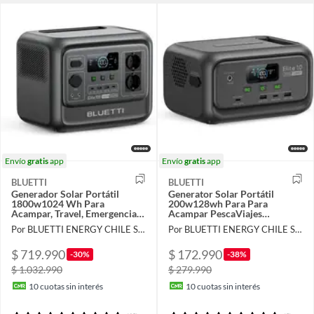
Envío
gratis
app
Envío
gratis
app
BLUETTI
BLUETTI
Generador Solar Portátil
Generator Solar Portátil
1800w1024 Wh Para
200w128wh Para Para
Acampar, Travel, Emergencia
Acampar PescaViajes
Corte de Energía elite 100v2
Emergencia Corte de Energía
Por BLUETTI ENERGY CHILE SpA
Por BLUETTI ENERGY CHILE SpA
Elite 10
$ 719.990
$ 172.990
-30%
-38%
$ 1.032.990
$ 279.990
10
cuotas sin interés
10
cuotas sin interés