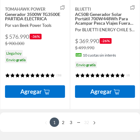
TOMAHAWK POWER
BLUETTI
Generador 3500W TG3500E
AC50B Generador Solar
PARTIDA ELECTRICA
Portátil 700W448Wh Para
Acampar Pesca Viajes Fuera
Por van Beek Power Tools
de la Red Emergencia Corte de
Por BLUETTI ENERGY CHILE SpA
Energía
$ 576.990
-36%
$ 369.990
-26%
$ 900.000
$ 499.990
Llega hoy
10
cuotas sin interés
Envío
gratis
Envío
gratis
(16)
(6)
Agregar
Agregar
...
1
2
3
32