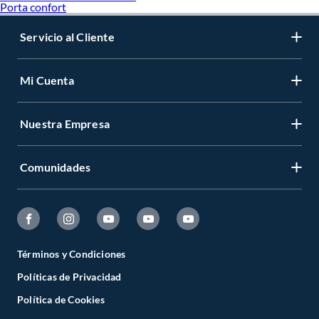
Porta confort
Pistola de clavos
Lijadora orbital
Taladro percutor
Servicio al Cliente
Taladro inalámbrico percutor
Taladro atornillador
Taladro inalámbrico atornillador
Mi Cuenta
Escaleras
Atornillador y Destornillador eléctrico
Nuestra Empresa
Búsquedas destacadas
Soldadura 6011
Comunidades
Soldadora MIG
Términos y Condiciones
Políticas de Privacidad
Política de Cookies