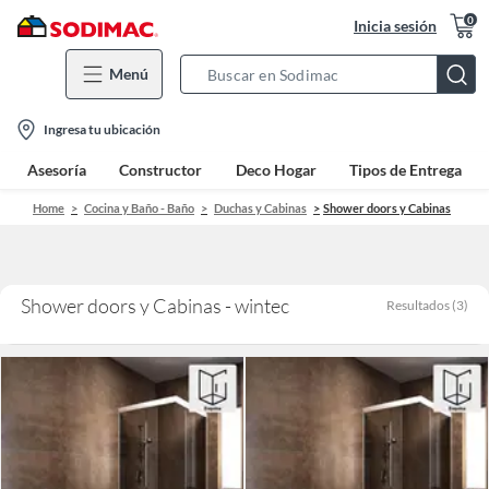
0
Inicia sesión
Menú
Search
Bar
location-
Ingresa tu ubicación
icon
Asesoría
Constructor
Deco Hogar
Tipos de Entrega
Home
Cocina y Baño - Baño
Duchas y Cabinas
Shower doors y Cabinas
Shower doors y Cabinas - wintec
Resultados
(
3
)