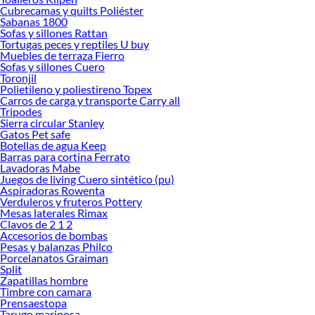
Encuentra una amplia variedad de productos de Shower doors y Cabinas en
Cubrecamas y quilts Poliéster
Sodimac. Encuentra todo lo necesario para tus proyectos de renovación y
Sabanas 1800
decoración. ¡Visítanos y haz tus ideas realidad!
Sofas y sillones Rattan
Tortugas peces y reptiles U buy
Muebles de terraza Fierro
Sofas y sillones Cuero
Toronjil
Polietileno y poliestireno Topex
Carros de carga y transporte Carry all
Tripodes
Sierra circular Stanley
Gatos Pet safe
Botellas de agua Keep
Barras para cortina Ferrato
Lavadoras Mabe
Juegos de living Cuero sintético (pu)
Aspiradoras Rowenta
Verduleros y fruteros Pottery
Mesas laterales Rimax
Clavos de 2 1 2
Accesorios de bombas
Pesas y balanzas Philco
Porcelanatos Graiman
Split
Zapatillas hombre
Timbre con camara
Prensaestopa
Tarugo mariposa