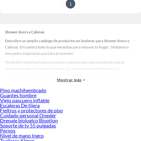
1
Shower doors y Cabinas
Descubre un amplio catálogo de productos en Sodimac para Shower doors y
Cabinas. Encuentra todo lo que necesitas para renovar tu hogar. ¡Visítanos y
encuentra inspiración para tus proyectos!
Desde herramientas hasta accesorios, estamos aquí para ayudarte a hacer
realidad tus ideas y renovar tus espacios, creando un ambiente único y
personalizado. Explora nuestra selección de herramientas, materiales y
Mostrar más
accesorios de calidad que te ayudarán a crear un espacio más tú.
Pino machihembrado
Desde remodelaciones hasta proyectos de decoración, estamos aquí para hacer
Guantes hombre
tus ideas realidad. ¡Visítanos y encuentra todo lo que tenemos para ofrecerte en
Viejo pascuero inflable
Shower doors y Cabinas!
Escaleras De tijera
Fieltros y protectores de piso
Explora la variedad de productos de Shower doors y Cabinas en Sodimac
Cuidado personal Oneder
Drenaje biologico Bioption
Herramientas, materiales y accesorios de calidad para tus proyectos y
Soporte de tv 55 pulgadas
renovación de espacios. ¡Visítanos y descubre todo lo que tenemos para
Pernos
ofrecerte!
Nivel de mano Ingco
Toalleros Klipen