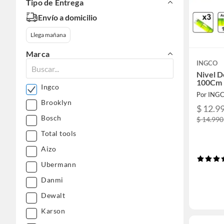
Tipo de Entrega
Envío a domicilio
Llega mañana
Marca
INGCO
Nivel D
100Cm 
Ingco
Por ING
Brooklyn
$ 12.9
Bosch
$ 14.990
Total tools
Aizo
Ubermann
Danmi
Dewalt
Karson