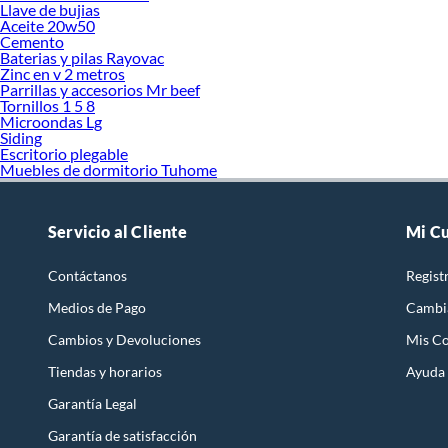
Llave de bujias
Aceite 20w50
Cemento
Baterias y pilas Rayovac
Zinc en v 2 metros
Parrillas y accesorios Mr beef
Tornillos 1 5 8
Microondas Lg
Siding
Escritorio plegable
Muebles de dormitorio Tuhome
Servicio al Cliente
Mi C
Contáctanos
Regist
Medios de Pago
Cambi
Cambios y Devoluciones
Mis C
Tiendas y horarios
Ayuda
Garantía Legal
Garantía de satisfacción