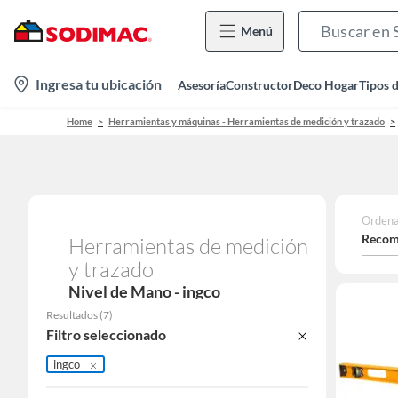
Menú
location-
Ingresa tu ubicación
Asesoría
Constructor
Deco Hogar
Tipos 
icon
Home
Herramientas y máquinas - Herramientas de medición y trazado
Ordena
Recom
Herramientas de medición
y trazado
Nivel de Mano - ingco
Resultados
(
7
)
Filtro seleccionado
ingco