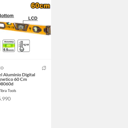
CO
l Aluminio Digital
netico 60 Cm
08060d
ibra Tools
5.990