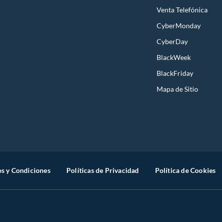
Venta Telefónica
CyberMonday
CyberDay
BlackWeek
BlackFriday
Mapa de Sitio
s y Condiciones
Políticas de Privacidad
Política de Cookies