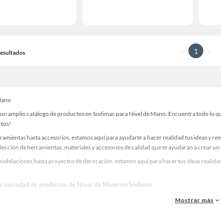
1
 Resultados
Mano
un amplio catálogo de productos en Sodimac para Nivel de Mano. Encuentra todo lo que 
ctos!
ramientas hasta accesorios, estamos aquí para ayudarte a hacer realidad tus ideas y re
lección de herramientas, materiales y accesorios de calidad que te ayudarán a crear un
odelaciones hasta proyectos de decoración, estamos aquí para hacer tus ideas realidad.
la variedad de productos de Nivel de Mano en Sodimac
as, materiales y accesorios de calidad para tus proyectos y renovación de espacios. ¡
Mostrar más
 una amplia variedad de productos de Nivel de Mano en Sodimac. Encuentra todo lo nec