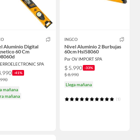
CO
INGCO
l Aluminio Digital
Nivel Aluminio 2 Burbujas
netico 60 Cm
60cm Hsl58060
08060d
Por OV IMPORT SPA
FERROELECTRONIC SPA
$ 5.990
-33%
4.990
-41%
$ 8.990
.990
Llega mañana
ga mañana
ira mañana
(1)