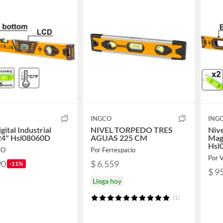
INGCO
ING
gital Industrial
NIVEL TORPEDO TRES
Nive
4" Hsl08060D
AGUAS 225 CM
Mag
Hsl
CO
Por Ferrespacio
Por V
90
$ 6.559
-11%
$ 9
Llega hoy
(1)