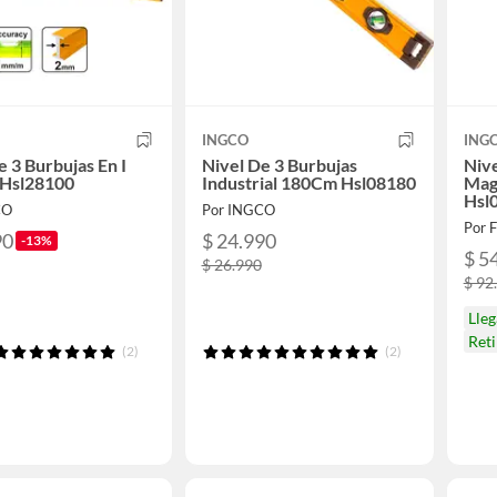
INGCO
ING
e 3 Burbujas En I
Nivel De 3 Burbujas
Nive
Hsl28100
Industrial 180Cm Hsl08180
Mag
Hsl
CO
Por INGCO
Por 
90
$ 24.990
-13%
$ 5
$ 26.990
$ 92
Lle
Ret
(2)
(2)