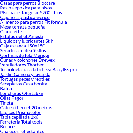
ideas real
Casas para perros Bloccare
Resina epoxica para pisos
Piscina rectangular 5700 litros
Cajonera plastica wenco
Alimento para perros Fit formula
Mesa terraza pequeña
Ciboulette
Estufas pellet Amesti
Liquidos y lubricantes Stihl
Caja estanca 150x150
Secadora midea 9 kilos
Cortinas de tela Meriggi
Cunas y colchones Drewex
Ventiladores Thorben
Tecnologia para la belleza Babyliss pro
Jardin Camelia y lavanda
Tortugas peces y reptiles
Secaplatos Casa bonita
Batea
Loncheras Ofertabkn
Ollas Fagor
Tineta
Cable ethernet 20 metros
Lapices Prismacolor
Tabla cepillada 1x6
Ferreteria Total tools
Bronce
Chalecos reflectantes