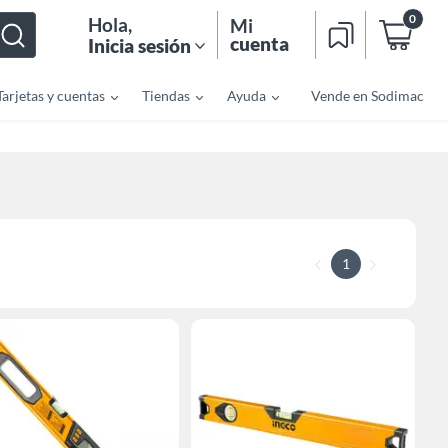
0
Hola
,
Mi
cuenta
Inicia sesión
Tarjetas y cuentas
Tiendas
Ayuda
Vende en Sodimac
1