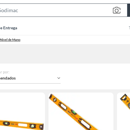
Search
Bar
de Entrega
Nivel de Mano
r por
:
endados