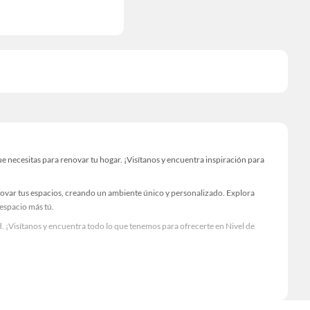
necesitas para renovar tu hogar. ¡Visítanos y encuentra inspiración para
novar tus espacios, creando un ambiente único y personalizado. Explora
 espacio más tú.
 ¡Visítanos y encuentra todo lo que tenemos para ofrecerte en Nivel de
Visítanos y descubre todo lo que tenemos para ofrecerte!
esario para tus proyectos de renovación y decoración. ¡Visítanos y haz tus