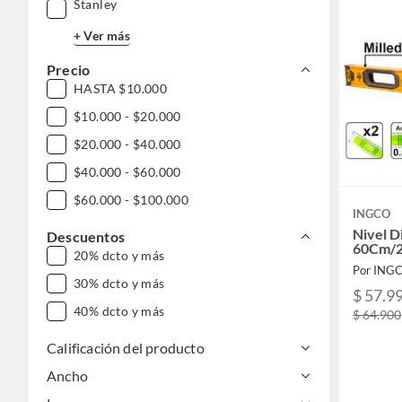
Stanley
+ Ver más
Precio
HASTA $10.000
$10.000 - $20.000
$20.000 - $40.000
$40.000 - $60.000
$60.000 - $100.000
INGCO
Nivel Di
Descuentos
60Cm/2
20% dcto y más
Por ING
30% dcto y más
$ 57.9
40% dcto y más
$ 64.900
Calificación del producto
Ancho