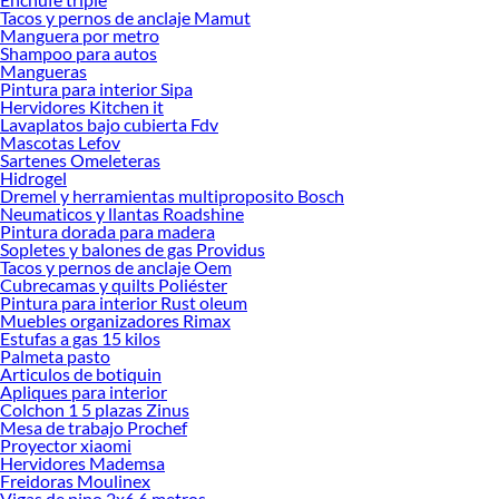
ofrecerte!
Tacos y pernos de anclaje Mamut
Manguera por metro
Encuentra una amplia variedad de productos de Cunas y colchones en Sodimac.
Shampoo para autos
Encuentra todo lo necesario para tus proyectos de renovación y decoración.
Mangueras
¡Visítanos y haz tus ideas realidad!
Pintura para interior Sipa
Hervidores Kitchen it
Lavaplatos bajo cubierta Fdv
Mascotas Lefov
Sartenes Omeleteras
Hidrogel
Dremel y herramientas multiproposito Bosch
Neumaticos y llantas Roadshine
Pintura dorada para madera
Sopletes y balones de gas Providus
Tacos y pernos de anclaje Oem
Cubrecamas y quilts Poliéster
Pintura para interior Rust oleum
Muebles organizadores Rimax
Estufas a gas 15 kilos
Palmeta pasto
Articulos de botiquin
Apliques para interior
Colchon 1 5 plazas Zinus
Mesa de trabajo Prochef
Proyector xiaomi
Hervidores Mademsa
Freidoras Moulinex
Vigas de pino 2x6 6 metros