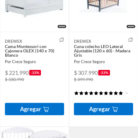
DREWEX
DREWEX
Cama Montessori con
Cuna colecho LEO Lateral
Cajonera OLEX (140 x 70)
Ajustable (120 x 60) - Madera
Blanco
Gris
Por Crece Seguro
Por Crece Seguro
$ 221.990
$ 307.990
-33%
-23%
$ 330.990
$ 399.990
(1)
Agregar
Agregar