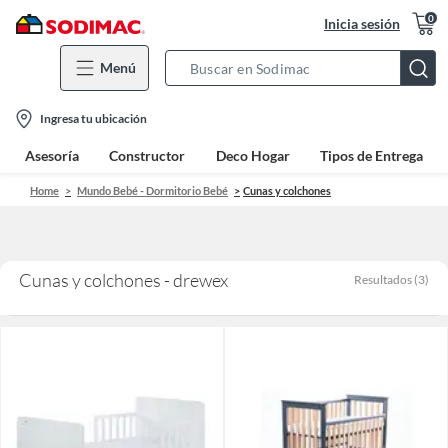
0
Inicia sesión
Menú
Search
Bar
location-
Ingresa tu ubicación
icon
Asesoría
Constructor
Deco Hogar
Tipos de Entrega
Home
Mundo Bebé - Dormitorio Bebé
Cunas y colchones
Cunas y colchones - drewex
Resultados
(
3
)