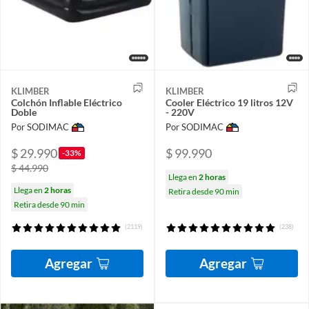
KLIMBER
KLIMBER
Colchón Inflable Eléctrico
Cooler Eléctrico 19 litros 12V
Doble
- 220V
Por SODIMAC
Por SODIMAC
$ 29.990
$ 99.990
-33%
$ 44.990
Llega en
2 horas
Llega en
2 horas
Retira desde 90 min
Retira desde 90 min
(2119)
(238)
Agregar
Agregar