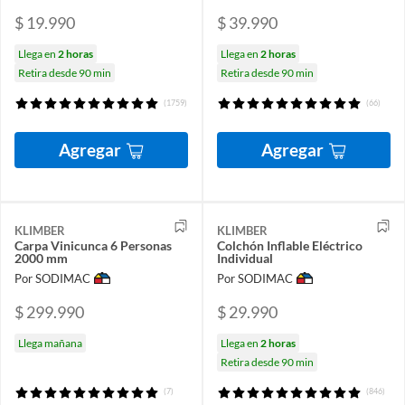
$ 19.990
$ 39.990
Llega en
2 horas
Llega en
2 horas
Retira desde 90 min
Retira desde 90 min
(1759)
(66)
Agregar
Agregar
KLIMBER
KLIMBER
Carpa Vinicunca 6 Personas
Colchón Inflable Eléctrico
2000 mm
Individual
Por SODIMAC
Por SODIMAC
$ 299.990
$ 29.990
Llega mañana
Llega en
2 horas
Retira desde 90 min
(7)
(846)