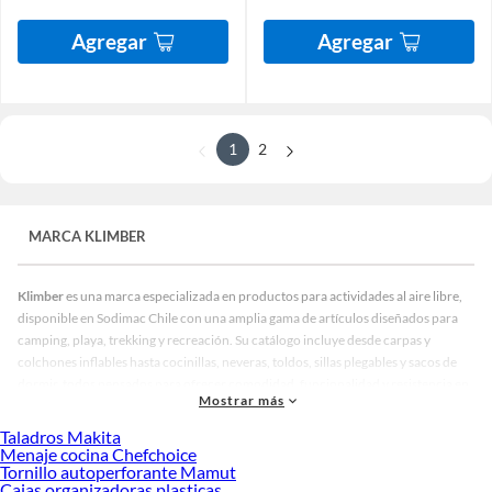
Agregar
Agregar
1
2
MARCA KLIMBER
Klimber
es una marca especializada en productos para actividades al aire libre,
disponible en Sodimac Chile con una amplia gama de artículos diseñados para
camping, playa, trekking y recreación. Su catálogo incluye desde carpas y
colchones inflables hasta cocinillas, neveras, toldos, sillas plegables y sacos de
dormir, todos pensados para ofrecer comodidad, funcionalidad y resistencia en
Mostrar más
entornos naturales.
Klimber
se ha consolidado como una opción confiable para
quienes disfrutan de la vida outdoor, gracias a su enfoque en materiales
Taladros Makita
duraderos, diseño práctico y precios accesibles.
Menaje cocina Chefchoice
Tornillo autoperforante Mamut
Marca Klimber:
Cajas organizadoras plasticas