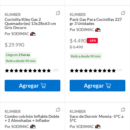
KLIMBER
KLIMBER
Cocinilla Kibo Gas 2
Pack Gas Para Cocinillas 227
Quemador(es) 13x28x63 cm
gr 3 Unidades
Gris Oscuro
Por SODIMAC
Por SODIMAC
$ 4.490
-18%
$ 29.990
$ 5.490
Llega en
2 horas
Retira desde 90 min
Retira desde 90 min
(235)
(27)
Agregar
Agregar
KLIMBER
KLIMBER
Combo colchón Inflable Doble
Saco de Dormir Momia -5°C a
+ 2 Almohadas + Inflador
5°C
Por SODIMAC
Por SODIMAC