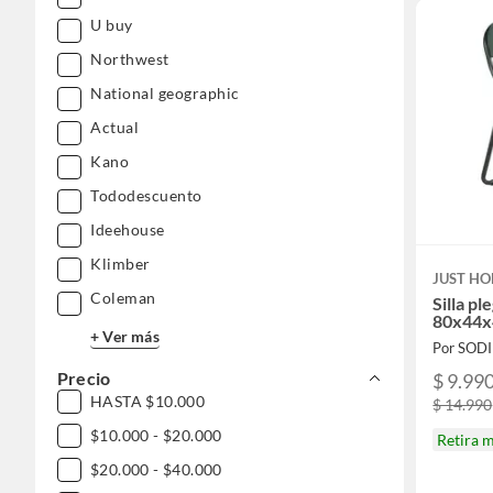
U buy
Northwest
National geographic
Actual
Kano
Tododescuento
Ideehouse
Klimber
JUST HO
Coleman
Silla p
80x44x
+ Ver más
Por SOD
Precio
$ 9.99
HASTA $10.000
$ 14.990
$10.000 - $20.000
Retira 
$20.000 - $40.000