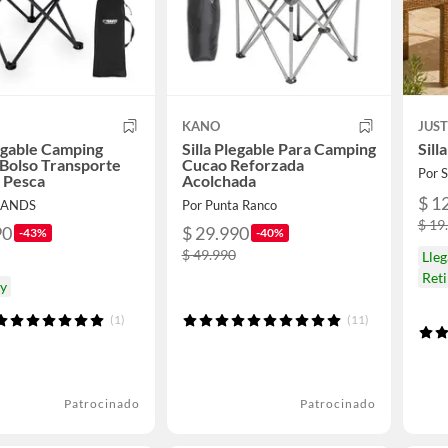
KANO
JUS
legable Camping
Silla Plegable Para Camping
Sill
 Bolso Transporte
Cucao Reforzada
Por
 Pesca
Acolchada
$ 1
RANDS
Por Punta Ranco
$ 19
90
$ 29.990
-43%
-40%
$ 49.990
Lle
Ret
oy
(1)
(11)
Patrocinado
Patrocinado