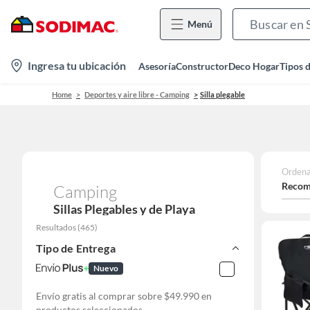
Menú
location-
Ingresa tu ubicación
Asesoría
Constructor
Deco Hogar
Tipos 
icon
Home
Deportes y aire libre - Camping
Silla plegable
Ordena
Recom
Camping
Sillas Plegables y de Playa
Resultados
(
465
)
Tipo de Entrega
Nuevo
Envío gratis al comprar sobre $49.990 en
productos seleccionados.