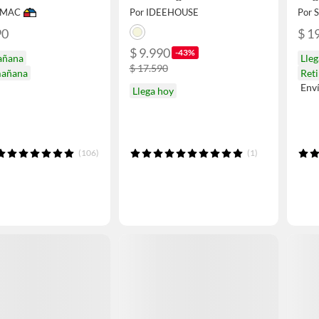
IMAC
Por IDEEHOUSE
Por
90
$ 1
$ 9.990
-43%
añana
Lle
$ 17.590
mañana
Ret
Env
Llega hoy
(106)
(1)