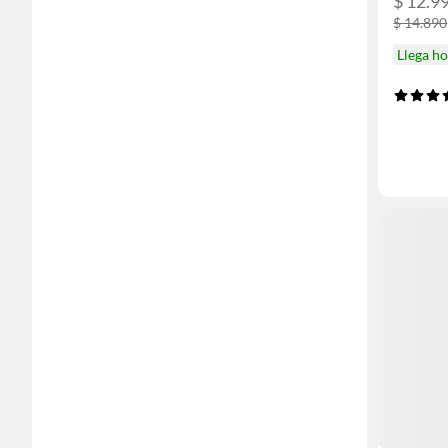
$ 12.9
$ 14.890
Llega h