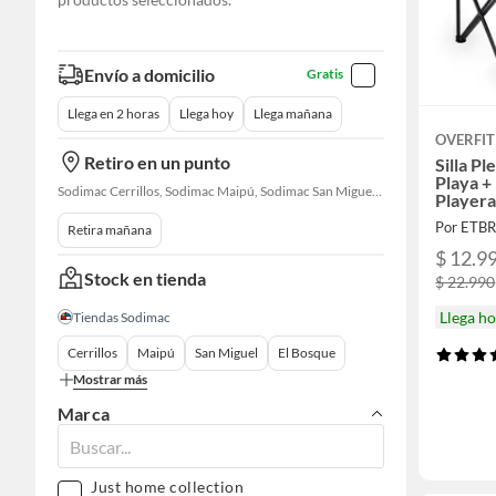
Envío a domicilio
Gratis
Llega en 2 horas
Llega hoy
Llega mañana
OVERFIT
Retiro en un punto
Silla P
Playa +
Sodimac Cerrillos, Sodimac Maipú, Sodimac San Miguel, Sodimac El Bosque, Sodimac San Bernardo, Sodimac Talagante, Sodimac San Fernando
Playera
Por ETB
Retira mañana
$ 12.9
Stock en tienda
$ 22.990
Llega h
Tiendas Sodimac
Cerrillos
Maipú
San Miguel
El Bosque
Mostrar más
Marca
Just home collection