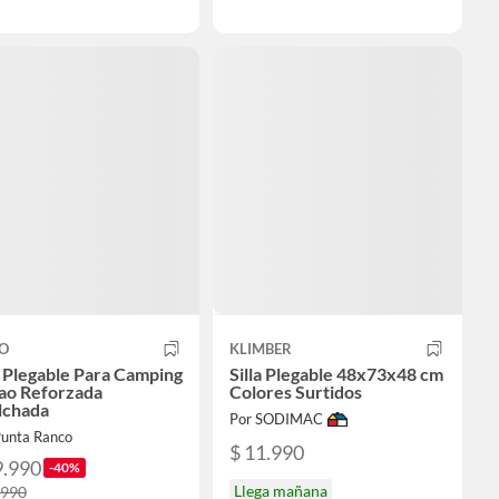
O
KLIMBER
a Plegable Para Camping
Silla Plegable 48x73x48 cm
ao Reforzada
Colores Surtidos
lchada
Por SODIMAC
Punta Ranco
$ 11.990
9.990
-40%
Llega mañana
.990