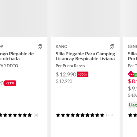
OP
KANO
GEN
ango Plegable de
Silla Plegable Para Camping
Sill
Acolchada
Licanray Respirable Liviana
Port
TAR DECO
Por Punta Ranco
Por
$ 12.990
-35%
$ 8
$ 19.990
90
-11%
$ 9
$ 19
Lleg
(4)
(23)