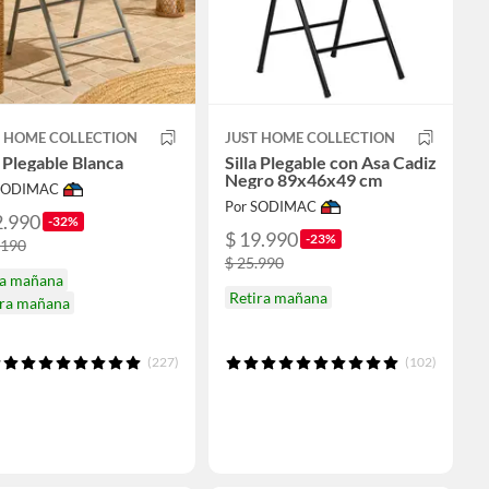
T HOME COLLECTION
JUST HOME COLLECTION
a Plegable Blanca
Silla Plegable con Asa Cadiz
Negro 89x46x49 cm
 SODIMAC
Por SODIMAC
2.990
-32%
$ 19.990
-23%
.190
$ 25.990
ga mañana
Retira mañana
ira mañana
(227)
(102)