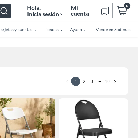
0
Hola
,
Mi
cuenta
Inicia sesión
Tarjetas y cuentas
Tiendas
Ayuda
Vende en Sodimac
...
1
2
3
10