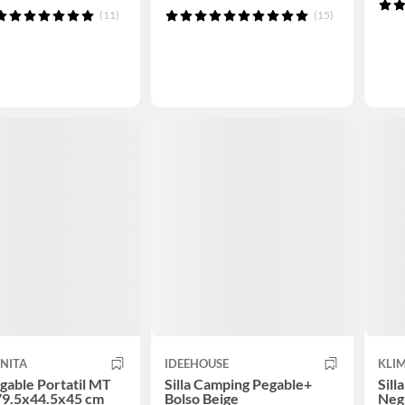
(11)
(15)
NITA
IDEEHOUSE
KLI
legable Portatil MT
Silla Camping Pegable+
Sill
79.5x44.5x45 cm
Bolso Beige
Neg