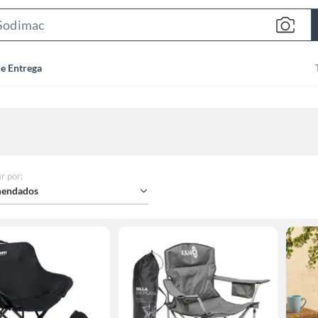
Search
Bar
de Entrega
r por
:
endados