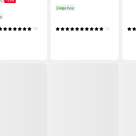
90
-13%
Llega hoy
oy
(8)
(1)