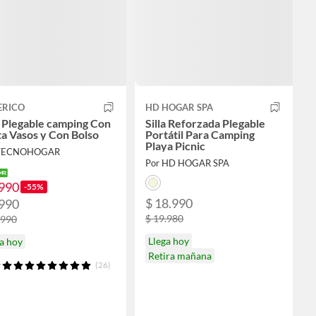
ERICO
HD HOGAR SPA
a Plegable camping Con
Silla Reforzada Plegable
a Vasos y Con Bolso
Portátil Para Camping
Playa Picnic
 TECNOHOGAR
Por HD HOGAR SPA
.990
-55%
$ 18.990
.990
$ 19.980
.990
Llega hoy
a hoy
Retira mañana
(26)