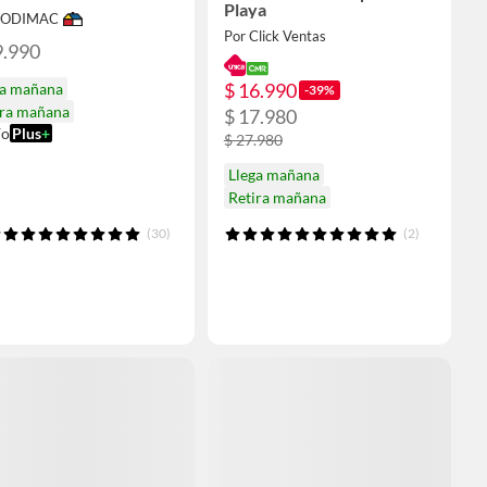
Playa
 SODIMAC
Por Click Ventas
9.990
$ 16.990
ga mañana
-39%
ira mañana
$ 17.980
ío
Plus
+
$ 27.980
Llega mañana
Retira mañana
(30)
(2)