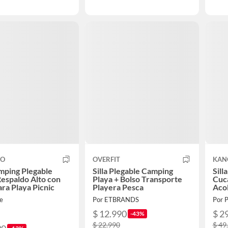
CO
OVERFIT
KAN
amping Plegable
Silla Plegable Camping
Sill
espaldo Alto con
Playa + Bolso Transporte
Cuc
ara Playa Picnic
Playera Pesca
Aco
fe
Por ETBRANDS
Por 
$ 12.990
$ 2
-43%
$ 22.990
$ 49