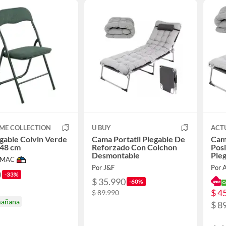
ME COLLECTION
U BUY
ACT
legable Colvin Verde
Cama Portatil Plegable De
Cama
48 cm
Reforzado Con Colchon
Posi
Desmontable
Ple
IMAC
Por J&F
Por 
0
-33%
$ 35.990
-60%
$ 4
$ 89.990
mañana
$ 8