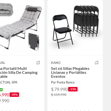
UAL
KANO
 Portatil Multi
Set x6 Sillas Plegables
ción Silla De Camping
Livianas y Portátiles
gable
Eventos
ACTUAL SPA
Por Punta Ranco
$ 79.990
-33%
5.990
$ 119.990
-49%
9.990