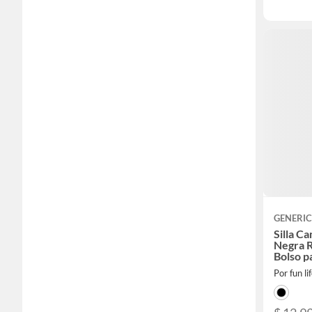
GENERI
Silla C
Negra R
Bolso p
Por fun li