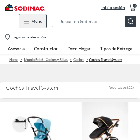
0
Inicia sesión
Menú
Search
Bar
location-
Ingresa tu ubicación
icon
Asesoría
Constructor
Deco Hogar
Tipos de Entrega
Home
Mundo Bebé - Coches y Sillas
Coches
Coches Travel System
Coches Travel System
Resultados
(
22
)