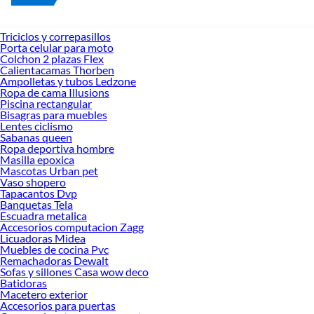
Triciclos y correpasillos
Porta celular para moto
Colchon 2 plazas Flex
Calientacamas Thorben
Ampolletas y tubos Ledzone
Ropa de cama Illusions
Piscina rectangular
Bisagras para muebles
Lentes ciclismo
Sabanas queen
Ropa deportiva hombre
Masilla epoxica
Mascotas Urban pet
Vaso shopero
Tapacantos Dvp
Banquetas Tela
Escuadra metalica
Accesorios computacion Zagg
Licuadoras Midea
Muebles de cocina Pvc
Remachadoras Dewalt
Sofas y sillones Casa wow deco
Batidoras
Macetero exterior
Accesorios para puertas