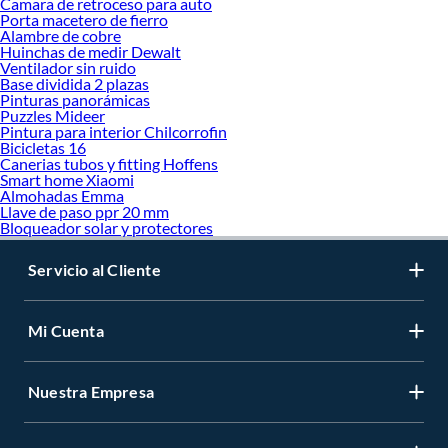
Camara de retroceso para auto
Porta macetero de fierro
Alambre de cobre
Huinchas de medir Dewalt
Ventilador sin ruido
Base dividida 2 plazas
Pinturas panorámicas
Puzzles Mideer
Pintura para interior Chilcorrofin
Bicicletas 16
Canerias tubos y fitting Hoffens
Smart home Xiaomi
Almohadas Emma
Llave de paso ppr 20 mm
Bloqueador solar y protectores
Servicio al Cliente
Mi Cuenta
Nuestra Empresa