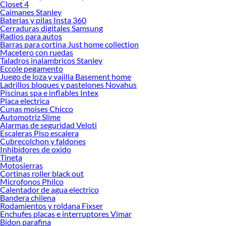
Closet 4
Caimanes Stanley
Baterias y pilas Insta 360
Cerraduras digitales Samsung
Radios para autos
Barras para cortina Just home collection
Macetero con ruedas
Taladros inalambricos Stanley
Eccole pegamento
Juego de loza y vajilla Basement home
Ladrillos bloques y pastelones Novahus
Piscinas spa e inflables Intex
Placa electrica
Cunas moises Chicco
Automotriz Slime
Alarmas de seguridad Veloti
Escaleras Piso escalera
Cubrecolchon y faldones
Inhibidores de oxido
Tineta
Motosierras
Cortinas roller black out
Microfonos Philco
Calentador de agua electrico
Bandera chilena
Rodamientos y roldana Fixser
Enchufes placas e interruptores Vimar
Bidon parafina