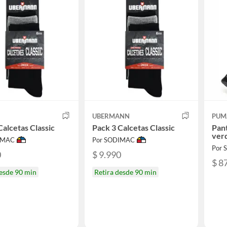
UBERMANN
PUM
Calcetas Classic
Pack 3 Calcetas Classic
Pant
ver
IMAC
Por SODIMAC
Por
0
$ 9.990
$ 8
desde 90 min
Retira desde 90 min