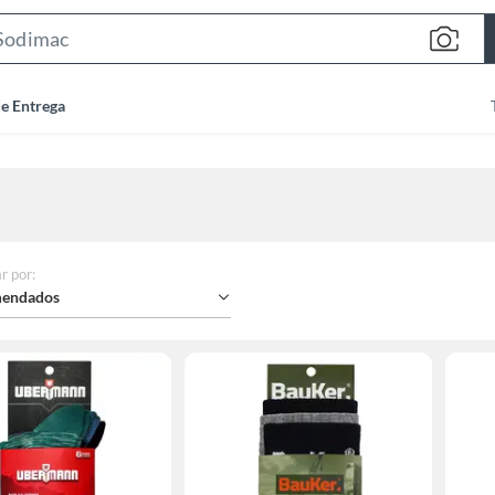
Search
Bar
de Entrega
r por
:
endados