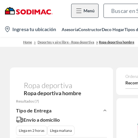
Menú
location-
Ingresa tu ubicación
Asesoría
Constructor
Deco Hogar
Tipos 
icon
Home
Deportes y aire libre - Ropa deportiva
Ropa deportiva hombre
Ordena
Recom
Ropa deportiva
Ropa deportiva hombre
Resultados
(
7
)
Tipo de Entrega
Envío a domicilio
Llega en 2 horas
Llega mañana