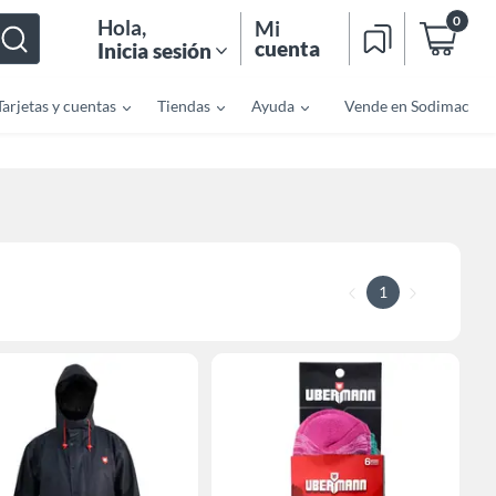
0
Hola
,
Mi
cuenta
Inicia sesión
Tarjetas y cuentas
Tiendas
Ayuda
Vende en Sodimac
1