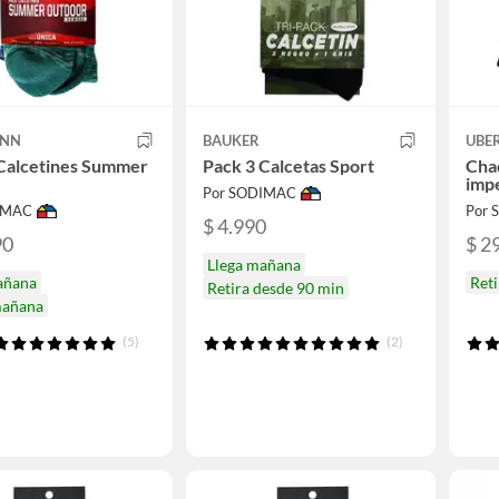
ANN
BAUKER
UBE
 Calcetines Summer
Pack 3 Calcetas Sport
Chaq
e
imp
Por SODIMAC
IMAC
Por
$ 4.990
90
$ 2
Llega mañana
añana
Ret
Retira desde 90 min
mañana
(5)
(2)