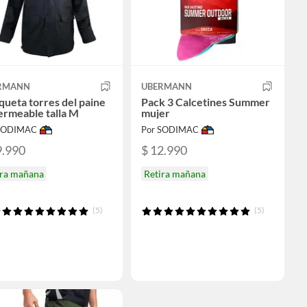
RMANN
UBERMANN
ueta torres del paine
Pack 3 Calcetines Summer
ermeable talla M
mujer
 SODIMAC
Por SODIMAC
9.990
$ 12.990
ira mañana
Retira mañana
(5)
(5)