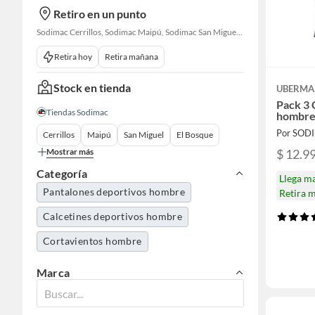
Retiro en un punto
Sodimac Cerrillos, Sodimac Maipú, Sodimac San Miguel, Sodimac El Bosque, Sodimac San Bernardo, Sodimac Talagante
Retira hoy
Retira mañana
Stock en tienda
UBERM
Pack 3
Tiendas Sodimac
hombr
Por SOD
Cerrillos
Maipú
San Miguel
El Bosque
$ 12.9
Mostrar más
Categoría
Llega m
Pantalones deportivos hombre
Retira 
Calcetines deportivos hombre
Cortavientos hombre
Marca