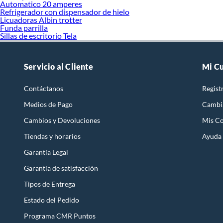
Automatico 20 amperes
Refrigerador con dispensador de hielo
Licuadoras Albin trotter
Funda parrilla
Sillas de escritorio Tela
Servicio al Cliente
Mi C
Contáctanos
Regist
Medios de Pago
Cambi
Cambios y Devoluciones
Mis C
Tiendas y horarios
Ayuda
Garantía Legal
Garantía de satisfacción
Tipos de Entrega
Estado del Pedido
Programa CMR Puntos