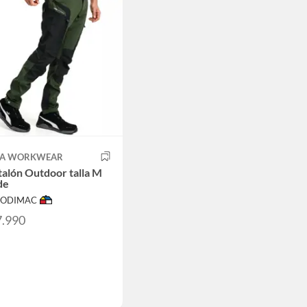
A WORKWEAR
alón Outdoor talla M
de
 SODIMAC
7.990