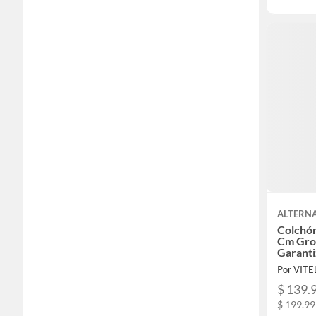
ALTERNA
Colchón
Cm Gro
Garant
Por VITE
$ 139.
$ 199.9