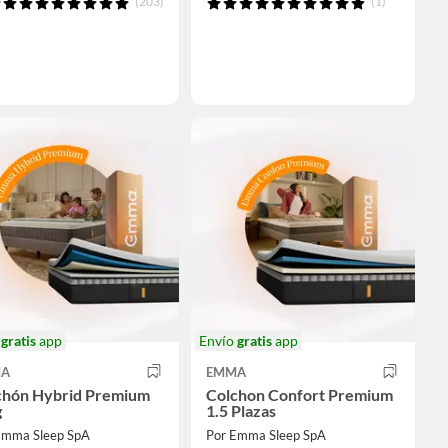
(203)
(1)
o
gratis
app
Envío
gratis
app
A
EMMA
chón Hybrid Premium
Colchon Confort Premium
g
1.5 Plazas
Emma Sleep SpA
Por Emma Sleep SpA