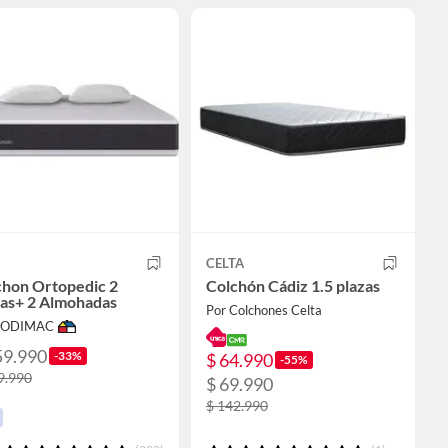
CELTA
chon Ortopedic 2
Colchón Cádiz 1.5 plazas
zas+ 2 Almohadas
Por Colchones Celta
 SODIMAC
59.990
-33%
$ 64.990
-55%
9.990
$ 69.990
$ 142.990