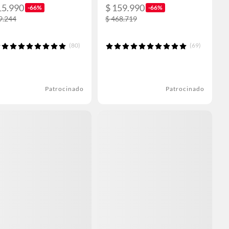
15.990
$ 159.990
-66%
-66%
9.244
$ 468.719
(80)
(69)
Patrocinado
Patrocinado