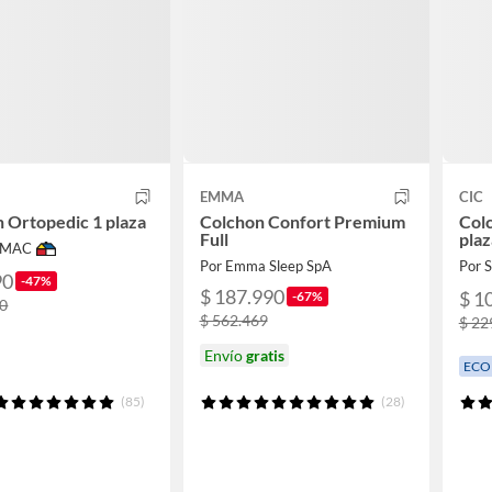
EMMA
CIC
 Ortopedic 1 plaza
Colchon Confort Premium
Col
Full
plaz
IMAC
Por Emma Sleep SpA
Por
90
-47%
$ 187.990
$ 1
-67%
90
$ 562.469
$ 22
Envío
gratis
ECO
(85)
(28)