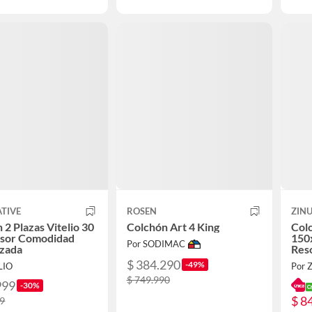
TIVE
ROSEN
ZIN
 2 Plazas Vitelio 30
Colchón Art 4 King
Colc
sor Comodidad
150
Por SODIMAC
izada
Reso
$ 384.290
-49%
LIO
Por Z
$ 749.990
999
-30%
$ 8
99