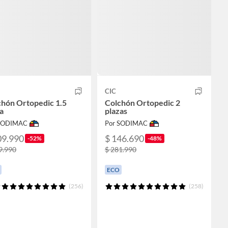
CIC
chón Ortopedic 1.5
Colchón Ortopedic 2
a
plazas
 SODIMAC
Por SODIMAC
09.990
$ 146.690
-52%
-48%
9.990
$ 281.990
ECO
(256)
(258)