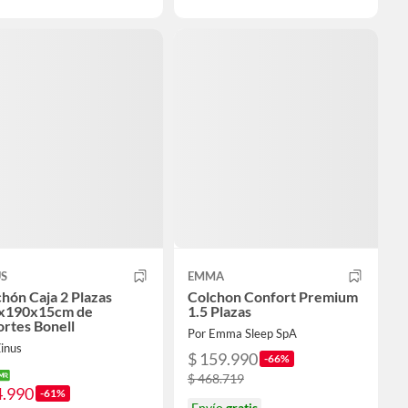
US
EMMA
hón Caja 2 Plazas
Colchon Confort Premium
x190x15cm de
1.5 Plazas
rtes Bonell
Por Emma Sleep SpA
inus
$ 159.990
-66%
$ 468.719
4.990
-61%
Envío
gratis