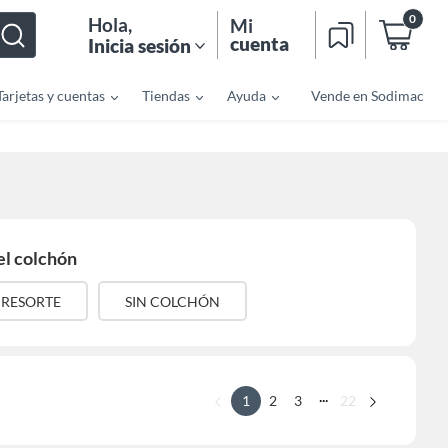
0
Hola
,
Mi
cuenta
Inicia sesión
Tarjetas y cuentas
Tiendas
Ayuda
Vende en Sodimac
el colchón
RESORTE
SIN COLCHÓN
...
1
2
3
22