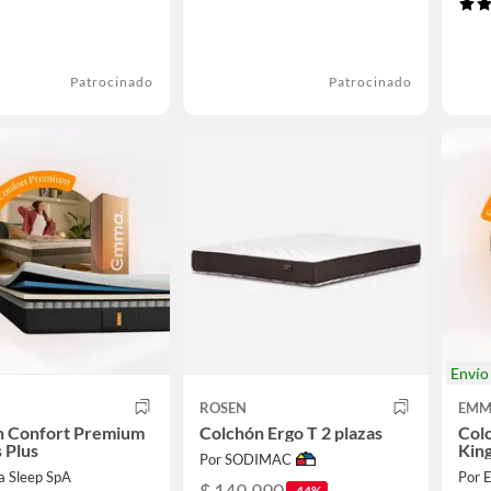
Patrocinado
Patrocinado
Enví
ROSEN
EMM
n Confort Premium
Colchón Ergo T 2 plazas
Col
s Plus
Kin
Por SODIMAC
 Sleep SpA
Por 
-44%