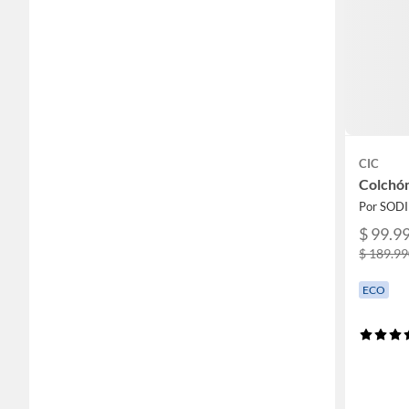
CIC
Colchón
Por SOD
$ 99.9
$ 189.9
ECO