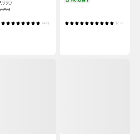
9.990
9.990
(47)
(69)