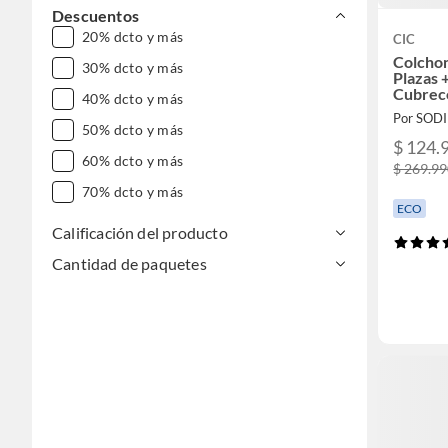
Descuentos
20% dcto y más
CIC
Colchon
30% dcto y más
Plazas 
Cubrec
40% dcto y más
Por SOD
50% dcto y más
$ 124.
60% dcto y más
$ 269.9
70% dcto y más
ECO
Calificación del producto
Cantidad de paquetes