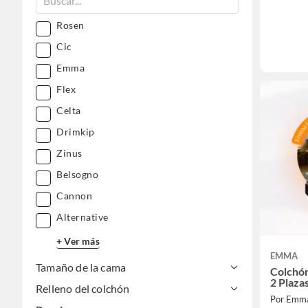
Rosen
Cic
Emma
Flex
Celta
Drimkip
Zinus
Belsogno
Cannon
Alternative
+ Ver más
EMMA
Tamaño de la cama
Colchó
2 Plaza
Relleno del colchón
Por Emma