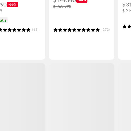
$ 149.990
990
$ 3
-66%
$ 269.990
69
$ 91
atis
(63)
(272)