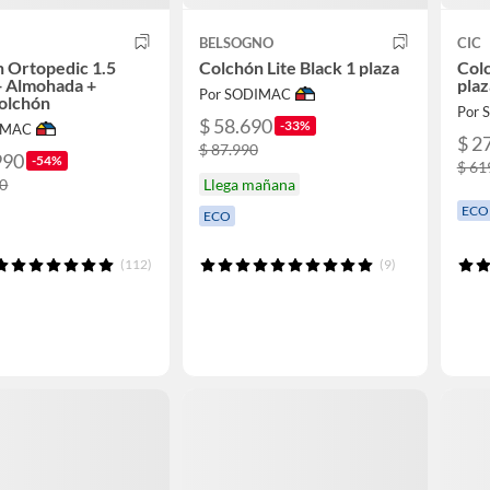
BELSOGNO
CIC
 Ortopedic 1.5
Colchón Lite Black 1 plaza
Col
+ Almohada +
pla
Por SODIMAC
olchón
Por
$ 58.690
-33%
IMAC
$ 2
$ 87.990
990
-54%
$ 61
90
Llega mañana
ECO
ECO
(112)
(9)