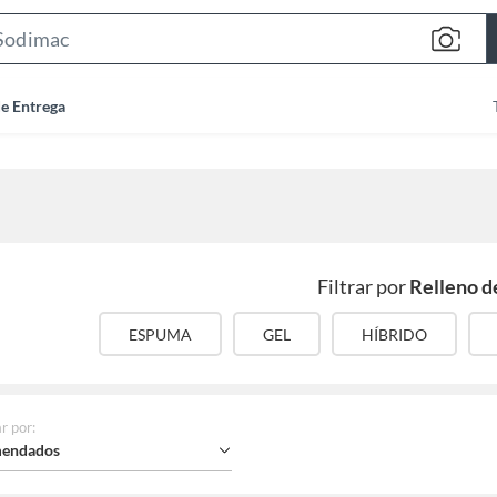
Search
Bar
de Entrega
Filtrar por
Relleno d
ESPUMA
GEL
HÍBRIDO
r por
:
endados