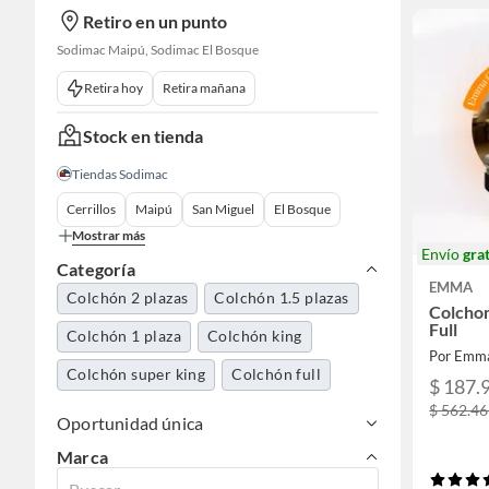
Retiro en un punto
Sodimac Maipú, Sodimac El Bosque
Retira hoy
Retira mañana
Stock en tienda
Tiendas Sodimac
Cerrillos
Maipú
San Miguel
El Bosque
Mostrar más
Envío
grat
Categoría
EMMA
Colchón 2 plazas
Colchón 1.5 plazas
Colcho
Full
Colchón 1 plaza
Colchón king
Por Emma
Colchón super king
Colchón full
$ 187.
$ 562.4
Oportunidad única
Marca