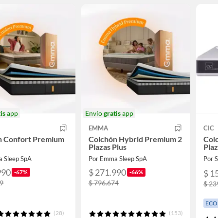
is
app
Envío
gratis
app
EMMA
CIC
n Confort Premium
Colchón Hybrid Premium 2
Col
Plazas Plus
Pla
 Sleep SpA
Por Emma Sleep SpA
Por
990
$ 271.990
$ 1
-67%
-66%
69
$ 796.674
$ 23
ECO
(28)
(153)