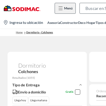
Menú
location-
Ingresa tu ubicación
Asesoría
Constructor
Deco Hogar
Tipos 
icon
Home
Dormitorio - Colchones
Dormitorio
Colchones
Resultados
(
1055
)
Tipo de Entrega
Ordena
Envío a domicilio
Gratis
Recom
Llega hoy
Llega mañana