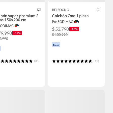
BELSOGNO
chón super premium 2
Colchón One 1 plaza
zas 150x200 cm
Por SODIMAC
 SODIMAC
$ 53.790
-47%
79.990
-55%
$ 100.990
9.990
ECO
(38)
(15)