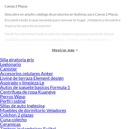
Camas 2 Plazas
Descubre un amplio catálogo de productos en Sodimac para Camas 2 Plazas.
Encuentra todo lo que necesitas para renovar tu hogar. ¡Visítanos y encuentra
inspiración para tus proyectos!
Desde herramientas hasta accesorios, estamos aquí para ayudarte a hacer
realidad tus ideas y renovar tus espacios, creando un ambiente único y
personalizado. Explora nuestra selección de herramientas, materiales y
Mostrar más
accesorios de calidad que te ayudarán a crear un espacio más tú.
Silla giratoria gris
Desde remodelaciones hasta proyectos de decoración, estamos aquí para hacer
Legionario
tus ideas realidad. ¡Visítanos y encuentra todo lo que tenemos para ofrecerte en
Canister
Camas 2 Plazas!
Accesorios celulares Anker
Living de terraza Element design
Explora la variedad de productos de Camas 2 Plazas en Sodimac
Aspirado y limpieza Lg
Autos de juguete basicos Formula 1
Herramientas, materiales y accesorios de calidad para tus proyectos y
Centrifuga de ropa Kuangye
renovación de espacios. ¡Visítanos y descubre todo lo que tenemos para
Perros Wasp
ofrecerte!
Perfil j siding
Sillas de auto Inglesina
Encuentra una amplia variedad de productos de Camas 2 Plazas en Sodimac.
Muebles de dormitorio Veladores
Encuentra todo lo necesario para tus proyectos de renovación y decoración.
Colchon 2 plazas
¡Visítanos y haz tus ideas realidad!
Cuna colecho
Ceramicas
Timbres inalambricos Fujitel