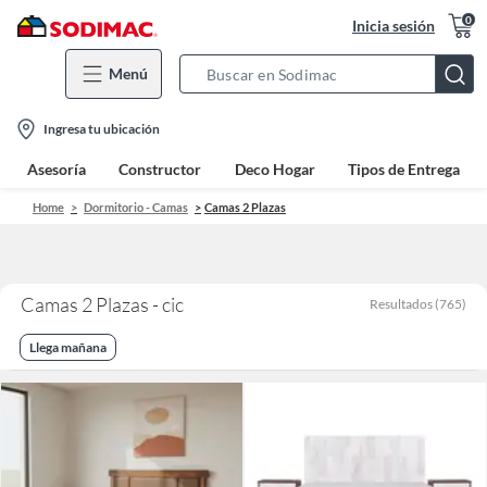
0
Inicia sesión
Menú
Search
Bar
location-
Ingresa tu ubicación
icon
Asesoría
Constructor
Deco Hogar
Tipos de Entrega
Home
Dormitorio - Camas
Camas 2 Plazas
Camas 2 Plazas - cic
Resultados
(
765
)
Llega mañana