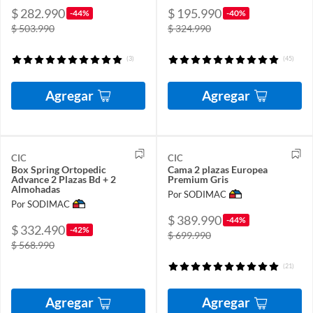
$ 282.990
$ 195.990
-44%
-40%
$ 503.990
$ 324.990
(3)
(45)
Agregar
Agregar
CIC
CIC
Box Spring Ortopedic
Cama 2 plazas Europea
Advance 2 Plazas Bd + 2
Premium Gris
Almohadas
Por SODIMAC
Por SODIMAC
$ 389.990
-44%
$ 332.490
-42%
$ 699.990
$ 568.990
(21)
Agregar
Agregar