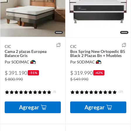
CIC
CIC
Cama 2 plazas Europea
Box Spring New Ortopedic B5
Balance Gris
Black 2 Plazas Bn + Muebles
Por SODIMAC
Por SODIMAC
$ 391.190
$ 319.990
-51%
-42%
$ 800.990
$ 549.990
(5)
(37)
Agregar
Agregar