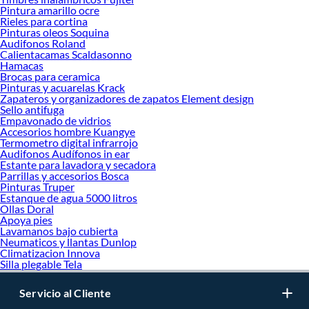
Pintura amarillo ocre
Rieles para cortina
Pinturas oleos Soquina
Audifonos Roland
Calientacamas Scaldasonno
Hamacas
Brocas para ceramica
Pinturas y acuarelas Krack
Zapateros y organizadores de zapatos Element design
Sello antifuga
Empavonado de vidrios
Accesorios hombre Kuangye
Termometro digital infrarrojo
Audifonos Audífonos in ear
Estante para lavadora y secadora
Parrillas y accesorios Bosca
Pinturas Truper
Estanque de agua 5000 litros
Ollas Doral
Apoya pies
Lavamanos bajo cubierta
Neumaticos y llantas Dunlop
Climatizacion Innova
Silla plegable Tela
Servicio al Cliente