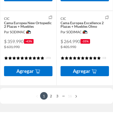
CIC
CIC
Cama Europea New Ortopedic
Cama Europea Excellence 2
2 Plazas + Muebles
Plazas + Muebles Olmo
Por SODIMAC
Por SODIMAC
$ 359.990
$ 264.990
-43%
-35%
$ 631.990
$ 405.990
(253)
(13)
Agregar
Agregar
...
1
2
3
16