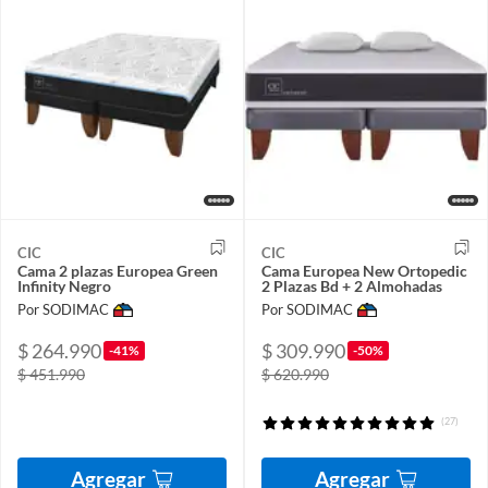
CIC
CIC
Cama 2 plazas Europea Green
Cama Europea New Ortopedic
Infinity Negro
2 Plazas Bd + 2 Almohadas
Por SODIMAC
Por SODIMAC
$ 264.990
$ 309.990
-41%
-50%
$ 451.990
$ 620.990
(27)
Agregar
Agregar