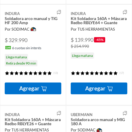
INDURA
INDURA
Soldadora arco manual y TIG
Kit Soldadora 160A + Máscara
HF 200 Amp
Redbo RBLYE64 + Guante
Por SODIMAC
Por TUS HERRAMIENTAS
$ 139.990
$ 329.990
-45%
$ 254.990
6
cuotas sin interés
Llega mañana
Llega mañana
Retira desde 90 min
(13)
(17)
Agregar
Agregar
INDURA
UBERMANN
Kit Soldadora 160A + Máscara
Soldadora arco manual y MIG
Redbo RBLYE26 + Guante
180 A
Por TUS HERRAMIENTAS
Por SODIMAC