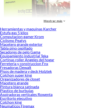
Mostrar más
Herramientas y maquinas Karcher
Más productos con increíbles ofertas:
Estufa gas 5 kilos
Computacion gamer Krom
Caja de herramienta
Ciclismo Peatys
Herramientas y máquinas
Macetero grande exterior
Tabla pino cepillado
Herramientas Eléctricas e Inalámbricas
Secadores de pelo Gama
Herramientas manuales
Equipamiento industrial Teka
Herramientas de medición y trazado
Cortinas roller Angeles del hogar
Herramientas y maquinaría de jardín
Ferreteria y construccion Fnx
Maquinarías y complementos
Fresadoras Dewalt
Pistola de calor
Pisos de madera y deck Holztek
Generadores eléctricos
Colchon super king
Taladro percutor
Organizadores de closet
Macetero grande
Esmeriles y Galleteros
Pintura blanca satinada
Pulidora
Plastico de burbujas
Cortadora de pasto
Aspiradoras verticales Rowenta
Hachas
Escritorio ejecutivo
Huincha
Colchon king
Barra Cooper
Neumaticos Firemax