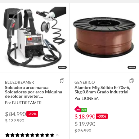
BLUEDREAMER
GENERICO
Soldadora arco manual
Alambre Mig Sólido Er70s-6,
Soldadores por arco Máquina
5kg 0.8mm Grado Industrial
de soldar inverter,
Por LIONESA
microalambre
Por BLUEDREAMER
$ 84.990
-39%
$ 18.990
-30%
$ 139.990
$ 19.990
$ 26.990
(5)