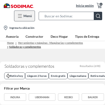
0
Inicia sesión
Menú
Search
Bar
location-
Ingresa tu ubicación
icon
Asesoría
Constructor
Deco Hogar
Tipos de Entrega
Home
Herramientas y máquinas - Maquinarias y complementos
Soldadoras y complementos
Soldadoras y complementos
Resultados
(
698
)
Retira hoy
Llega en 2 horas
Envío gratis
Llega mañana
Retira mañ
Filtrar por
Marca
INDURA
UBERMANN
REDBO
BAUKER