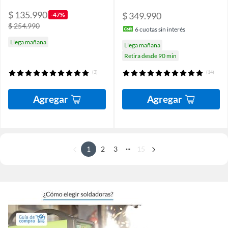
$ 135.990
$ 349.990
-47%
$ 254.990
6
cuotas sin interés
Llega mañana
Llega mañana
Retira desde 90 min
(3)
(14)
Agregar
Agregar
...
1
2
3
15