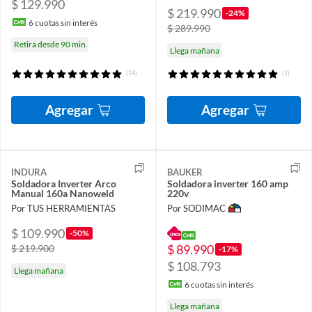
$ 129.990
$ 219.990
-24%
6
cuotas sin interés
$ 289.990
Retira desde 90 min
Llega mañana
(14)
(1)
Agregar
Agregar
INDURA
BAUKER
Soldadora Inverter Arco
Soldadora inverter 160 amp
Manual 160a Nanoweld
220v
Por TUS HERRAMIENTAS
Por SODIMAC
$ 109.990
-50%
$ 89.990
$ 219.900
-17%
$ 108.793
Llega mañana
6
cuotas sin interés
Llega mañana